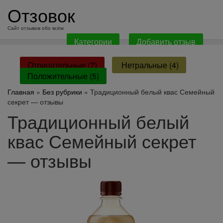
перейти
Отзовок
к
содержанию
Сайт отзывов обо всём
Категории
Добавить отзыв
Отрицательные (7)
Нетральные (4)
Положительные (5)
Главная
»
Без рубрики
» Традиционный белый квас Семейный
секрет — отзывы
Традиционный белый
квас Семейный секрет
— отзывы