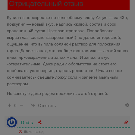
Отрицательный отзыв
Купила в перекрестке по волшебному слову Акция — за 43р,
подкупил — новый вкус, надпись -живой, состав и срок
хранения- 45 суток. Цвет заинтриговал. Попробовала —
вырви глаз, сильно газированный:( но далее интересней,
ощущение, что выпила соляной раствор для полоскания
горла. Далее -запах, это вообще фантастика — легкий запах
пива, ярковыраженный запах мыла. И запах, и вкус
-отвратительные. Даже ради любопытства не стоит его
пробовать, уж поверьте, гадость редкостная ! Если все же
сомневаетесь- съешьте ложку соли и запейте мыльным
раствором.
Не советую даже рядом проходить с этой отравой.
Ответить
0
Dudls
56 лет назад