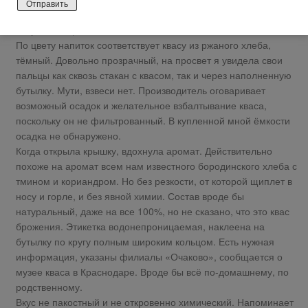
закручена надёжно. Рядом стоял белый, но я не захотела его
покупать и пробовать.
По цвету напиток соответствует квасу из ржаного хлеба,
тёмный. Довольно прозрачный, на просвет я увидела свои
пальцы как сквозь стакан с квасом, так и через наполненную
бутылку. Мути, взвеси нет. Производитель оговаривает
возможный осадок и желательное взбалтывание кваса,
поскольку он не фильтрованный. В купленной мной ёмкости
осадка не обнаружено.
Когда открыла крышку, вдохнула аромат. Действительно
похоже на аромат всем нам известного бородинского хлеба с
тмином и кориандром. Но без резкости, от которой щиплет в
носу и горле, и без явной химии. Состав вроде бы
натуральный, даже на все 100%, но не сказано, что это квас
брожения. Этикетка водонепроницаемая, наклеена на
бутылку по кругу полным широким кольцом. Есть нужная
информация, указаны филиалы «Очаково», сообщается о
музее кваса в Краснодаре. Вроде бы всё по-домашнему, по
родственному.
Вкус не пакостный и не откровенно химический. Напоминает