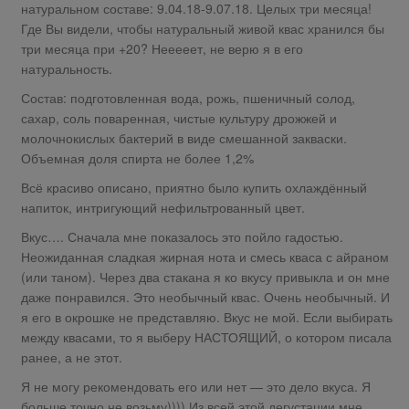
натуральном составе: 9.04.18-9.07.18. Целых три месяца!
Где Вы видели, чтобы натуральный живой квас хранился бы
три месяца при +20? Нееееет, не верю я в его
натуральность.
Состав: подготовленная вода, рожь, пшеничный солод,
сахар, соль поваренная, чистые культуру дрожжей и
молочнокислых бактерий в виде смешанной закваски.
Объемная доля спирта не более 1,2%
Всё красиво описано, приятно было купить охлаждённый
напиток, интригующий нефильтрованный цвет.
Вкус…. Сначала мне показалось это пойло гадостью.
Неожиданная сладкая жирная нота и смесь кваса с айраном
(или таном). Через два стакана я ко вкусу привыкла и он мне
даже понравился. Это необычный квас. Очень необычный. И
я его в окрошке не представляю. Вкус не мой. Если выбирать
между квасами, то я выберу НАСТОЯЩИЙ, о котором писала
ранее, а не этот.
Я не могу рекомендовать его или нет — это дело вкуса. Я
больше точно не возьму)))) Из всей этой дегустации мне