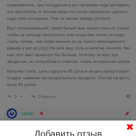
газированное, при попадании в рот организм надо заставить
это проглотить, в теплом виде это почти нереально сделать,
надо пить холодным. Тем не менее жажду утоляет)
Вкус отталкивающий, такой белый квас можно пить по утрам,
чтобы за секунду проснуться, или когда вам точно не надо
спать, лучше, чем кофе именно из-за такого неожиданного
взрыва у вас во рту)) На мой вкус соль в напитке лишняя, без
нее этот квас нравился бы больше, поэтому за вкус три
звездочки, но попробовать советую, очень интересная штука.
Бутылка 1литр, срок годности 45 суток и на дне присутствует
осадок, намекая на натуральность продукта. Состав на фото,
цена 43 рубля.
Ответить
0
ir0081
56 лет назад
Добавить отзыв