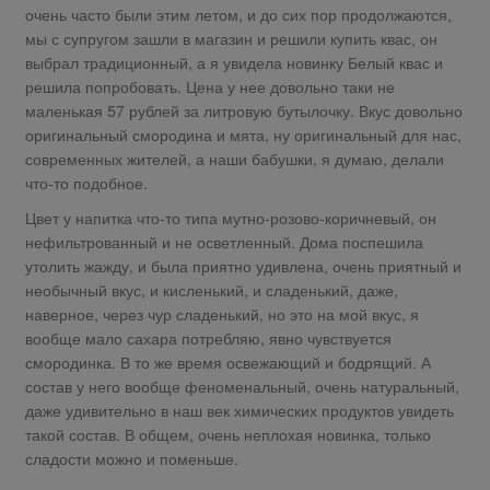
очень часто были этим летом, и до сих пор продолжаются,
мы с супругом зашли в магазин и решили купить квас, он
выбрал традиционный, а я увидела новинку Белый квас и
решила попробовать. Цена у нее довольно таки не
маленькая 57 рублей за литровую бутылочку. Вкус довольно
оригинальный смородина и мята, ну оригинальный для нас,
современных жителей, а наши бабушки, я думаю, делали
что-то подобное.
Цвет у напитка что-то типа мутно-розово-коричневый, он
нефильтрованный и не осветленный. Дома поспешила
утолить жажду, и была приятно удивлена, очень приятный и
необычный вкус, и кисленький, и сладенький, даже,
наверное, через чур сладенький, но это на мой вкус, я
вообще мало сахара потребляю, явно чувствуется
смородинка. В то же время освежающий и бодрящий. А
состав у него вообще феноменальный, очень натуральный,
даже удивительно в наш век химических продуктов увидеть
такой состав. В общем, очень неплохая новинка, только
сладости можно и поменьше.