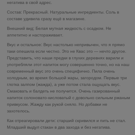
негатива в свой адрес.
Состав: Прекрасный. Натуральные ингредиенты. Соль в
составе удивила сразу ещё в магазине.
Внешний вид: Белая мутная жидкость с осадком. Не
аппетитно и настораживает.
Вкус и остальное: Вкус настолько непривычен, что я прямо
таки опешила если честно. Это не Квас это — нечто другое.
Представить, что наши предки в глухих деревнях варили и
употребляли этот напиток могу совершенно точно, но на наш
современный вкус это очень специфично. Пила очень
холодным, во время большой жары, загородом. Первые три
глотка залпом (жажда), а уже потом стала ощущать вкус.
Смаковать и балдеть не получится. Очень газированный
напиток солоновато-кисловатый с довольно сильным ржаным
привкусом. Жажду как рукой сняло. Но добавки не
захотелось.
Как отреагировали дети: старший скривился и пить не стал.
Младший выдул стакан в два захода и без негатива.