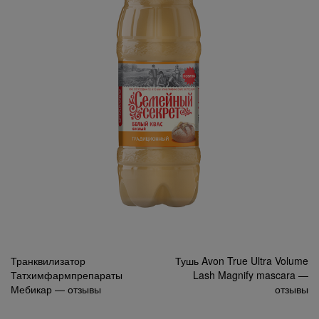
Навигация
Транквилизатор
Тушь Avon True Ultra Volume
Татхимфармпрепараты
Lash Magnify mascara —
по
Мебикар — отзывы
отзывы
записям