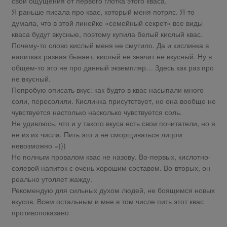
свои ощущения от первого глотка этого кваса.
Я раньше писала про квас, который меня потряс. Я-то
думала, что в этой линейке «семейный секрет» все виды
кваса будут вкусные, поэтому купила белый кислый квас.
Почему-то слово кислый меня не смутило. Да и кислинка в
напитках разная бывает, кислый не значит не вкусный. Ну в
общем-то это не про данный экземпляр… Здесь как раз про
не вкусный.
Попробую описать вкус: как будто в квас насыпали много
соли, пересолили. Кислинка присутствует, но она вообще не
чувствуется настолько насколько чувствуется соль.
Не удивлюсь, что и у такого вкуса есть свои почитатели, но я
не из их числа. Пить это и не сморщиваться лицом
невозможно =)))
Но полным провалом квас не назову. Во-первых, кислотно-
солевой напиток с очень хорошим составом. Во-вторых, он
реально утоляет жажду.
Рекомендую для сильных духом людей, не боящимся новых
вкусов. Всем остальным и мне в том числе пить этот квас
противопоказано