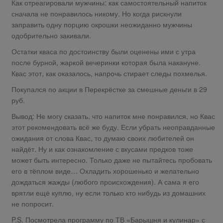
Как отреагировали мужчины: как самостоятельный напиток
сначала не понравилось никому. Но когда рискнули
заправить одну порцию окрошки неожиданно мужчины
одобрительно закивали.
Остатки кваса по достоинству были оценены ими с утра
после бурной, жаркой вечеринки которая была накануне.
Квас этот, как оказалось, напрочь стирает следы похмелья.
Покупался по акции в Перекрёстке за смешные деньги в 29
руб.
Вывод: Не могу сказать, что напиток мне понравился, но Квас
этот рекомендовать всё же буду. Если убрать неоправданные
ожидания от слова Квас, то думаю своих любителей он
найдёт. Ну и как ознакомление с вкусами предков тоже
может быть интересно. Только даже не пытайтесь пробовать
его в тёплом виде… Охладить хорошенько и желательно
дождаться жажды (любого происхождения). А сама я его
врятли ещё куплю, ну если только кто нибудь из домашних
не попросит.
P.S. Посмотрела программу по ТВ «Барышня и кулинар» с