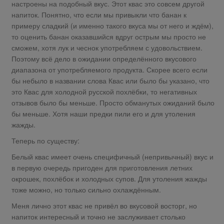
настроены на подобный вкус. Этот квас это совсем другой
напиток. Понятно, что если мы привыкли что банан к
примеру сладкий (и именно такого вкуса мы от него и ждём),
то оценить банан оказавшийся вдруг острым мы просто не
сможем, хотя лук и чеснок употребляем с удовольствием.
Поэтому всё дело в ожидании определённого вкусового
диапазона от употребляемого продукта. Скорее всего если
бы небыло в названии слова Квас или было бы указано, что
это Квас для холодной русской похлёбки, то негативных
отзывов было бы меньше. Просто обманутых ожиданий было
бы меньше. Хотя наши предки пили его и для утоления
жажды.
Теперь по существу:
Белый квас имеет очень специфичный (непривычный) вкус и
в первую очередь пригоден для приготовления летних
окрошек, похлёбок и холодных супов. Для утоления жажды
тоже можно, но только сильно охлаждённым.
Меня лично этот квас не привёл во вкусовой восторг, но
напиток интересный и точно не заслуживает столько