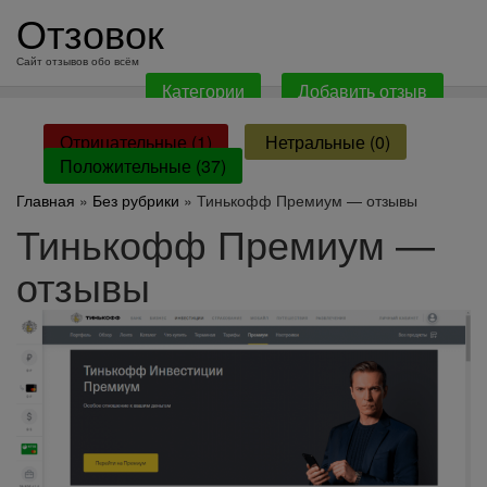
перейти
Отзовок
к
содержанию
Сайт отзывов обо всём
Категории
Добавить отзыв
Отрицательные (1)
Нетральные (0)
Положительные (37)
Главная
»
Без рубрики
» Тинькофф Премиум — отзывы
Тинькофф Премиум —
отзывы