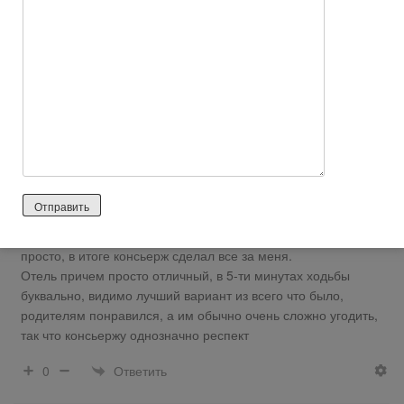
Павел
1 год назад
Положительный отзыв
Классный консьерж сервис по подписке премиум. Была
запара на работе, а мне надо было забронировать отель для
родителей, папе в Питер на обследование, а мама с ним
ехала, соответственно надо было чтобы поближе к больнице,
не выше 2-го этажа если без лифта и чтобы было все
необходимое, сам попробовал поискать, но там не так
просто, в итоге консьерж сделал все за меня.
Отель причем просто отличный, в 5-ти минутах ходьбы
буквально, видимо лучший вариант из всего что было,
родителям понравился, а им обычно очень сложно угодить,
так что консьержу однозначно респект
Ответить
0