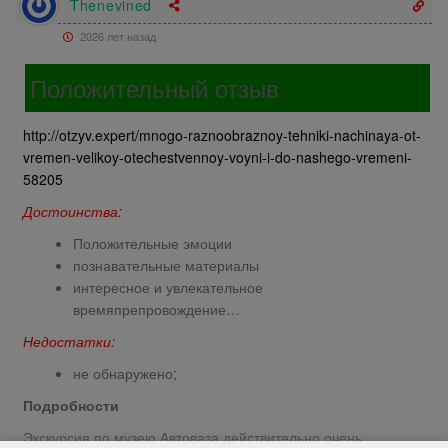
Thenevined
2026 лет назад
Положительный отзыв
http://otzyv.expert/mnogo-raznoobraznoy-tehniki-nachinaya-ot-
vremen-velikoy-otechestvennoy-voyni-i-do-nashego-vremeni-
58205
Достоинства:
Положительные эмоции
познавательные материалы
интересное и увлекательное
времяпрепровождение…
Недостатки:
не обнаружено;
Подробности
Экскурсия по музею Автоваза действительно очень