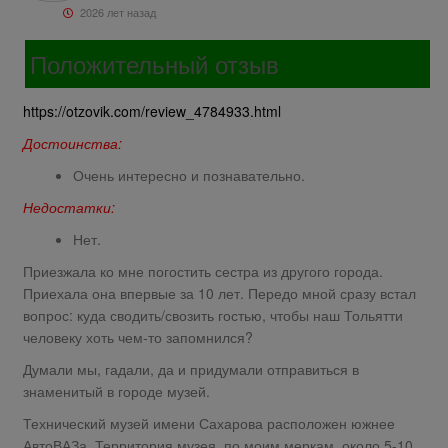
2026 лет назад
Положительный отзыв
https://otzovik.com/review_4784933.html
Достоинства:
Очень интересно и познавательно.
Недостатки:
Нет.
Приезжала ко мне погостить сестра из другого города.
Приехала она впервые за 10 лет. Передо мной сразу встал
вопрос: куда сводить/свозить гостью, чтобы наш Тольятти
человеку хоть чем-то запомнился?
Думали мы, гадали, да и придумали отправиться в
знаменитый в городе музей.
Технический музей имени Сахарова расположен южнее
АвтоВАЗа. Территория музея, по моим меркам, около 5-10