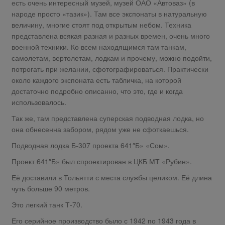
есть очень интересный музей, музей ОАО «Автоваз» (в
народе просто «тазик»). Там все экспонаты в натуральную
величину, многие стоят под открытым небом. Техника
представлена всякая разная и разных времен, очень много
военной техники. Ко всем находящимся там танкам,
самолетам, вертолетам, лодкам и прочему, можно подойти,
потрогать при желании, сфотографироваться. Практически
около каждого экспоната есть табличка, на которой
достаточно подробно описанно, что это, где и когда
использовалось.
Так же, там представлена суперская подводная лодка, но
она обнесенна забором, рядом уже не сфоткаешься.
Подводная лодка Б-307 проекта 641″Б» «Сом».
Проект 641″Б» был спроектирован в ЦКБ МТ «Рубин».
Её доставили в Тольятти с места службы целиком. Её длина
чуть больше 90 метров.
Это легкий танк Т-70.
Его серийное производство было с 1942 по 1943 года в