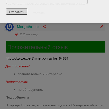
нас увидел, прочувствовал то, что прожили они…
Ответить
0
Morgothrade
2026 лет назад
Положительный отзыв
http://otzyv.expert/mne-ponravilos-64661
Достоинства:
позновательно и интересно
Недостатки:
не обнаружено;
Подробности
В городе Тольятти, который находится в Самарской области,