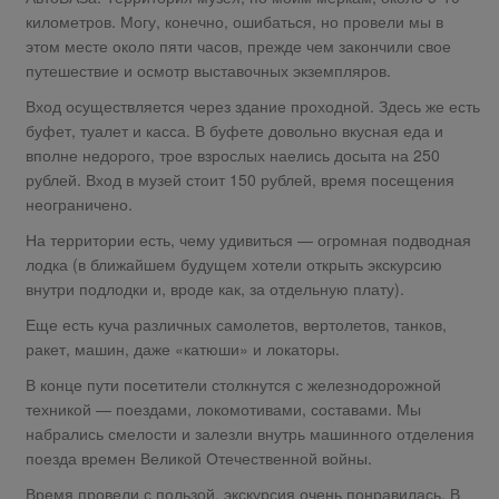
километров. Могу, конечно, ошибаться, но провели мы в
этом месте около пяти часов, прежде чем закончили свое
путешествие и осмотр выставочных экземпляров.
Вход осуществляется через здание проходной. Здесь же есть
буфет, туалет и касса. В буфете довольно вкусная еда и
вполне недорого, трое взрослых наелись досыта на 250
рублей. Вход в музей стоит 150 рублей, время посещения
неограничено.
На территории есть, чему удивиться — огромная подводная
лодка (в ближайшем будущем хотели открыть экскурсию
внутри подлодки и, вроде как, за отдельную плату).
Еще есть куча различных самолетов, вертолетов, танков,
ракет, машин, даже «катюши» и локаторы.
В конце пути посетители столкнутся с железнодорожной
техникой — поездами, локомотивами, составами. Мы
набрались смелости и залезли внутрь машинного отделения
поезда времен Великой Отечественной войны.
Время провели с пользой, экскурсия очень понравилась. В