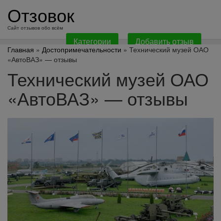
перейти
Отзовок
к
содержанию
Сайт отзывов обо всём
Категории
Добавить отзыв
Главная
»
Достопримечательности
» Технический музей ОАО
«АвтоВАЗ» — отзывы
Технический музей ОАО
«АвтоВАЗ» — отзывы