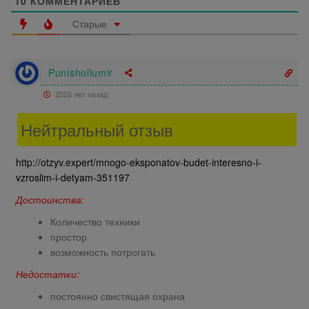
10
КОММЕНТАРИЕВ
Старые
Punishollumir
2026 лет назад
Нейтральный отзыв
http://otzyv.expert/mnogo-eksponatov-budet-interesno-i-
vzroslim-i-detyam-351197
Достоинства:
Количество техники
простор
возможность потрогать
Недостатки:
постоянно свистящая охрана