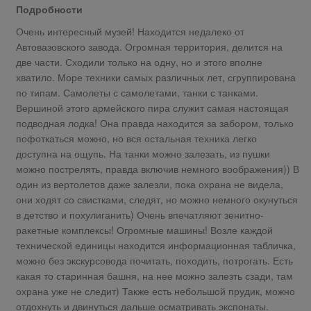
Подробности
Очень интересный музей! Находится недалеко от
Автовазовского завода. Огромная территория, делится на
две части. Сходили только на одну, но и этого вполне
хватило. Море техники самых различных лет, сгруппирована
по типам. Самолеты с самолетами, танки с танками.
Вершиной этого армейского пира служит самая настоящая
подводная лодка! Она правда находится за забором, только
пофоткаться можно, но вся остальная техника легко
доступна на ощупь. На танки можно залезать, из пушки
можно пострелять, правда включив немного воображения)) В
один из вертолетов даже залезли, пока охрана не видела,
они ходят со свистками, следят, но можно немного окунуться
в детство и похулиганить) Очень впечатляют зенитно-
ракетные комплексы! Огромные машины! Возле каждой
технической единицы находится информационная табличка,
можно без экскурсовода почитать, походить, потрогать. Есть
какая то старинная башня, на нее можно залезть сзади, там
охрана уже не следит) Также есть небольшой прудик, можно
отдохнуть и двинуться дальше осматривать экспонаты.