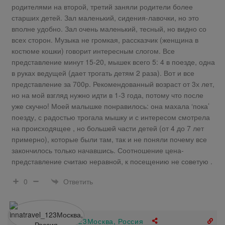
родителями на второй, третий заняли родители более
старших детей. Зал маленький, сидения-лавочки, но это
вполне удобно. Зал очень маленький, тесный, но видно со
всех сторон. Музыка не громкая, рассказчик (женщина в
костюме кошки) говорит интересным слогом. Все
представление минут 15-20, мышек всего 5: 4 в поезде, одна
в руках ведущей (дает трогать детям 2 раза). Вот и все
представление за 700р. Рекомендованный возраст от 3х лет,
но на мой взгляд нужно идти в 1-3 года, потому что после
уже скучно! Моей малышке понравилось: она махала ‘пока’
поезду, с радостью трогала мышку и с интересом смотрела
на происходящее , но большей части детей (от 4 до 7 лет
примерно), которые были там, так и не поняли почему все
закончилось только начавшись. Соотношение цена-
представление считаю неравной, к посещению не советую .
Ответить
0
innatravel_123Москва, Россия