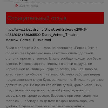
2026 лет назад
Отрицательный отзыв
https://www.tripadvisor.ru/ShowUserReviews-g298484-
d2342042-r539365502-Durov_Animal_Theatre-
Moscow_Central_Russia.html
Были с ребенком 2 г.11 мес. на спектакле «Репка». Уже в
фойе из глаз буквально начинают течь слезы, до такой
степени, простите, воняет. В зале вообще находиться было
сложно. Ни современной системы очистки воздуха, ни
нормальной вентиляции, судя по всему, там нет. Либо за
животными так убирают, не знаю. Отлично работает перед
представлением клоун Кузя, великолепно. Внимание детское
держит на ура. Во время спектакля детей, кроме маленьких,
предлагают посадить на первые 4 ряда, отдельно от
взрослых, им вроде весело. Взрослые при этом сидят «на
галерке» , наблюдая за детьми в экран телевизора, что
удобно. Отдельно хотелось бы отметить крайнюю