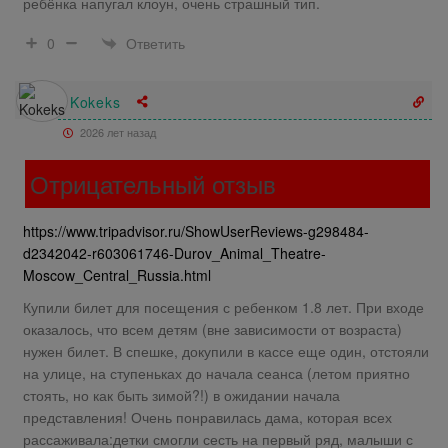
ребёнка напугал клоун, очень страшный тип.
Ответить
0
Kokeks
2026 лет назад
Отрицательный отзыв
https://www.tripadvisor.ru/ShowUserReviews-g298484-
d2342042-r603061746-Durov_Animal_Theatre-
Moscow_Central_Russia.html
Купили билет для посещения с ребенком 1.8 лет. При входе
оказалось, что всем детям (вне зависимости от возраста)
нужен билет. В спешке, докупили в кассе еще один, отстояли
на улице, на ступеньках до начала сеанса (летом приятно
стоять, но как быть зимой?!) в ожидании начала
представления! Очень понравилась дама, которая всех
рассаживала:детки смогли сесть на первый ряд, малыши с