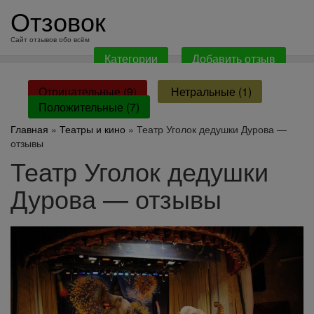
перейти
Отзовок
к
содержанию
Сайт отзывов обо всём
Категории
Добавить отзыв
Отрицательные (9)
Нетральные (1)
Положительные (7)
Главная
»
Театры и кино
» Театр Уголок дедушки Дурова —
отзывы
Театр Уголок дедушки
Дурова — отзывы