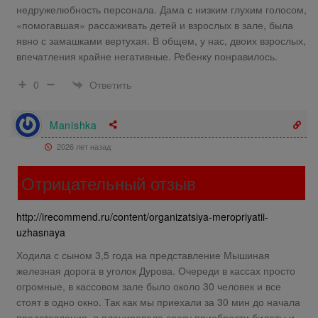
недружелюбность персонала. Дама с низким глухим голосом,
«помогавшая» рассаживать детей и взрослых в зале, была
явно с замашками вертухая. В общем, у нас, двоих взрослых,
впечатления крайне негативные. Ребенку понравилось.
Ответить
0
Manishka
2026 лет назад
Отрицательный отзыв
http://irecommend.ru/content/organizatsiya-meropriyatii-
uzhasnaya
Ходила с сыном 3,5 года на представление Мышиная
железная дорога в уголок Дурова. Очереди в кассах просто
огромные, в кассовом зале было около 30 человек и все
стоят в одно окно. Так как мы приехали за 30 мин до начала
представления, я планировала сразу приобрести билеты и