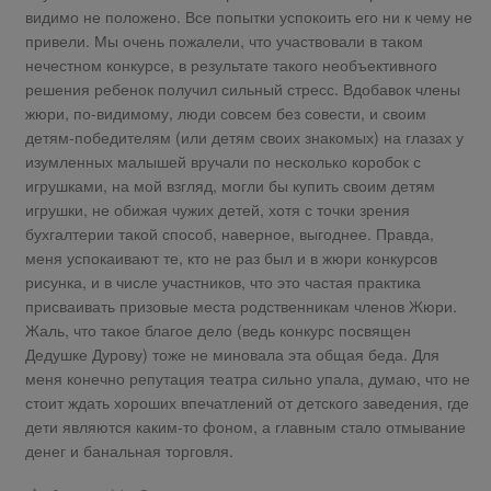
видимо не положено. Все попытки успокоить его ни к чему не
привели. Мы очень пожалели, что участвовали в таком
нечестном конкурсе, в результате такого необъективного
решения ребенок получил сильный стресс. Вдобавок члены
жюри, по-видимому, люди совсем без совести, и своим
детям-победителям (или детям своих знакомых) на глазах у
изумленных малышей вручали по несколько коробок с
игрушками, на мой взгляд, могли бы купить своим детям
игрушки, не обижая чужих детей, хотя с точки зрения
бухгалтерии такой способ, наверное, выгоднее. Правда,
меня успокаивают те, кто не раз был и в жюри конкурсов
рисунка, и в числе участников, что это частая практика
присваивать призовые места родственникам членов Жюри.
Жаль, что такое благое дело (ведь конкурс посвящен
Дедушке Дурову) тоже не миновала эта общая беда. Для
меня конечно репутация театра сильно упала, думаю, что не
стоит ждать хороших впечатлений от детского заведения, где
дети являются каким-то фоном, а главным стало отмывание
денег и банальная торговля.