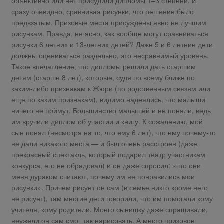
объективно или нет присудили дипломы 1–3 степени. И
сразу очевидно, сравнивая рисунки, что решение было
предвзятым. Призовые места присуждены явно не лучшим
рисункам. Правда, не ясно, как вообще могут сравниваться
рисунки 6 летних и 13-летних детей? Даже 5 и 6 летние дети
должны оцениваться раздельно, это несравнимый уровень.
Такое впечатление, что дипломы решили дать старшим
детям (старше 8 лет), которые, судя по всему ближе по
каким-либо признакам к Жюри (по родственным связям или
еще по каким признакам), видимо надеялись, что малыши
ничего не поймут. Большинство малышей и не поняли, ведь
им вручили диплом об участии и книгу. К сожалению, мой
сын понял (несмотря на то, что ему 6 лет), что ему почему-то
не дали никакого места — и был очень расстроен (даже
прекрасный спектакль, который подарил театр участникам
конкурса, его не обрадовал) и он даже спросил: «что они
меня дураком считают, почему им не понравились мои
рисунки». Причем рисует он сам (в семье никто кроме него
не рисует), там многие дети говорили, что им помогали кому
учителя, кому родители. Моего сынишку даже спрашивали,
неужели он сам смог так нарисовать. А место призовое