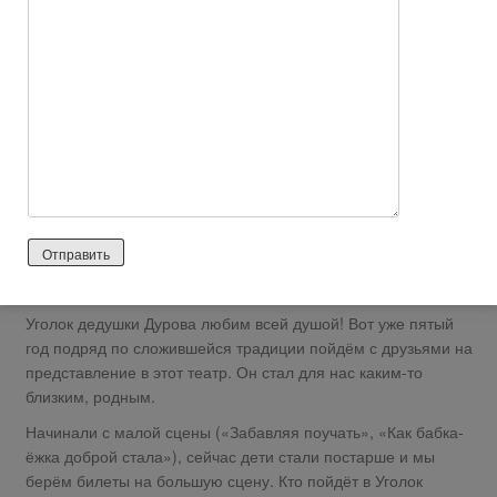
Вспомнила еще один минус, уж больно дорогое фото с
собакой-400 р, не всем по карману.
Ответить
0
Evelena
2026 лет назад
Положительный отзыв
https://www.osd.ru/respinf.asp?ob=20
Уголок дедушки Дурова любим всей душой! Вот уже пятый
год подряд по сложившейся традиции пойдём с друзьями на
представление в этот театр. Он стал для нас каким-то
близким, родным.
Начинали с малой сцены («Забавляя поучать», «Как бабка-
ёжка доброй стала»), сейчас дети стали постарше и мы
берём билеты на большую сцену. Кто пойдёт в Уголок