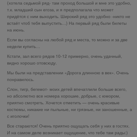
(хотела седьмой ряд- там проход большой и мне это удобно,
т.к. младший сын егоза, и я предполагала что может
придётся с ним выходить. Широкий ряд это удобно -никто не
встаёт чтоб тебя выпустить…) На первый ряд были билеты
на июнь.
Если вы согласны на любой ряд и места, то можно и за две
недели купить…
Кстати, зал всего рядов 10-12 примерно, очень удачный,
видно хорошо отовсюду.
Мы были на представлении «Дорога длинною в век». Очень
понравилось.
Слон, тигр, бегемот- моих детей впечатлили больше всего,
но абсолютно все номера хорошие, добрые, с юмором,
приятно смотреть. Хочется отметить — очень красивые
костюмы, никакие ни пыльные, ни грязные, ни заношенные, а
с иголочки!
Все стараются! Очень приятно ощущать себя у них в гостях.
И на самом деле возникает ощущение, что тебе там рады:)