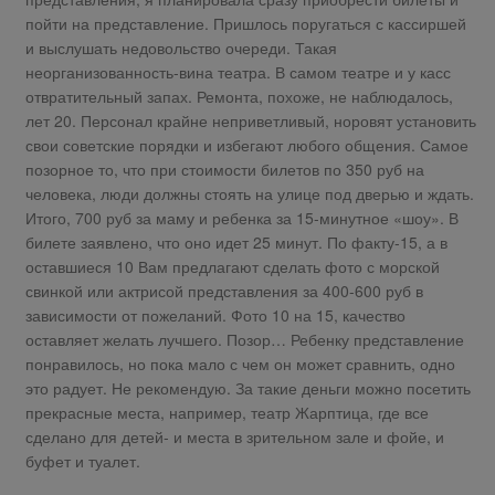
пойти на представление. Пришлось поругаться с кассиршей
и выслушать недовольство очереди. Такая
неорганизованность-вина театра. В самом театре и у касс
отвратительный запах. Ремонта, похоже, не наблюдалось,
лет 20. Персонал крайне неприветливый, норовят установить
свои советские порядки и избегают любого общения. Самое
позорное то, что при стоимости билетов по 350 руб на
человека, люди должны стоять на улице под дверью и ждать.
Итого, 700 руб за маму и ребенка за 15-минутное «шоу». В
билете заявлено, что оно идет 25 минут. По факту-15, а в
оставшиеся 10 Вам предлагают сделать фото с морской
свинкой или актрисой представления за 400-600 руб в
зависимости от пожеланий. Фото 10 на 15, качество
оставляет желать лучшего. Позор… Ребенку представление
понравилось, но пока мало с чем он может сравнить, одно
это радует. Не рекомендую. За такие деньги можно посетить
прекрасные места, например, театр Жарптица, где все
сделано для детей- и места в зрительном зале и фойе, и
буфет и туалет.