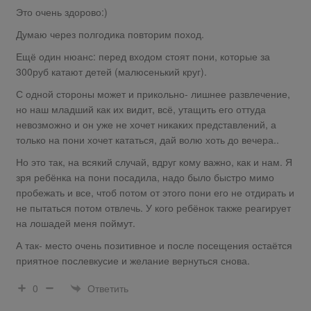
Это очень здорово:)
Думаю через полгодика повторим поход.
Ещё один нюанс: перед входом стоят пони, которые за
300руб катают детей (малюсенький круг).
С одной стороны может и прикольно- лишнее развлечение,
но наш младший как их видит, всё, утащить его оттуда
невозможно и он уже не хочет никаких представлений, а
только на пони хочет кататься, дай волю хоть до вечера..
Но это так, на всякий случай, вдруг кому важно, как и нам. Я
зря ребёнка на пони посадила, надо было быстро мимо
пробежать и все, чтоб потом от этого пони его не отдирать и
не пытаться потом отвлечь. У кого ребёнок также реагирует
на лошадей меня поймут.
А так- место очень позитивное и после посещения остаётся
приятное послевкусие и желание вернуться снова.
Ответить
0