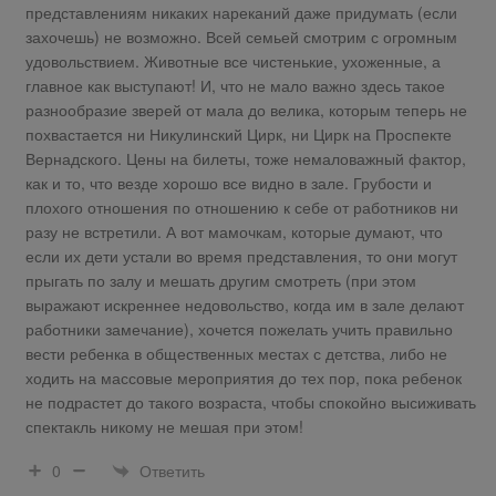
представлениям никаких нареканий даже придумать (если
захочешь) не возможно. Всей семьей смотрим с огромным
удовольствием. Животные все чистенькие, ухоженные, а
главное как выступают! И, что не мало важно здесь такое
разнообразие зверей от мала до велика, которым теперь не
похвастается ни Никулинский Цирк, ни Цирк на Проспекте
Вернадского. Цены на билеты, тоже немаловажный фактор,
как и то, что везде хорошо все видно в зале. Грубости и
плохого отношения по отношению к себе от работников ни
разу не встретили. А вот мамочкам, которые думают, что
если их дети устали во время представления, то они могут
прыгать по залу и мешать другим смотреть (при этом
выражают искреннее недовольство, когда им в зале делают
работники замечание), хочется пожелать учить правильно
вести ребенка в общественных местах с детства, либо не
ходить на массовые мероприятия до тех пор, пока ребенок
не подрастет до такого возраста, чтобы спокойно высиживать
спектакль никому не мешая при этом!
Ответить
0