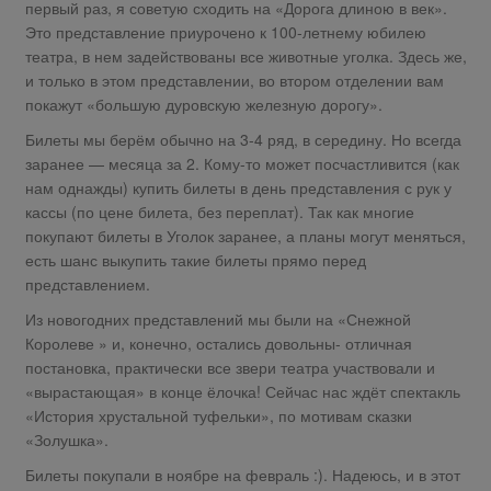
первый раз, я советую сходить на «Дорога длиною в век».
Это представление приурочено к 100-летнему юбилею
театра, в нем задействованы все животные уголка. Здесь же,
и только в этом представлении, во втором отделении вам
покажут «большую дуровскую железную дорогу».
Билеты мы берём обычно на 3-4 ряд, в середину. Но всегда
заранее — месяца за 2. Кому-то может посчастливится (как
нам однажды) купить билеты в день представления с рук у
кассы (по цене билета, без переплат). Так как многие
покупают билеты в Уголок заранее, а планы могут меняться,
есть шанс выкупить такие билеты прямо перед
представлением.
Из новогодних представлений мы были на «Снежной
Королеве » и, конечно, остались довольны- отличная
постановка, практически все звери театра участвовали и
«вырастающая» в конце ёлочка! Сейчас нас ждёт спектакль
«История хрустальной туфельки», по мотивам сказки
«Золушка».
Билеты покупали в ноябре на февраль :). Надеюсь, и в этот