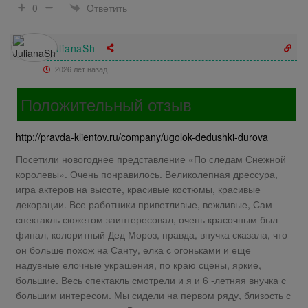
Ответить
0
JulianaSh
2026 лет назад
Положительный отзыв
http://pravda-klientov.ru/company/ugolok-dedushki-durova
Посетили новогоднее представление «По следам Снежной
королевы». Очень понравилось. Великолепная дрессура,
игра актеров на высоте, красивые костюмы, красивые
декорации. Все работники приветливые, вежливые, Сам
спектакль сюжетом заинтересовал, очень красочным был
финал, колоритный Дед Мороз, правда, внучка сказала, что
он больше похож на Санту, елка с огоньками и еще
надувные елочные украшения, по краю сцены, яркие,
большие. Весь спектакль смотрели и я и 6 -летняя внучка с
большим интересом. Мы сидели на первом ряду, близость с