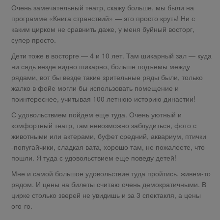
Очень замечательный театр, скажу больше, мы были на
программе «Книга странствий» — это просто круть! Ни с
каким цирком не сравнить даже, у меня буйный восторг,
супер просто.
Дети тоже в восторге — 4 и 10 лет. Там шикарный зал — куда
ни сядь везде видно шикарно, больше подъемы между
рядами, вот бы везде такие зрительные ряды были, только
жалко в фойе могли бы использовать помещение и
поинтереснее, учитывая 100 летнюю историю династии!
С удовольствием пойдем еще туда. Очень уютный и
комфортный театр, там невозможно заблудиться, фото с
животными или актерами, буфет средний, аквариум, птички
-попугайчики, сладкая вата, хорошо там, не пожалеете, что
пошли. Я туда с удовольствием еще поведу детей!
Мне и самой большое удовольствие туда пройтись, живем-то
рядом. И цены на билеты считаю очень демократичными. В
цирке столько зверей не увидишь и за 3 спектакля, а цены
ого-го.