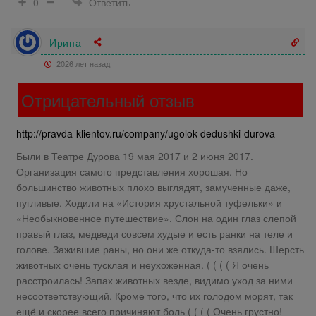
Ответить
0
Ирина
2026 лет назад
Отрицательный отзыв
http://pravda-klientov.ru/company/ugolok-dedushki-durova
Были в Театре Дурова 19 мая 2017 и 2 июня 2017.
Организация самого представления хорошая. Но
большинство животных плохо выглядят, замученные даже,
пугливые. Ходили на «История хрустальной туфельки» и
«Необыкновенное путешествие». Слон на один глаз слепой
правый глаз, медведи совсем худые и есть ранки на теле и
голове. Зажившие раны, но они же откуда-то взялись. Шерсть
животных очень тусклая и неухоженная. ( ( ( ( Я очень
расстроилась! Запах животных везде, видимо уход за ними
несоответствующий. Кроме того, что их голодом морят, так
ещё и скорее всего причиняют боль ( ( ( ( Очень грустно!