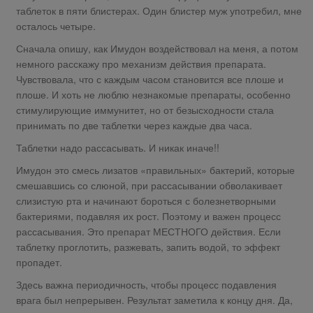
таблеток в пяти блистерах. Один блистер муж употребил, мне
осталось четыре.
Сначала опишу, как Имудон воздействовал на меня, а потом
немного расскажу про механизм действия препарата.
Чувствовала, что с каждым часом становится все плоше и
плоше. И хоть не люблю незнакомые препараты, особенно
стимулирующие иммунитет, но от безысходности стала
принимать по две таблетки через каждые два часа.
Таблетки надо рассасывать. И никак иначе!!
Имудон это смесь лизатов «правильных» бактерий, которые
смешавшись со слюной, при рассасывании обволакивает
слизистую рта и начинают бороться с болезнетворными
бактериями, подавляя их рост. Поэтому и важен процесс
рассасывания. Это препарат МЕСТНОГО действия. Если
таблетку проглотить, разжевать, запить водой, то эффект
пропадет.
Здесь важна периодичность, чтобы процесс подавления
врага был непрерывен. Результат заметила к концу дня. Да,