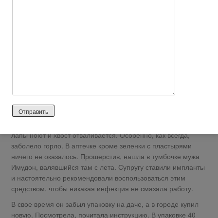
reshma
56 лет назад
Нейтральный отзыв
Столкнулась я этим препаратом случайно. В суровую
зимнюю пору пришлось сидеть на даче. Сменили систему
отопления, и необходимо было проследить за
стабильностью работы, измеряя кое-какие показатели.
В воскресенье все уехали, а назавтра почувствовала, что
лапы ноют и хвост отваливается. Особенно, как всегда,
заболело горло. В аптечке кроме зеленки с пластырями
ничего не оказалось. Прошерстив, нашла в тумбочке мужа
Имудон, валявшийся там с лета. Супругу ставили импланты
и настоятельно рекомендовали воспользоваться этим
средством, чтобы никакая инфекция не смазала работу.
В свое время он забыл упаковку на даче, а в городе купил
новую. Посмотрела, почитала инструкцию. В упаковке 40