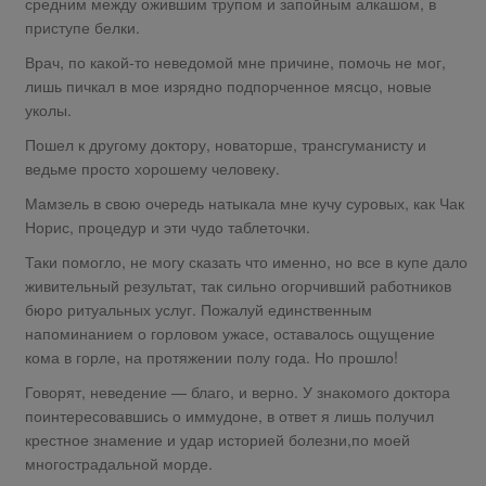
средним между ожившим трупом и запойным алкашом, в
приступе белки.
Врач, по какой-то неведомой мне причине, помочь не мог,
лишь пичкал в мое изрядно подпорченное мясцо, новые
уколы.
Пошел к другому доктору, новаторше, трансгуманисту и
ведьме просто хорошему человеку.
Мамзель в свою очередь натыкала мне кучу суровых, как Чак
Норис, процедур и эти чудо таблеточки.
Таки помогло, не могу сказать что именно, но все в купе дало
живительный результат, так сильно огорчивший работников
бюро ритуальных услуг. Пожалуй единственным
напоминанием о горловом ужасе, оставалось ощущение
кома в горле, на протяжении полу года. Но прошло!
Говорят, неведение — благо, и верно. У знакомого доктора
поинтересовавшись о иммудоне, в ответ я лишь получил
крестное знамение и удар историей болезни,по моей
многострадальной морде.