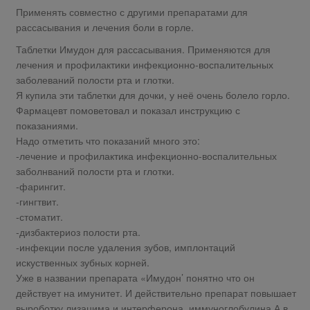
Применять совместно с другими препаратами для
рассасывания и лечения боли в горле.
Таблетки Имудон для рассасывания. Применяются для
лечения и профилактики инфекционно-воспалительных
заболеваний полости рта и глотки.
Я купила эти таблетки для дочки, у неё очень болело горло.
Фармацевт помоветовал и показал инструкцию с
показаниями.
Надо отметить что показаний много это:
-лечение и профилактика инфекционно-воспалительных
заболнваний полости рта и глотки.
-фарингит.
-гингтвит.
-стоматит.
-дизбактериоз полости рта.
-инфекции после удаления зубов, имплонтаций
искуственных зубных корней.
Уже в названии препарата «Имудон’ понятно что он
действует на имунитет. И действительно препарат повышает
выроботку лизацима и интерферона, иммуноглобулина А в