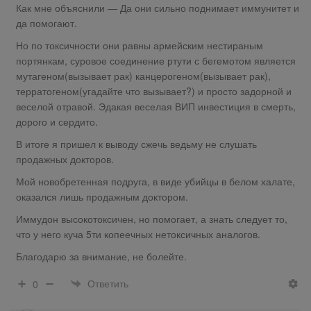
Как мне объяснили — Да они сильно поднимает иммунитет и
да помогают.
Но по токсичности они равны армейским нестираным
портянкам, суровое соединение ртути с бегемотом является
мутагеном(вызывает рак) канцерогеном(вызывает рак),
терратогеном(угадайте что вызывает?) и просто задорной и
веселой отравой. Эдакая веселая ВИП инвестиция в смерть,
дорого и сердито.
В итоге я пришел к выводу сжечь ведьму не слушать
продажных докторов.
Мой новобретенная подруга, в виде убийцы в белом халате,
оказался лишь продажным доктором.
Иммудон высокотоксичен, но помогает, а знать следует то,
что у него куча 5ти копеечных нетоксичных аналогов.
Благодарю за внимание, не болейте.
Ответить
0