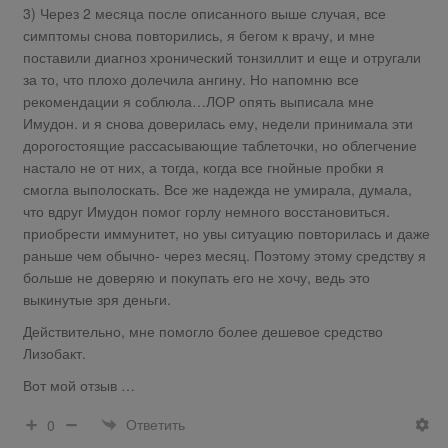
3) Через 2 месяца после описанного выше случая, все
симптомы снова повторились, я бегом к врачу, и мне
поставили диагноз хронический тонзиллит и еще и отругали
за то, что плохо долечила ангину. Но напомню все
рекомендации я соблюла…ЛОР опять выписала мне
Имудон. и я снова доверилась ему, недели принимала эти
дорогостоящие рассасывающие таблеточки, но облегчение
настало не от них, а тогда, когда все гнойные пробки я
смогла выполоскать. Все же надежда не умирала, думала,
что вдруг Имудон помог горлу немного восстановиться.
приобрести иммунитет, но увы ситуацию повторилась и даже
раньше чем обычно- через месяц. Поэтому этому средству я
больше не доверяю и покупать его не хочу, ведь это
выкинутые зря деньги.
Действительно, мне помогло более дешевое средство
Лизобакт.
Вот мой отзыв …
Ответить
0