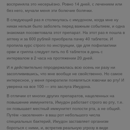
восприняла это несерьёзно. Ровно 14 дней, с лечением или
без него, мучали меня эти болючие болячки.
В следующий раз я столкнулась с имудоном, когда мне ну
никак нельзя было заболеть перед важным событием, и одна
знакомая посоветовала этот препарат. На этот раз я пошла в
аптеку и за 600 рублей приобрела пачку 40 таблеток. И
пропила курс строго по инструкции, где для пофилактики
орви и гриппа следует пить по 6 таблеток в день с
интервалом в 2 часа на протяжении 20 дней.
И я действительно ппродержалась всю осень ни разу ни
засопливившись, что мне вообще не свойственно. Но самое
интересное, у меня прекратили появляться язвочки во рту! И
уверена на все 100 — это заслуга Имудона.
В отличии от многих других препаратов, нацеленных на
повышение иммунитета, Имудон работает строго во рту, т.е.
он повышает местный иммунитет полости рта, а не общий.
Путём «заселения» в ваш рот небольшого числа
специальных бактерий, Имудон заставляет организм
бороться с ними, и, встретив реальную угрозу в виде