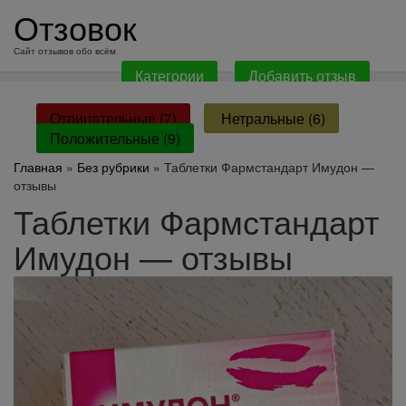
перейти
Отзовок
к
содержанию
Сайт отзывов обо всём
Категории
Добавить отзыв
Отрицательные (7)
Нетральные (6)
Положительные (9)
Главная
»
Без рубрики
» Таблетки Фармстандарт Имудон —
отзывы
Таблетки Фармстандарт
Имудон — отзывы