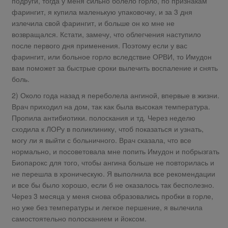
подруги, тогда у меня сильно болело горло, по признакам
фарингит, я купила маленькую упаковочку, и за 3 дня
излечила свой фарингит, и больше он ко мне не
возвращался. Кстати, замечу, что облегчения наступило
после первого дня применения. Поэтому если у вас
фарингит, или больное горло вследствие ОРВИ, то Имудон
вам поможет за быстрые сроки вылечить воспаление и снять
боль.
2) Около года назад я переболела ангиной, впервые в жизни.
Врач приходил на дом, так как была высокая температура.
Пропила антибиотики. полоскания и тд. Через неделю
сходила к ЛОРу в поликлинику, чтоб показаться и узнать,
могу ли я выйти с больничного. Врач сказала, что все
нормально, и посоветовала мне попить Имудон и побрызгать
Биопарокс для того, чтобы ангина больше не повторилась и
не перешла в хроническую. Я выполнила все рекомендации
и все бы было хорошо, если б не оказалось так бесполезно.
Через 3 месяца у меня снова образовались пробки в горле,
но уже без температуры и легкое першение, я вылечила
самостоятельно полосканием и йоксом.