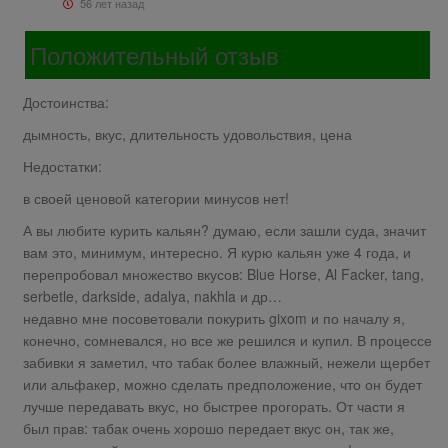
56 лет назад
Положительный отзыв
Достоинства:
дымность, вкус, длительность удовольствия, цена
Недостатки:
в своей ценовой категории минусов нет!
А вы любите курить кальян? думаю, если зашли суда, значит
вам это, минимум, интересно. Я курю кальян уже 4 года, и
перепробовал множество вкусов: Blue Horse, Al Facker, tang,
serbetle, darkside, adalya, nakhla и др…
недавно мне посоветовали покурить gixom и по началу я,
конечно, сомневался, но все же решился и купил. В процессе
забивки я заметил, что табак более влажный, нежели щербет
или альфакер, можно сделать предположение, что он будет
лучше передавать вкус, но быстрее прогорать. От части я
был прав: табак очень хорошо передает вкус он, так же,