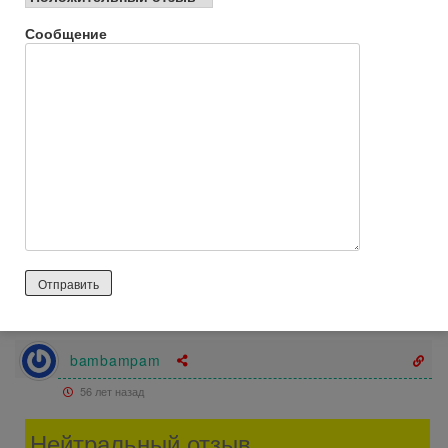
выбором бюджетного табака с аналогичными свойствами. По
Сообщение
совету продавца остановила свой выбор на табака Gixom —
на пробу взяли вкусы Мультифрукт, черника со льдом и
дыня.
Сразу скажу, цвет табака жёлтый — по ощущениям суховат,
не достаточно много пропитки, как мне кажется.
Соответственно — дымится намного хуже, чем адалия. По
аромату — достаточно скучно, вкус не яркий, честно сказать
— удовольствие от курения нет совсем.
Из всех вкусов более менее понравилась дыня. Хотя бы
аромат спокойно угадывается. В целом не рекомендую.
Продолжаем поиск не дорогого табака на замену Adalya.
Ответить
0
bambampam
56 лет назад
Нейтральный отзыв