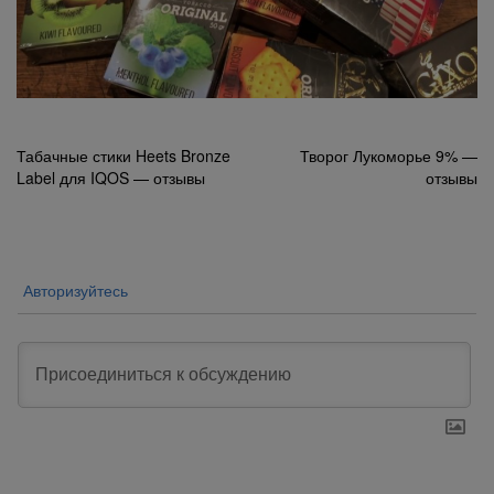
Навигация
Табачные стики Heets Bronze
Творог Лукоморье 9% —
Label для IQOS — отзывы
отзывы
по
записям
Авторизуйтесь