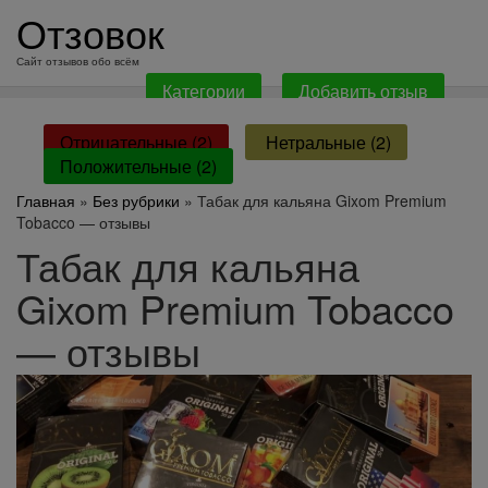
перейти
Отзовок
к
содержанию
Сайт отзывов обо всём
Категории
Добавить отзыв
Отрицательные (2)
Нетральные (2)
Положительные (2)
Главная
»
Без рубрики
» Табак для кальяна Gixom Premium
Tobacco — отзывы
Табак для кальяна
Gixom Premium Tobacco
— отзывы