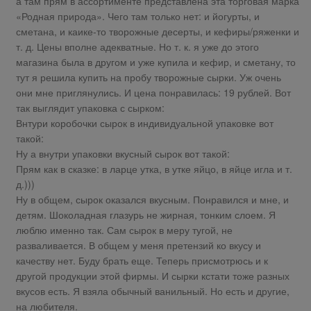
а там прям в ассортименте представлена эта торговая марка
«Родная природа». Чего там только нет: и йогурты, и
сметана, и каике-то творожные десерты, и кефиры/ряженки и
т. д. Цены вполне адекватные. Но т. к. я уже до этого
магазина была в другом и уже купила и кефир, и сметану, то
тут я решила купить на пробу творожные сырки. Уж очень
они мне приглянулись. И цена понравилась: 19 рублей. Вот
так выглядит упаковка с сырком:
Внтури коробочки сырок в индивидуальной упаковке вот
такой:
Ну а внутри упаковки вкусный сырок вот такой:
Прям как в сказке: в ларце утка, в утке яйцо, в яйце игла и т.
д.)))
Ну в общем, сырок оказался вкусным. Понравился и мне, и
детям. Шоколадная глазурь не жирная, тонким слоем. Я
люблю именно так. Сам сырок в меру тугой, не
разваливается. В общем у меня претензий ко вкусу и
качеству нет. Буду брать еще. Теперь присмотрюсь и к
другой продукции этой фирмы. И сырки кстати тоже разных
вкусов есть. Я взяла обычный ванильный. Но есть и другие,
на любителя.