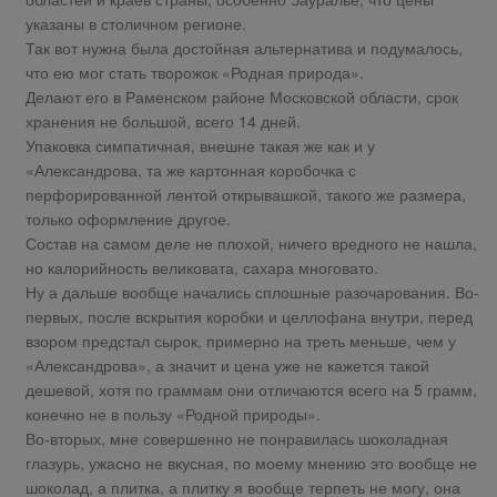
указаны в столичном регионе.
Так вот нужна была достойная альтернатива и подумалось,
что ею мог стать творожок «Родная природа».
Делают его в Раменском районе Московской области, срок
хранения не большой, всего 14 дней.
Упаковка симпатичная, внешне такая же как и у
«Александрова, та же картонная коробочка с
перфорированной лентой открывашкой, такого же размера,
только оформление другое.
Состав на самом деле не плохой, ничего вредного не нашла,
но калорийность великовата, сахара многовато.
Ну а дальше вообще начались сплошные разочарования. Во-
первых, после вскрытия коробки и целлофана внутри, перед
взором предстал сырок, примерно на треть меньше, чем у
«Александрова», а значит и цена уже не кажется такой
дешевой, хотя по граммам они отличаются всего на 5 грамм,
конечно не в пользу «Родной природы».
Во-вторых, мне совершенно не понравилась шоколадная
глазурь, ужасно не вкусная, по моему мнению это вообще не
шоколад, а плитка, а плитку я вообще терпеть не могу, она