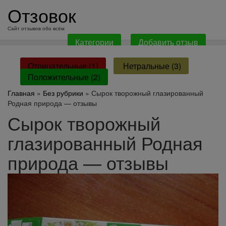
перейти
Отзовок
к
содержанию
Сайт отзывов обо всём
Категории
Добавить отзыв
Отрицательные (1)
Нетральные (3)
Положительные (2)
Главная
»
Без рубрики
» Сырок творожный глазированный
Родная природа — отзывы
Сырок творожный
глазированный Родная
природа — отзывы