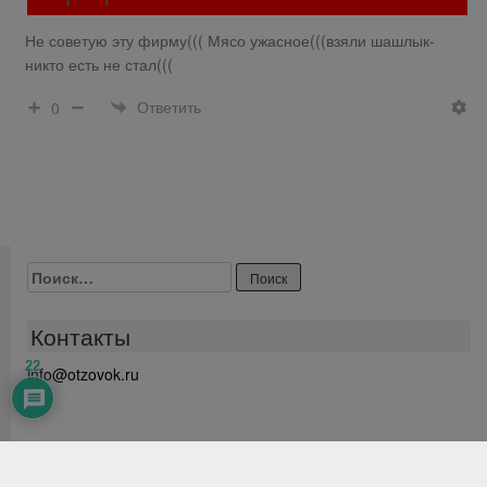
Не советую эту фирму((( Мясо ужасное(((взяли шашлык-
никто есть не стал(((
Ответить
0
Найти:
Контакты
22
info@otzovok.ru