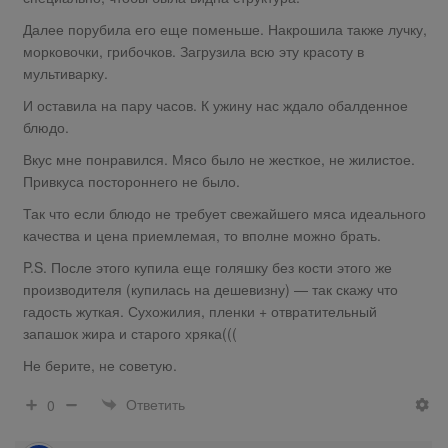
Далее порубила его еще поменьше. Накрошила также лучку,
морковочки, грибочков. Загрузила всю эту красоту в
мультиварку.
И оставила на пару часов. К ужину нас ждало обалденное
блюдо.
Вкус мне понравился. Мясо было не жесткое, не жилистое.
Привкуса постороннего не было.
Так что если блюдо не требует свежайшего мяса идеального
качества и цена приемлемая, то вполне можно брать.
P.S. После этого купила еще голяшку без кости этого же
производителя (купилась на дешевизну) — так скажу что
гадость жуткая. Сухожилия, пленки + отвратительный
запашок жира и старого хряка(((
Не берите, не советую.
Ответить
0