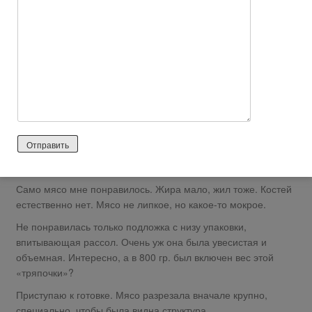
не играет огромной роли, т.к. в процессе тушение оно
становится мягкое и нежное. Поэтому немедленно мною
было куплено 2 упаковки мяса «Слово мясника» (одно про
запас).
Вот оно уже дома. Кусочки красивые, без костей.
На этикетке: категория А, охлажденный полуфабрикат. Все
нормально. Даже пищевую ценность указали для сидящих на
диете.
А вот этот же кусочек, но без упаковки. Вид спереди:
Вид сзади:
Само мясо мне понравилось. Жира мало, жил тоже. Костей
естественно нет. Мясо не липкое, но какое-то мокрое.
Не понравилась только подложка с низу упаковки,
впитывающая рассол. Очень уж она была увесистая и
объемная. Интересно, а в 800 гр. был включен вес этой
«тряпочки»?
Приступаю к готовке. Мясо разрезала вначале крупно,
специально, чтобы была видна структура.