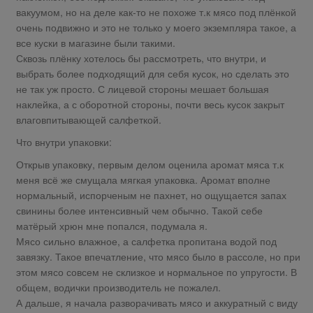
вакуумом, но на деле как-то не похоже т.к мясо под плёнкой
очень подвижно и это не только у моего экземпляра такое, а
все куски в магазине были такими.
Сквозь плёнку хотелось бы рассмотреть, что внутри, и
выбрать более подходящий для себя кусок, но сделать это
не так уж просто. С лицевой стороны мешает большая
наклейка, а с оборотной стороны, почти весь кусок закрыт
влаговпитывающей салфеткой.
Что внутри упаковки:
Открыв упаковку, первым делом оценила аромат мяса т.к
меня всё же смущала мягкая упаковка. Аромат вполне
нормальный, испорченым не пахнет, но ощущается запах
свинины более интенсивный чем обычно. Такой себе
матёрый хрюн мне попался, подумала я.
Мясо сильно влажное, а салфетка пропитана водой под
завязку. Такое впечатление, что мясо было в рассоле, но при
этом мясо совсем не склизкое и нормальное по упругости. В
общем, водички производитель не пожалел.
А дальше, я начала разворачивать мясо и аккуратный с виду