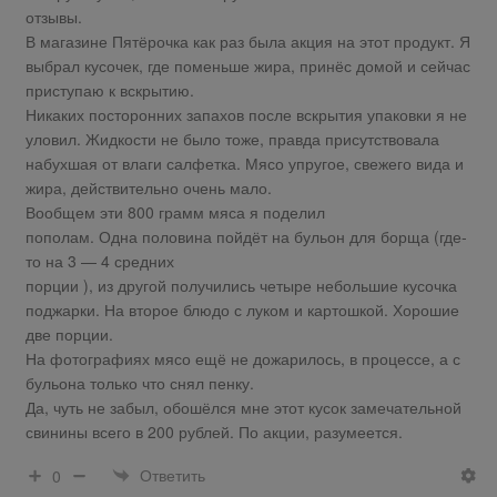
отзывы.
В магазине Пятёрочка как раз была акция на этот продукт. Я
выбрал кусочек, где поменьше жира, принёс домой и сейчас
приступаю к вскрытию.
Никаких посторонних запахов после вскрытия упаковки я не
уловил. Жидкости не было тоже, правда присутствовала
набухшая от влаги салфетка. Мясо упругое, свежего вида и
жира, действительно очень мало.
Вообщем эти 800 грамм мяса я поделил
пополам. Одна половина пойдёт на бульон для борща (где-
то на 3 — 4 средних
порции ), из другой получились четыре небольшие кусочка
поджарки. На второе блюдо с луком и картошкой. Хорошие
две порции.
На фотографиях мясо ещё не дожарилось, в процессе, а с
бульона только что снял пенку.
Да, чуть не забыл, обошёлся мне этот кусок замечательной
свинины всего в 200 рублей. По акции, разумеется.
Ответить
0