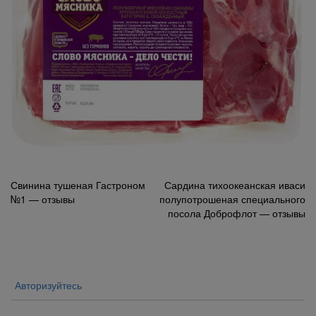
Навигация
Свинина тушеная Гастроном
Сардина тихоокеанская иваси
№1 — отзывы
полупотрошеная специального
по
посола Доброфлот — отзывы
записям
Авторизуйтесь