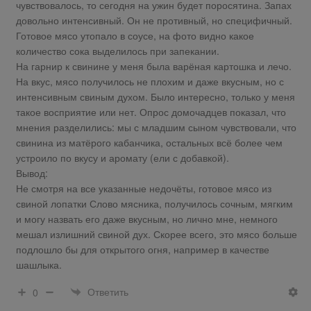
чувствовалось, то сегодня на ужин будет поросятина. Запах
довольно интенсивный. Он не противный, но специфичный.
Готовое мясо утопало в соусе, на фото видно какое
количество сока выделилось при запекании.
На гарнир к свинине у меня была варёная картошка и лечо.
На вкус, мясо получилось не плохим и даже вкусным, но с
интенсивным свиным духом. Было интересно, только у меня
такое восприятие или нет. Опрос домочадцев показал, что
мнения разделились: мы с младшим сыном чувствовали, что
свинина из матёрого кабанчика, остальных всё более чем
устроило по вкусу и аромату (ели с добавкой).
Вывод:
Не смотря на все указанные недочёты, готовое мясо из
свиной лопатки Слово мясника, получилось сочным, мягким
и могу назвать его даже вкусным, но лично мне, немного
мешал излишний свиной дух. Скорее всего, это мясо больше
подлошло бы для открытого огня, например в качестве
шашлыка.
Ответить
0