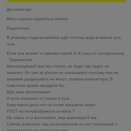
Достоинства:
Мясо хорошо кормиться мягкое.
Недостатки:
В упаковку подмороженное идёт потому вода в пакете чуть
чуть.
Если она воняет то виноват какой то it спец по холодильнику.
. Перевисела
благоразумный мастер стучать не будет как будто не
заметил. Их там за убытки не наказывают поэтому они её
вовремя разделывать не могут, ошибки компьютера. В
советское время засудили бы.
Щас всех воспитывают.
А если хорошая то только в путь .
Каму какое дело что на полке магазина лежит.
ГОСТ на полуфабрикаты из мяса ?
Не очень то и выполняют, жир максимум 5 мм .
Сейчас работают над асортиментом но гост маленький и
специалистов по нему тоже нет.