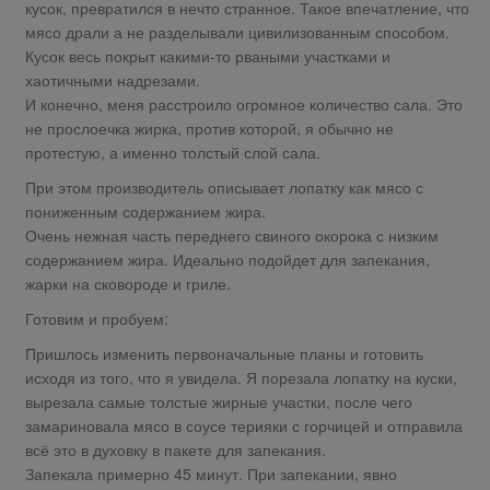
кусок, превратился в нечто странное. Такое впечатление, что
мясо драли а не разделывали цивилизованным способом.
Кусок весь покрыт какими-то рваными участками и
хаотичными надрезами.
И конечно, меня расстроило огромное количество сала. Это
не прослоечка жирка, против которой, я обычно не
протестую, а именно толстый слой сала.
При этом производитель описывает лопатку как мясо с
пониженным содержанием жира.
Очень нежная часть переднего свиного окорока с низким
содержанием жира. Идеально подойдет для запекания,
жарки на сковороде и гриле.
Готовим и пробуем:
Пришлось изменить первоначальные планы и готовить
исходя из того, что я увидела. Я порезала лопатку на куски,
вырезала самые толстые жирные участки, после чего
замариновала мясо в соусе терияки с горчицей и отправила
всё это в духовку в пакете для запекания.
Запекала примерно 45 минут. При запекании, явно