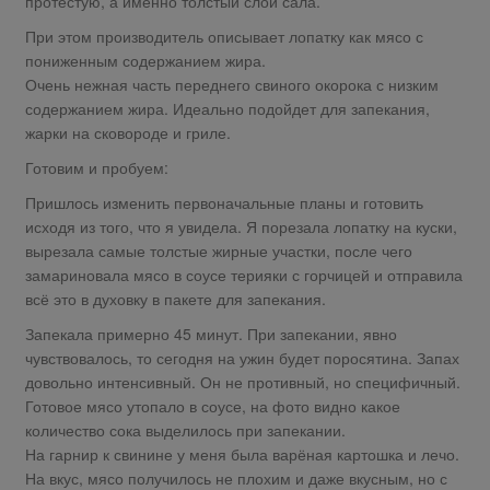
протестую, а именно толстый слой сала.
При этом производитель описывает лопатку как мясо с
пониженным содержанием жира.
Очень нежная часть переднего свиного окорока с низким
содержанием жира. Идеально подойдет для запекания,
жарки на сковороде и гриле.
Готовим и пробуем:
Пришлось изменить первоначальные планы и готовить
исходя из того, что я увидела. Я порезала лопатку на куски,
вырезала самые толстые жирные участки, после чего
замариновала мясо в соусе терияки с горчицей и отправила
всё это в духовку в пакете для запекания.
Запекала примерно 45 минут. При запекании, явно
чувствовалось, то сегодня на ужин будет поросятина. Запах
довольно интенсивный. Он не противный, но специфичный.
Готовое мясо утопало в соусе, на фото видно какое
количество сока выделилось при запекании.
На гарнир к свинине у меня была варёная картошка и лечо.
На вкус, мясо получилось не плохим и даже вкусным, но с