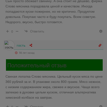
Сын просто обожает свинину. А она стоит не дёшево, фирма
Слово мясника порадовала ценой и качеством. Иногда
попадаются куски пожирнее, но не критично. Продуктом
довольна. Покупаю часто и буду покупать. Всем советую.
Недорого, вкусно, быстро готовится.
Ответить
0
гость
56 лет назад
Положительный отзыв
Свиная лопатка Слово мясника. Цельный кусок мяса по цене
360 рублей за кг. В упаковке около 800 грамм. Мясо нежное,
с низким содержанием жира, свежее и вкусное. Чаще всего
запекаю в духовке целым куском, отличная альтернатива
химозной колбасе на завтрак.
Ответить
0