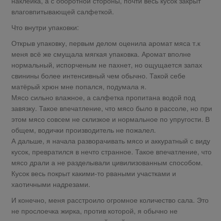
наклейка, а с оборотной стороны, почти весь кусок закрыт
влаговпитывающей салфеткой.
Что внутри упаковки:
Открыв упаковку, первым делом оценила аромат мяса т.к
меня всё же смущала мягкая упаковка. Аромат вполне
нормальный, испорченым не пахнет, но ощущается запах
свинины более интенсивный чем обычно. Такой себе
матёрый хрюн мне попался, подумала я.
Мясо сильно влажное, а салфетка пропитана водой под
завязку. Такое впечатление, что мясо было в рассоле, но при
этом мясо совсем не склизкое и нормальное по упругости. В
общем, водички производитель не пожалел.
А дальше, я начала разворачивать мясо и аккуратный с виду
кусок, превратился в нечто странное. Такое впечатление, что
мясо драли а не разделывали цивилизованным способом.
Кусок весь покрыт какими-то рваными участками и
хаотичными надрезами.
И конечно, меня расстроило огромное количество сала. Это
не прослоечка жирка, против которой, я обычно не