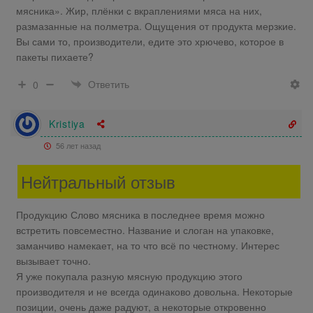
мясника». Жир, плёнки с вкраплениями мяса на них,
размазанные на полметра. Ощущения от продукта мерзкие.
Вы сами то, производители, едите это хрючево, которое в
пакеты пихаете?
Ответить
0
Kristiya
56 лет назад
Нейтральный отзыв
Продукцию Слово мясника в последнее время можно
встретить повсеместно. Название и слоган на упаковке,
заманчиво намекает, на то что всё по честному. Интерес
вызывает точно.
Я уже покупала разную мясную продукцию этого
производителя и не всегда одинаково довольна. Некоторые
позиции, очень даже радуют, а некоторые откровенно