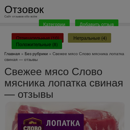
перейти
Отзовок
к
содержанию
Сайт отзывов обо всём
Категории
Добавить отзыв
Отрицательные (10)
Нетральные (4)
Положительные (8)
Главная
»
Без рубрики
» Свежее мясо Слово мясника лопатка
свиная — отзывы
Свежее мясо Слово
мясника лопатка свиная
— отзывы