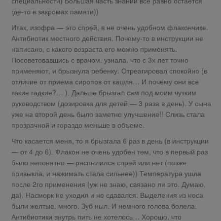
специальности) Большая часть знаний все равно остается
где-то в закромах памяти))
Итак, изофра — это спрей, в не очень удобном флакончике.
Антибиотик местного действия. Почему-то в инструкции не
написано, с какого возраста его можно применять.
Посоветовавшись с врачом, узнала, что с 3х лет точно
применяют, и брызнула ребенку. Отреагировал спокойно (в
отличие от приема сиропов от кашля… И почему они все
такие гадкие?… ). Дальше брызгал сам под моим чутким
руководством (дозировка для детей — 3 раза в день). У сына
уже на второй день было заметно улучшение!! Слизь стала
прозрачной и гораздо меньше в объеме.
Что касается меня, то я брызгала 6 раз в день (в инструкции
— от 4 до 6). Флакон не очень удобен тем, что в первый раз
было непонятно — распылился спрей или нет (позже
привыкла, и нажимать стала сильнее)) Температура ушла
после 2го применения (уж не знаю, связано ли это. Думаю,
да). Насморк не уходил и не сдавался. Выделения из носа
были желтые, много. Зуб ныл. И немного голова болела.
Антибиотики внутрь пить не хотелось… Хорошо, что