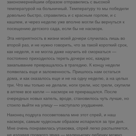
закономернейшим образом отправились с высокой
температурой на больничный. Температуру то мы победили
довольно быстро, справились и с красным горлом, и с
кашлем, и через неделю уже вполне могли бы вернуться к
посещению детского сада, если бы не насморк.
Эта неприятность в жизни моей дочери случилась лишь во
второй раз, и не нужно говорить, что за такой короткий срок,
как неделя, я не могла даже научить её сморкаться —
постоянно приходилось тереть дочери нос, каждое
закапывание превращалось в трагедию. К концу недели
появилась еще и заложенность. Пришлось нам остаться
дома, и как оказалось еще и не на одну неделю, а на целых
три. Что мы только не делали, ноги грели, нос грели, скупили
в аптеке все капли — насморк не прекращался. После
очередных новых капель, вроде, становилось чуть лучше, но
стоило выйти на улицу — наступало ухудшение.
Наконец подруга посоветовала мне этот спрей, и наш
насморк, самым чудесным образом испарился за три дня.
Мне очень понравилась упаковка, спрей легко распыляется,
не издавая громкого звука — маленькому ребенку можно