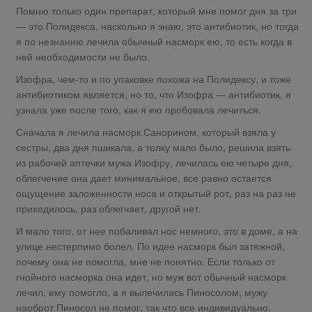
Помню только один препарат, который мне помог дня за три
— это Полидекса, насколько я знаю, это антибиотик, но тогда
я по незнанию лечила обычный насморк ею, то есть когда в
ней необходимости не было.
Изофра, чем-то и по упаковке похожа на Полидексу, и тоже
антибиотиком является, но то, что Изофра — антибиотик, я
узнала уже после того, как я ею пробовала лечиться.
Сначала я лечила насморк Санорином, который взяла у
сестры, два дня пшикала, а толку мало было, решила взять
из рабочей аптечки мужа Изофру, лечилась ею четыре дня,
облегчение она дает минимальное, все равно остается
ощущение заложенности носа и открытый рот, раз на раз не
приходилось, раз облегчает, другой нет.
И мало того, от нее побаливал нос немного, это в доме, а на
улице нестерпимо болел. По идее насморк был затяжной,
почему она не помогла, мне не понятно. Если только от
гнойного насморка она идет, но муж вот обычный насморк
лечил, ему помогло, а я вылечилась Пиносолом, мужу
наоброт Пиносол не помог, так что все индивидуально.