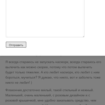
http://citykey.net/review/ne-samoe-luchshee-sredstvo-6
Всем привет! Наверное, многие слышали уже об одном
чудесном средстве «Изофра». Считается, что данный
препарат наиболее эффективен в первые дни заболевания,
а вот с запущенным насморком — ни какой эффективности.
Вы знаете, наверное, я все — таки соглашусь и тоже
присоединюсь к тому, что средство на самом деле
эффективно лишь при начальных стадиях. Если же у вас
насморк только начался, на начальных стадиях — поможет
отлично, а вот с запущенностью — уже ни как.
Я всегда стараюсь не запускать насморк, всегда стараюсь его
вылечить как можно скорее, потому что потом вылечить
будет только тяжелее. А кто любит насморк, кто любит с ним
бороться, мучиться? Я думаю, что никто, вот и заболеть тоже
никто не любит! )
Флакончик достаточно милый, такой стильный и нежный.
Маленький, очень маленький, с розовым дизайном и с
розовой крышечкой, мне удобно закапывать средство, чем