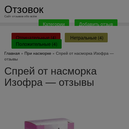
перейти
Отзовок
к
содержанию
Сайт отзывов обо всём
Категории
Добавить отзыв
Отрицательные (4)
Нетральные (4)
Положительные (4)
Главная
»
При насморке
» Спрей от насморка Изофра —
отзывы
Спрей от насморка
Изофра — отзывы