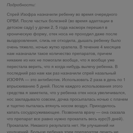
Подробности:
Спрей Изофра назначили ребенку во время очередного
ОРВИ. После частых болезней (во время адаптации в
детском саду) у дочки 2, 5 года насморк перешел в
хроническую форму, отек носа не проходил даже после
выздоровления, слизь не отходила, дышать ребенку было
очень тяжело, ночью жутко храпела. В течение 4 месяцев
нам назначали такое количество препаратов, причем
никакие из них не помогали вообще, что я вообще уже
перестала верить, что я когда-нибудь вылечу ребенка. В
последний раз нам как раз назначили спрей назальный
ИЗОФРА — это антибиотик. Использовать 2 раза в день по 1
впрыскиванию 5 дней. После каждого использования этого
средства я заметила, что у ребенка отек носа увеличивался,
нос закладывало совсем, дочка просыпалась ночью с плачем
и тщетно пыталась втянуть носом воздух. Приходилось
капать сосудосуживающее. Позвонила врачу — она сказала
что препарат все равно нужно прокапать весь курс(5 дней).
Прокапали. Никакого результата нет. Ни улучшений ни
ухудшений. Больше ребенка этим препаратом лечить не