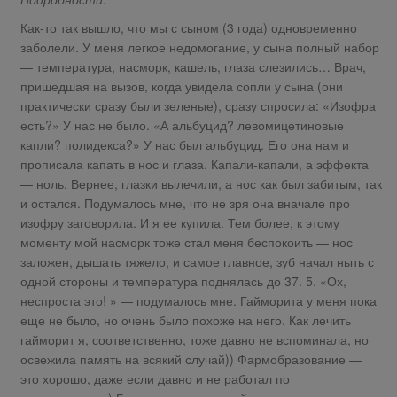
Как-то так вышло, что мы с сыном (3 года) одновременно
заболели. У меня легкое недомогание, у сына полный набор
— температура, насморк, кашель, глаза слезились… Врач,
пришедшая на вызов, когда увидела сопли у сына (они
практически сразу были зеленые), сразу спросила: «Изофра
есть?» У нас не было. «А альбуцид? левомицетиновые
капли? полидекса?» У нас был альбуцид. Его она нам и
прописала капать в нос и глаза. Капали-капали, а эффекта
— ноль. Вернее, глазки вылечили, а нос как был забитым, так
и остался. Подумалось мне, что не зря она вначале про
изофру заговорила. И я ее купила. Тем более, к этому
моменту мой насморк тоже стал меня беспокоить — нос
заложен, дышать тяжело, и самое главное, зуб начал ныть с
одной стороны и температура поднялась до 37. 5. «Ох,
неспроста это! » — подумалось мне. Гайморита у меня пока
еще не было, но очень было похоже на него. Как лечить
гайморит я, соответственно, тоже давно не вспоминала, но
освежила память на всякий случай)) Фармобразование —
это хорошо, даже если давно и не работал по