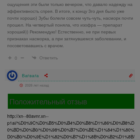
ощущения эти были только вечером, что давало надежду на
эффективность спрея. В итоге, к концу 3го дня было уже
почти хорошо) Зубы болели совсем чуть-чуть, насморк почти
прошел. На четвертый поняла, что изофра — препарат
хороший)) Рекомендую! Естественно, не при первых
признаках насморка, а при затянувшемся заболевании, и
посоветовавшись с врачом.
Ответить
0
Ваrваrа
2026 лет назад
Положительный отзыв
http://xn--80avnr.xn--
p1ai/%D0%9C%D0%B5%D0%B4%D0%B8%D1%86%D0%B8%D
0%BD%D0%B0/%D0%98%D0%B7%D0%BE%D1%84%D1%80%
D0%B0/%D0%9E%D1%82%D0%B7%D1%8B%D0%B2%D1%8B/