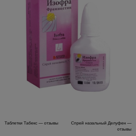
Навигация
Таблетки Табекс — отзывы
Спрей назальный Делуфен —
отзывы
по