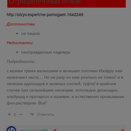
Отрицательный отзыв
http://otzyv.expert/ne-pomogaet-1642249
Достоинства:
не нашла
Недостатки:
неоправданные надежды
Подробности:
с моими тремя малышами и вечными соплями Изофру нам
назначают часто… Но ни разу он нам реально не помог! и в
лечении аденоидов и зеленых соплей, туфта! в крайнем
случае при сильнейшем насморке, использую диоксидин,
альбуцид и протаргол и називин, и естественно промывание
физ раствором. Все!
Ответить
0
marusya1988