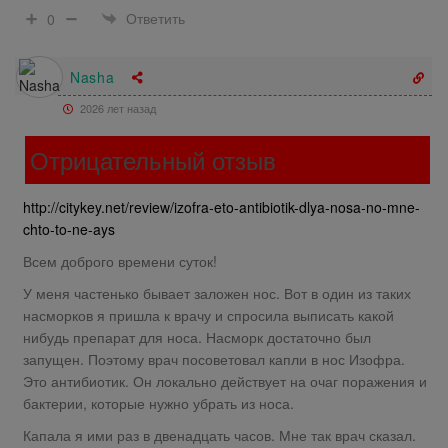
Ответить
0
Nasha
2026 лет назад
Отрицательный отзыв
http://citykey.net/review/izofra-eto-antibiotik-dlya-nosa-no-mne-
chto-to-ne-ays
Всем доброго времени суток!
У меня частенько бывает заложен нос. Вот в один из таких
насморков я пришла к врачу и спросила выписать какой
нибудь препарат для носа. Насморк достаточно был
запущен. Поэтому врач посоветовал капли в нос Изофра.
Это антибиотик. Он локально действует на очаг поражения и
бактерии, которые нужно убрать из носа.
Капала я ими раз в двенадцать часов. Мне так врач сказал.