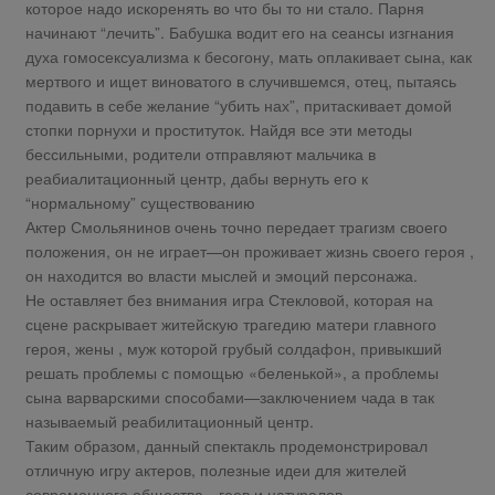
которое надо искоренять во что бы то ни стало. Парня
начинают “лечить”. Бабушка водит его на сеансы изгнания
духа гомосексуализма к бесогону, мать оплакивает сына, как
мертвого и ищет виноватого в случившемся, отец, пытаясь
подавить в себе желание “убить нах”, притаскивает домой
стопки порнухи и проституток. Найдя все эти методы
бессильными, родители отправляют мальчика в
реабиалитационный центр, дабы вернуть его к
“нормальному” существованию
Актер Смольянинов очень точно передает трагизм своего
положения, он не играет—он проживает жизнь своего героя ,
он находится во власти мыслей и эмоций персонажа.
Не оставляет без внимания игра Стекловой, которая на
сцене раскрывает житейскую трагедию матери главного
героя, жены , муж которой грубый солдафон, привыкший
решать проблемы с помощью «беленькой», а проблемы
сына варварскими способами—заключением чада в так
называемый реабилитационный центр.
Таким образом, данный спектакль продемонстрировал
отличную игру актеров, полезные идеи для жителей
современного общества—геев и натуралов.