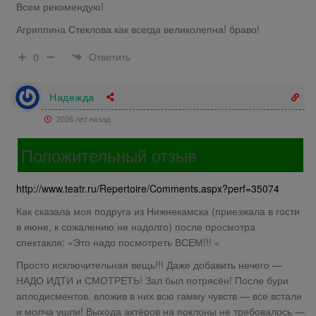
Всем рекомендую!
Агриппина Стеклова как всегда великолепна! браво!
Ответить
0
Надежда
2026 лет назад
Положительный отзыв
http://www.teatr.ru/Repertoire/Comments.aspx?perf=35074
Как сказала моя подруга из Нижнекамска (приезжала в гости
в июне, к сожалению не надолго) после просмотра
спектакля: «Это надо посмотреть ВСЕМ!!! «
Просто исключительная вещь!!! Даже добавить нечего —
НАДО ИДТИ и СМОТРЕТЬ! Зал был потрясён! После бури
аплодисментов, вложив в них всю гамму чувств — все встали
и молча ушли! Выхода актёров на поклоны не требовалось —