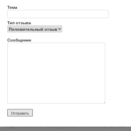
Тема
Johannes Rauh
2026 лет назад
Тип отзыва
Нейтральный отзыв
Сообщение
https://www.afisha.ru/performance/103336/reviews/?
reviewId=732598
Драматургия — самое слабое место в этой постановке. На 4
с минусом / 3 с плюсом. Актерские работы так же в
большинстве своем не продуманы и неубедительны. Набор
мизансцен в духе студенческого театра. Подзвучка зала была
вообще отвратительна, особый привет криворукому
звукорежиссеру. Однако актуальщина и злободневность
темы делает этот спектакль достаточно ярким событием, о
чем не примкнули напомнить всем зрителям петербургские
христанутые, пойдя на очередную уголовщину с фейковым
сообщением о заложенной бомбе. Оная же злободневность,
видимо, позволяет Райкину выставлять пятизначные ценники