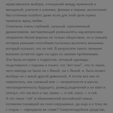
нравственного выбора, отношений между мужчиной и
женщиной, учителя и ученика, физики и лирики, воспитания
без оттенков голубого даже если для этой цели нужно
привлечь жриц любви…
Спектакль очень глубокий, сильный, наполненный
драматизмом, заставляющий размышлять над вопросами
неприятия белой вороны не только обществом, но и семьей,
которая разными способами пыталась вылечить мальчика,
который осознал, что он гей. В результате такого лечения
мальчик остается один на один со своими проблемами.
Эта была история о подростке, который однажды
поцеловался с парнем и понял, что “вот оно!”, что-то такое,
чего никогда не было ни с Викой, ни с Леной, и, быть может,
вообще ни с какой другой девчонкой. А потом все как-то
навалилось, как снежный ком — неприятности в школе,
неопределенность будущего, развод родителей и он взял и
ляпнул, что так мол и так, мама — я гей, папа — я гей.
А что такое “гей” в обыкновенной российской семье,
полжизни пахавшей на союз нерушимых, да еще и к тому же
с отцом — офицером во главе? Смертеподобное уродство,