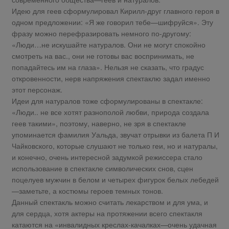
Идею для геев сформулировал Кирилл-друг главного героя в
одном предложении: «Я же говорил тебе—шифруйся». Эту
фразу можно перефразировать немного по-другому:
«Люди…не искушайте натуралов. Они не могут спокойно
смотреть на вас., они не готовы вас воспринимать, не
попадайтесь им на глаза». Нельзя не сказать, что градус
откровенности, нерв напряжения спектаклю задал именно
этот персонаж.
Идеи для натуралов тоже сформулированы в спектакле:
«Люди.. не все хотят разнополой любви, природа создала
геев такими», поэтому, наверно, не зря в спектакле
упоминается фамилия Уальда, звучат отрывки из балета П И
Чайковского, которые слушают не только геи, но и натуралы,
и конечно, очень интересной задумкой режиссера стало
использование в спектакле символических снов, сцен
поцелуев мужчин в белом и четырех фигурок белых лебедей
—заметьте, а костюмы героев темных тонов.
Данный спектакль можно считать лекарством и для ума, и
для сердца, хотя актеры на протяжении всего спектакля
катаются на «инвалидных креслах-качалках—очень удачная