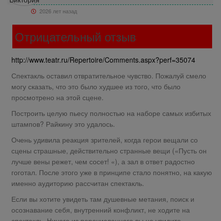
2026 лет назад
Отрицательный отзыв
http://www.teatr.ru/Repertoire/Comments.aspx?perf=35074
Спектакль оставил отвратительное чувство. Пожалуй смело
могу сказать, что это было худшее из того, что было
просмотрено на этой сцене.
Построить целую пьесу полностью на наборе самых избитых
штампов? Райкину это удалось.
Очень удивила реакция зрителей, когда герои вещали со
сцены страшные, действительно странные вещи («Пусть он
лучше вены режет, чем сосет! «), а зал в ответ радостно
гоготал. После этого уже в принципе стало понятно, на какую
именно аудиторию рассчитан спектакль.
Если вы хотите увидеть там душевные метания, поиск и
осознавание себя, внутренний конфликт, не ходите на
спектакль. Ничего из перечисленного вы не увидите.