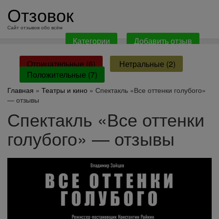
перейти
Отзовок
к
содержанию
Сайт отзывов обо всём
Категории
Добавить отзыв
Отрицательные (6)
Нетральные (2)
Положительные (7)
Главная
»
Театры и кино
» Спектакль «Все оттенки голубого»
— отзывы
Спектакль «Все оттенки
голубого» — отзывы