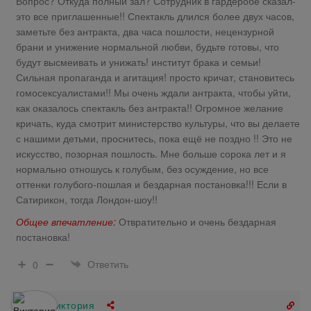
Вопрос? Откуда полный зал? Сотрудник в гардеробе сказал-
это все приглашенные!! Спектакль длился более двух часов,
заметьте без антракта, два часа пошлости, нецензурной
брани и унижение нормальной любви, будьте готовы, что
будут высмеивать и унижать! институт брака и семьи!
Сильная пропаганда и агитация! просто кричат, становитесь
гомосексуалистами!! Мы очень ждали антракта, чтобы уйти,
как оказалось спектакль без антракта!! Огромное желание
кричать, куда смотрит министерство культуры, что вы делаете
с нашими детьми, проснитесь, пока ещё не поздно !! Это не
искусство, позорная пошлость. Мне больше сорока лет и я
нормально отношусь к голубым, без осуждение, но все
оттенки голубого-пошлая и бездарная постановка!!! Если в
Сатирикон, тогда Лондон-шоу!!
Общее впечатление:
Отвратительно и очень бездарная
постановка!
Ответить
0
Виктория