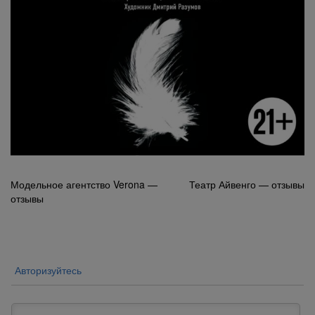
Навигация
Модельное агентство Verona —
Театр Айвенго — отзывы
отзывы
по
записям
Авторизуйтесь