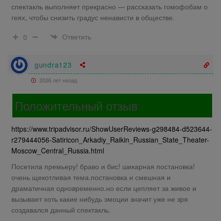
спектакль выполняет прекрасно — рассказать гомофобам о
геях, чтобы снизить градус ненависти в обществе.
Ответить
0
gundra123
2026 лет назад
Положительный отзыв
https://www.tripadvisor.ru/ShowUserReviews-g298484-d523644-
r279444056-Satiricon_Arkadiy_Raikin_Russian_State_Theater-
Moscow_Central_Russia.html
Посетила премьеру! браво и бис! шикарная постановка!
очень щекотливая тема.постановка и смешная и
драматичная одновременно.но если цепляет за живое и
вызывает хоть какие нибудь эмоции значит уже не зря
создавался данный спектакль.