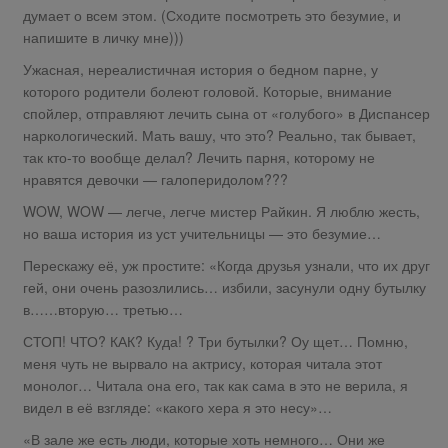
думает о всем этом. (Сходите посмотреть это безумие, и
напишите в личку мне)))
Ужасная, нереалистичная история о бедном парне, у
которого родители болеют головой. Которые, внимание
спойлер, отправляют лечить сына от «голубого» в Диспансер
наркологический. Мать вашу, что это? Реально, так бывает,
так кто-то вообще делал? Лечить парня, которому не
нравятся девочки — галоперидолом???
WOW, WOW — легче, легче мистер Райкин. Я люблю жесть,
но ваша история из уст учительницы — это безумие…
Перескажу её, уж простите: «Когда друзья узнали, что их друг
гей, они очень разозлились… избили, засунули одну бутылку
в……вторую… третью…
СТОП! ЧТО? КАК? Куда! ? Три бутылки? Оу щет… Помню,
меня чуть не вырвало на актрису, которая читала этот
монолог… Читала она его, так как сама в это не верила, я
видел в её взгляде: «какого хера я это несу»…
«В зале же есть люди, которые хоть немного… Они же