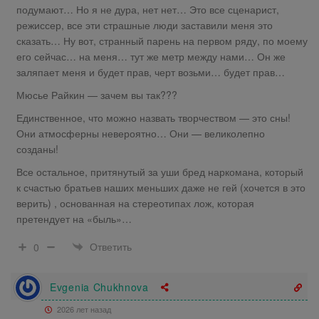
подумают… Но я не дура, нет нет… Это все сценарист,
режиссер, все эти страшные люди заставили меня это
сказать… Ну вот, странный парень на первом ряду, по моему
его сейчас… на меня… тут же метр между нами… Он же
заляпает меня и будет прав, черт возьми… будет прав…
Мюсье Райкин — зачем вы так???
Единственное, что можно назвать творчеством — это сны!
Они атмосферны невероятно… Они — великолепно
созданы!
Все остальное, притянутый за уши бред наркомана, который
к счастью братьев наших меньших даже не гей (хочется в это
верить) , основанная на стереотипах лож, которая
претендует на «быль»…
Ответить
0
Evgenia Chukhnova
2026 лет назад