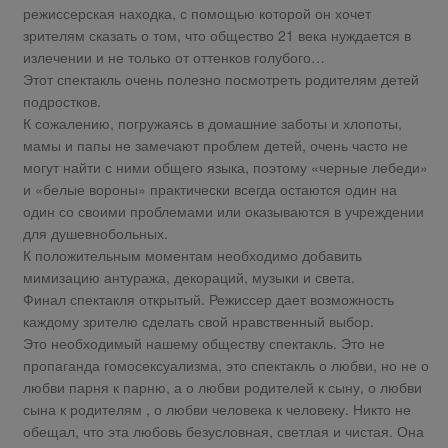
режиссерская находка, с помощью которой он хочет
зрителям сказать о том, что общество 21 века нуждается в
излечении и не только от оттенков голубого…
Этот спектакль очень полезно посмотреть родителям детей
подростков.
К сожалению, погружаясь в домашние заботы и хлопоты,
мамы и папы не замечают проблем детей, очень часто не
могут найти с ними общего языка, поэтому «черные лебеди»
и «белые вороны» практически всегда остаются один на
один со своими проблемами или оказываются в учреждении
для душевнобольных.
К положительным моментам необходимо добавить
мимизацию антуража, декораций, музыки и света.
Финал спектакля открытый. Режиссер дает возможность
каждому зрителю сделать свой нравственный выбор.
Это необходимый нашему обществу спектакль. Это не
пропаганда гомосексуализма, это спектакль о любви, но не о
любви парня к парню, а о любви родителей к сыну, о любви
сына к родителям , о любви человека к человеку. Никто не
обещал, что эта любовь безусловная, светлая и чистая. Она