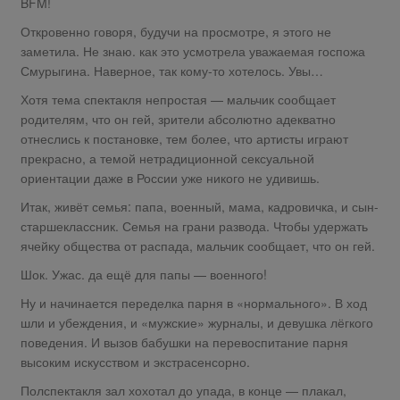
BFM!
Откровенно говоря, будучи на просмотре, я этого не
заметила. Не знаю. как это усмотрела уважаемая госпожа
Смурыгина. Наверное, так кому-то хотелось. Увы…
Хотя тема спектакля непростая — мальчик сообщает
родителям, что он гей, зрители абсолютно адекватно
отнеслись к постановке, тем более, что артисты играют
прекрасно, а темой нетрадиционной сексуальной
ориентации даже в России уже никого не удивишь.
Итак, живёт семья: папа, военный, мама, кадровичка, и сын-
старшеклассник. Семья на грани развода. Чтобы удержать
ячейку общества от распада, мальчик сообщает, что он гей.
Шок. Ужас. да ещё для папы — военного!
Ну и начинается переделка парня в «нормального». В ход
шли и убеждения, и «мужские» журналы, и девушка лёгкого
поведения. И вызов бабушки на перевоспитание парня
высоким искусством и экстрасенсорно.
Полспектакля зал хохотал до упада, в конце — плакал,