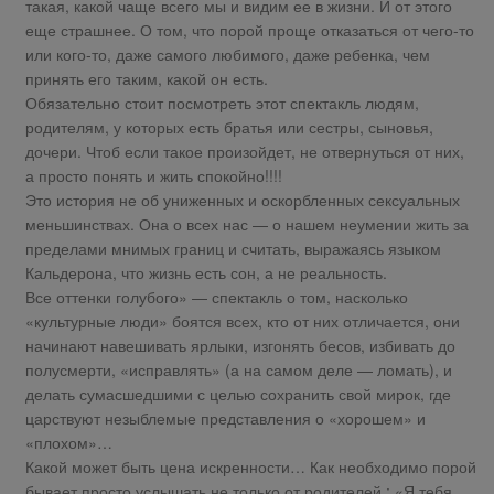
такая, какой чаще всего мы и видим ее в жизни. И от этого
еще страшнее. О том, что порой проще отказаться от чего-то
или кого-то, даже самого любимого, даже ребенка, чем
принять его таким, какой он есть.
Обязательно стоит посмотреть этот спектакль людям,
родителям, у которых есть братья или сестры, сыновья,
дочери. Чтоб если такое произойдет, не отвернуться от них,
а просто понять и жить спокойно!!!!
Это история не об униженных и оскорбленных сексуальных
меньшинствах. Она о всех нас — о нашем неумении жить за
пределами мнимых границ и считать, выражаясь языком
Кальдерона, что жизнь есть сон, а не реальность.
Все оттенки голубого» — спектакль о том, насколько
«культурные люди» боятся всех, кто от них отличается, они
начинают навешивать ярлыки, изгонять бесов, избивать до
полусмерти, «исправлять» (а на самом деле — ломать), и
делать сумасшедшими с целью сохранить свой мирок, где
царствуют незыблемые представления о «хорошем» и
«плохом»…
Какой может быть цена искренности… Как необходимо порой
бывает просто услышать не только от родителей : «Я тебя