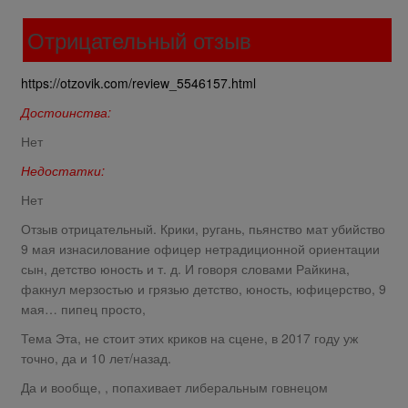
Отрицательный отзыв
https://otzovik.com/review_5546157.html
Достоинства:
Нет
Недостатки:
Нет
Отзыв отрицательный. Крики, ругань, пьянство мат убийство
9 мая изнасилование офицер нетрадиционной ориентации
сын, детство юность и т. д. И говоря словами Райкина,
факнул мерзостью и грязью детство, юность, юфицерство, 9
мая… пипец просто,
Тема Эта, не стоит этих криков на сцене, в 2017 году уж
точно, да и 10 лет/назад.
Да и вообще, , попахивает либеральным говнецом