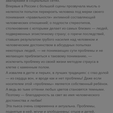
аватарками в социальных сетях.
Впервые в России с большой сцены прозвучала мысль о
нелепости попыток перекроить человека под мерки своего
понимания «правильности» интимной составляющей
человеческих отношений; о подлости стереотипов,
столкновение с которыми делает из самых близких — людей,
подверженных эгоистичному страху; о горечи последствий,
ставших результатом грубого насилия над человеком и
человеческим достоинством в абсурдных попытках
некоторых людей, — не понимающих сути проблемы и не
желающих приблизиться к таковому пониманию, —
исключить проблему из своей жизни методом страуса в
клетке с каменным полом.
А изваляв в дегте и перьях, в лучших традициях: с глаз долой
— из сердца вон, и вроде как и нет проблемы! Даже если
носителем этой «проблемы» является собственный ребёнок.
А ведь во тьме оттенки любых цветов становятся темными.
Поэтому — благодарность за свет во имя человеческого
достоинства и любви!
Эта пьеса очень современна и актуальна. Проблемы,
поднятые в ней, жгучи и злободневны: отцов и детей,