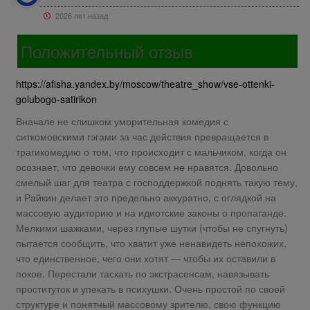
2026 лет назад
Положительный отзыв
https://afisha.yandex.by/moscow/theatre_show/vse-ottenki-
golubogo-satirikon
Вначале не слишком уморительная комедия с
ситкомовскими гэгами за час действия превращается в
трагикомедию о том, что происходит с мальчиком, когда он
осознает, что девочки ему совсем не нравятся. Довольно
смелый шаг для театра с господдержкой поднять такую тему,
и Райкин делает это предельно аккуратно, с оглядкой на
массовую аудиторию и на идиотские законы о пропаганде.
Мелкими шажками, через глупые шутки (чтобы не спугнуть)
пытается сообщить, что хватит уже ненавидеть непохожих,
что единственное, чего они хотят — чтобы их оставили в
покое. Перестали таскать по экстрасенсам, навязывать
проституток и упекать в психушки. Очень простой по своей
структуре и понятный массовому зрителю, свою функцию