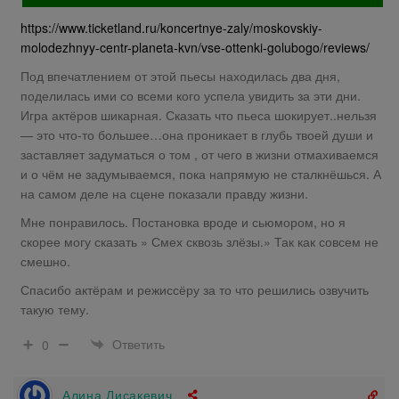
https://www.ticketland.ru/koncertnye-zaly/moskovskiy-
molodezhnyy-centr-planeta-kvn/vse-ottenki-golubogo/reviews/
Под впечатлением от этой пьесы находилась два дня,
поделилась ими со всеми кого успела увидить за эти дни.
Игра актёров шикарная. Сказать что пьеса шокирует..нельзя
— это что-то большее…она проникает в глубь твоей души и
заставляет задуматься о том , от чего в жизни отмахиваемся
и о чём не задумываемся, пока напрямую не сталкнёшься. А
на самом деле на сцене показали правду жизни.
Мне понравилось. Постановка вроде и сьюмором, но я
скорее могу сказать » Смех сквозь злёзы.» Так как совсем не
смешно.
Спасибо актёрам и режиссёру за то что решились озвучить
такую тему.
Ответить
0
Алина Лисакевич