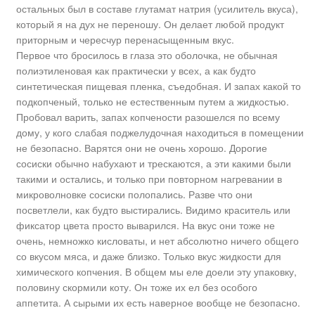
остальных был в составе глутамат натрия (усилитель вкуса),
который я на дух не переношу. Он делает любой продукт
приторным и чересчур перенасыщенным вкус.
Первое что бросилось в глаза это оболочка, не обычная
полиэтиленовая как практически у всех, а как будто
синтетическая пищевая пленка, съедобная. И запах какой то
подкопченый, только не естественным путем а жидкостью.
Пробовал варить, запах копчености разошелся по всему
дому, у кого слабая поджелудочная находиться в помещении
не безопасно. Варятся они не очень хорошо. Дорогие
сосиски обычно набухают и трескаются, а эти какими были
такими и остались, и только при повторном нагревании в
микроволновке сосиски полопались. Разве что они
посветлели, как будто выстирались. Видимо краситель или
фиксатор цвета просто выварился. На вкус они тоже не
очень, немножко кисловаты, и нет абсолютно ничего общего
со вкусом мяса, и даже близко. Только вкус жидкости для
химического копчения. В общем мы еле доели эту упаковку,
половину скормили коту. Он тоже их ел без особого
аппетита. А сырыми их есть наверное вообще не безопасно.