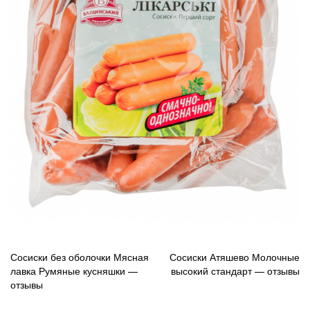
Навигация
Сосиски без оболочки Мясная
Сосиски Атяшево Молочные
лавка Румяные кусняшки —
высокий стандарт — отзывы
по
отзывы
записям