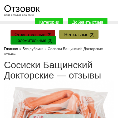
перейти
Отзовок
к
содержанию
Сайт отзывов обо всём
Категории
Добавить отзыв
Отрицательные (2)
Нетральные (2)
Положительные (2)
Главная
»
Без рубрики
» Сосиски Бащинский Докторские —
отзывы
Сосиски Бащинский
Докторские — отзывы