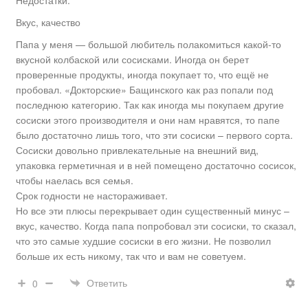
Вкус, качество
Папа у меня — большой любитель полакомиться какой-то
вкусной колбаской или сосисками. Иногда он берет
проверенные продукты, иногда покупает то, что ещё не
пробовал. «Докторские» Бащинского как раз попали под
последнюю категорию. Так как иногда мы покупаем другие
сосиски этого производителя и они нам нравятся, то папе
было достаточно лишь того, что эти сосиски – первого сорта.
Сосиски довольно привлекательные на внешний вид,
Добавить отзыв
упаковка герметичная и в ней помещено достаточно сосисок,
чтобы наелась вся семья.
Ваше имя (обязательно)
Срок годности не настораживает.
Но все эти плюсы перекрывает один существенный минус –
вкус, качество. Когда папа попробовал эти сосиски, то сказал,
Тема
что это самые худшие сосиски в его жизни. Не позволил
больше их есть никому, так что и вам не советуем.
Тип отзыва
Ответить
0
Сообщение