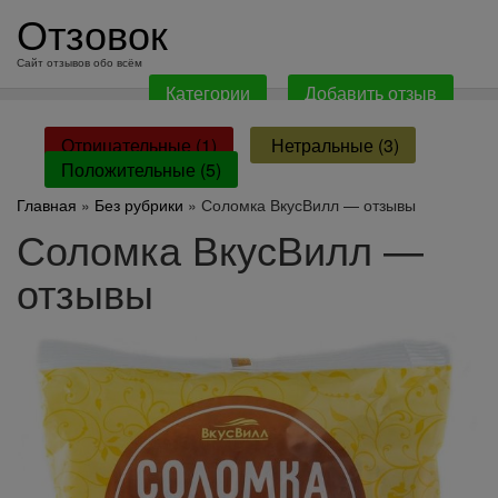
перейти
Отзовок
к
содержанию
Сайт отзывов обо всём
Категории
Добавить отзыв
Отрицательные (1)
Нетральные (3)
Положительные (5)
Главная
»
Без рубрики
» Соломка ВкусВилл — отзывы
Соломка ВкусВилл —
отзывы