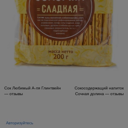
Навигация
Сок Любимый А-ля Глинтвейн
Сокосодержащий напиток
— отзывы
Сочная долина — отзывы
по
записям
Авторизуйтесь