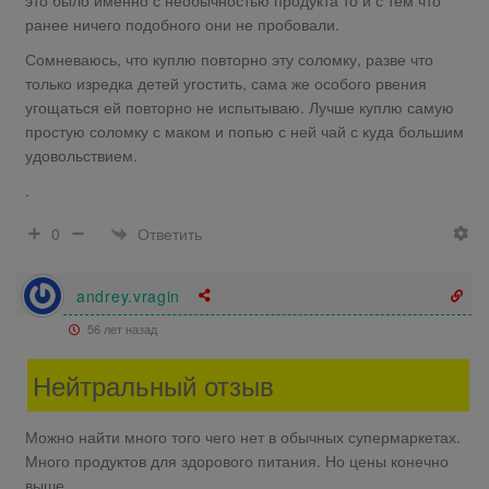
это было именно с необычностью продукта то и с тем что
ранее ничего подобного они не пробовали.
Сомневаюсь, что куплю повторно эту соломку, разве что
только изредка детей угостить, сама же особого рвения
угощаться ей повторно не испытываю. Лучше куплю самую
простую соломку с маком и попью с ней чай с куда большим
удовольствием.
.
Ответить
0
andrey.vragin
56 лет назад
Нейтральный отзыв
Можно найти много того чего нет в обычных супермаркетах.
Много продуктов для здорового питания. Но цены конечно
выше.