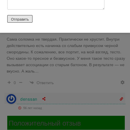
соломинкам поломаться, хотя они не тонкие и не такие уж
хрупкие. Украшена упаковка рисунком с детишками, видимо,
производитель намекает, что соломка настолько
натуральная, что ее можно давать даже малышам, не
опасаясь печальных последствий.
Сама соломка не твердая. Практически не хрустит. Внутри
действительно есть начинка со слабым привкусом черной
смородины. К сожалению, все портит, на мой взгляд, тесто.
Оно какое-то пресное и безвкусное. У меня такое тесто сразу
вызывает ассоциации со старым батоном. В результате — не
вкусно. А жаль…
Ответить
0
denssan
56 лет назад
Положительный отзыв