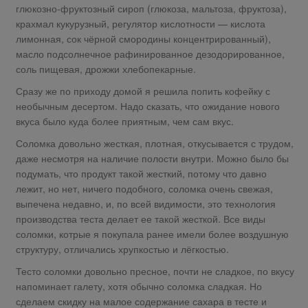
глюкозно-фруктозный сироп (глюкоза, мальтоза, фруктоза),
крахмал кукурузный, регулятор кислотности — кислота
лимонная, сок чёрной смородины концентрированный),
масло подсолнечное рафинированное дезодорированное,
соль пищевая, дрожжи хлебопекарные.
Сразу же по приходу домой я решила попить кофейку с
необычным десертом. Надо сказать, что ожидание нового
вкуса было куда более приятным, чем сам вкус.
Соломка довольно жесткая, плотная, откусывается с трудом,
даже несмотря на наличие полости внутри. Можно было бы
подумать, что продукт такой жесткий, потому что давно
лежит, но нет, ничего подобного, соломка очень свежая,
выпечена недавно, и, по всей видимости, это технология
производства теста делает ее такой жесткой. Все виды
соломки, котрые я покупала ранее имели более воздушную
структуру, отличались хрупкостью и лёгкостью.
Тесто соломки довольно пресное, почти не сладкое, по вкусу
напоминает галету, хотя обычно соломка сладкая. Но
сделаем скидку на малое содержание сахара в тесте и