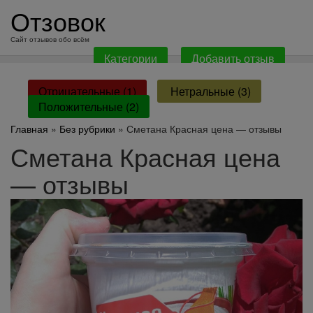
перейти
Отзовок
к
содержанию
Сайт отзывов обо всём
Категории
Добавить отзыв
Отрицательные (1)
Нетральные (3)
Положительные (2)
Главная
»
Без рубрики
» Сметана Красная цена — отзывы
Сметана Красная цена
— отзывы