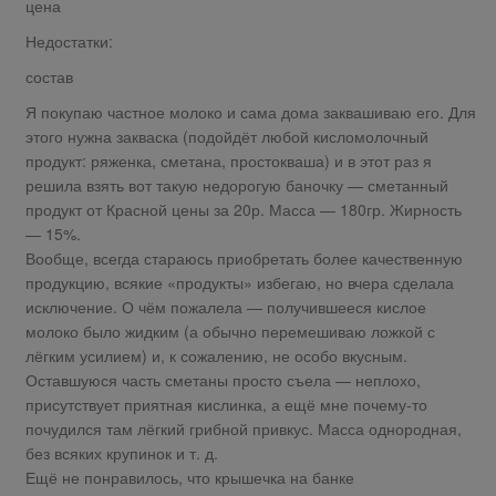
цена
Недостатки:
состав
Я покупаю частное молоко и сама дома заквашиваю его. Для
этого нужна закваска (подойдёт любой кисломолочный
продукт: ряженка, сметана, простокваша) и в этот раз я
решила взять вот такую недорогую баночку — сметанный
продукт от Красной цены за 20р. Масса — 180гр. Жирность
— 15%.
Вообще, всегда стараюсь приобретать более качественную
продукцию, всякие «продукты» избегаю, но вчера сделала
исключение. О чём пожалела — получившееся кислое
молоко было жидким (а обычно перемешиваю ложкой с
лёгким усилием) и, к сожалению, не особо вкусным.
Оставшуюся часть сметаны просто съела — неплохо,
присутствует приятная кислинка, а ещё мне почему-то
почудился там лёгкий грибной привкус. Масса однородная,
без всяких крупинок и т. д.
Ещё не понравилось, что крышечка на банке