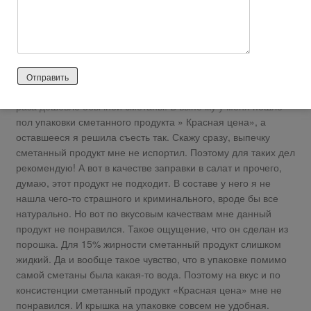
использую для заправки салатов, для соусов, с ней мы
кушаем пельмени. Я очень часто делаю выпечку и туда также
иногда требуется сметана.
Знакомая посоветовала приобрести сметанный продукт »
Красная цена» в магазине «Пятёрочка». Я приобрела
данный продукт. Стоимость упаковки 21 рубль. Считай в два
раза дешевле обычной сметаны. В выпечку у меня пошло
пол упаковки сметанного продукта » Красная цена», а
оставшееся я решила съесть так. Скажу сразу, выпечку
сметанный продукт мне не испортил. Поэтому для таких дел
рекомендую! А вот в качестве заправки в салат и прочего,
думаю, этот продукт не подходит. В составе у него я не
нашла чего-то страшного и криминального, вроде бы все
натурально. Но вот по вкусовым качествам мне данный
продукт не понравился. Такое ощущение, что он сделан из
порошка. Для 15% жирности сметанный продукт слишком
жидкий. Да и вообще такое чувство, что в упаковке помимо
самой сметаны была какая-то вода. Поэтому на вкус и по
консистенции сметанный продукт «Красная цена» мне не
понравился. И крышка на упаковке совсем не удобная.