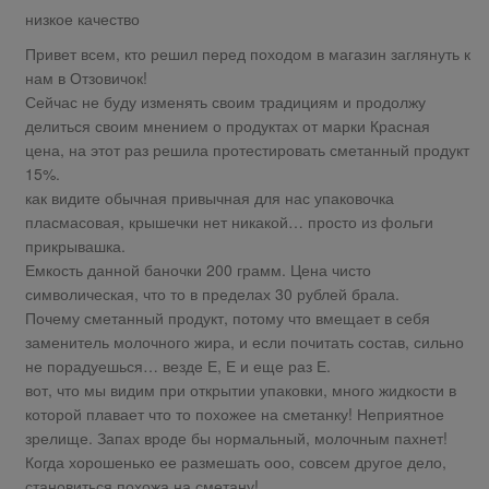
низкое качество
Привет всем, кто решил перед походом в магазин заглянуть к
нам в Отзовичок!
Сейчас не буду изменять своим традициям и продолжу
делиться своим мнением о продуктах от марки Красная
цена, на этот раз решила протестировать сметанный продукт
15%.
как видите обычная привычная для нас упаковочка
пласмасовая, крышечки нет никакой… просто из фольги
прикрывашка.
Емкость данной баночки 200 грамм. Цена чисто
символическая, что то в пределах 30 рублей брала.
Почему сметанный продукт, потому что вмещает в себя
заменитель молочного жира, и если почитать состав, сильно
не порадуешься… везде Е, Е и еще раз Е.
вот, что мы видим при открытии упаковки, много жидкости в
которой плавает что то похожее на сметанку! Неприятное
зрелище. Запах вроде бы нормальный, молочным пахнет!
Когда хорошенько ее размешать ооо, совсем другое дело,
становиться похожа на сметану!