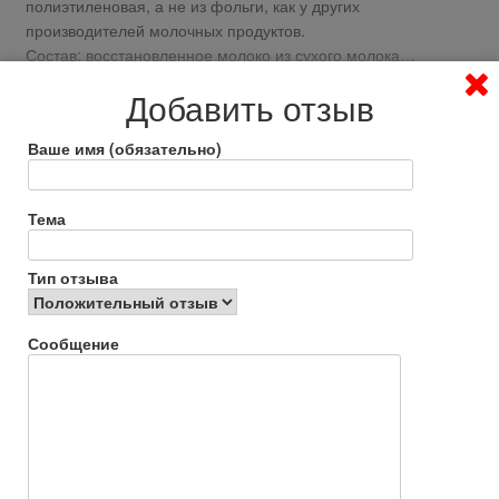
полиэтиленовая, а не из фольги, как у других
производителей молочных продуктов.
Состав: восстановленное молоко из сухого молока…
Я, всё же, лучше дождусь акции и куплю настоящую сметану,
Добавить отзыв
по цене чуть выше этой.
Ваше имя (обязательно)
Ответить
0
Irenka232
Тема
56 лет назад
Тип отзыва
Нейтральный отзыв
Сообщение
Достоинства:
Для выпечки подойдёт, цена
Недостатки:
Консистенция, вкус
Обычно я покупаю сметану «Простоквашино». Её я