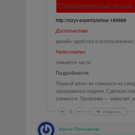
Отрицательный отзыв
http://otzyv.expert/plohoe-189888
Достоинства
дизайн; удобство в использовании;
Недостатки
ломается часто;
Подробности
Первый Iphon 4s сломался на сле
продержался неделю. Сделали пер
сломался. Проблема — зависает, 
0
Ответить
Ирина Присадкова