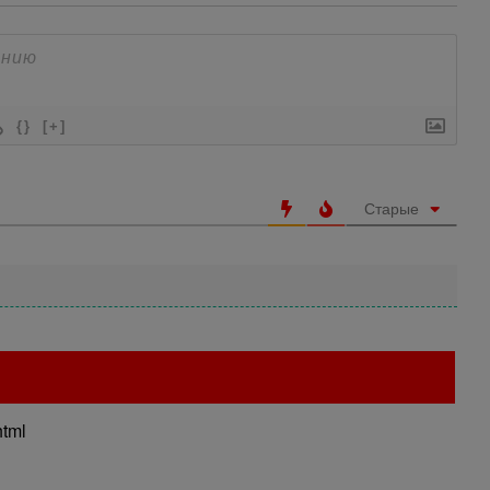
{}
[+]
Старые
html