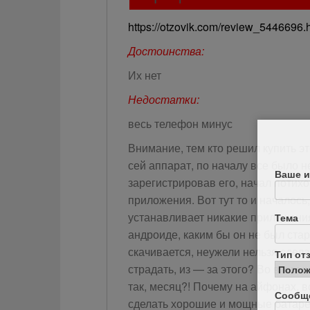
https://otzovik.com/review_5446696.
Достоинства:
Их нет
Недостатки:
весь телефон минус
Внимание, тем кто решил купить э
сей аппарат, по началу все было н
Ваше и
зарегистрировав его, начал потих
приложения. Вот тут то и началос
устанавливает никакие приложения
Тема
андроиде, каким бы он не был ста
скачивается, неужели нельзя сдел
Тип от
страдать, из — за этого? Во вторы
так, месяц?! Почему на айфонах, 
Сообщ
сделать хорошие и мощные батаре