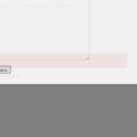
дроид. Не советую брать айфоны.
niy-153616