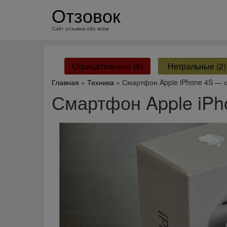
перейти
Отзовок
к
содержанию
Сайт отзывов обо всём
Отрицательные (6)
Нетральные (2)
Главная
»
Техника
» Смартфон Apple iPhone 4S — 
Смартфон Apple iPh