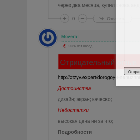
через два месяца, купил снова ан
0
Ответить
Moveral
2026 лет назад
Отрицательный отзыв
http://otzyv.expert/dorogoy-i-nenuzh
Достоинства
дизайн; экран; качесво;
Недостатки
высокая цена ни за что;
Подробности