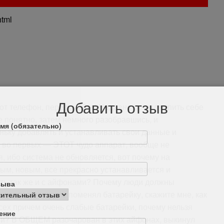
html
Добавить отзыв
тот телефон, передумайте! Недавно решил купить себе
е понятно, затем немного разобравшись, и
мя (обязательно)
оньку добавлять и устанавливать свои данные и
ь, во первых — ЭТОТ чудо аппарат, вообще не
, ибо система не обновляется, вот почему на
рым, новым, все прекрасно устанавливается и
ать так же и с айфонами? Почему люди должны
зыва
х, через месяц уже поменял батарейку, скажите мне, как
всех причем очень слабые батарейки, почему нельзя
ение
и? В ОБЩЕМ разочарован в этих айфонах, выкинул