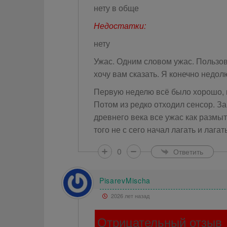
нету в обще
Недостатки:
нету
Ужас. Одним словом ужас. Пользов
хочу вам сказать. Я конечно недол
Первую неделю всё было хорошо, п
Потом из редко отходил сенсор. За
древнего века все ужас как размыто
того не с сего начал лагать и лага
0
Ответить
PisarevMischa
2026 лет назад
Отрицательный отзыв