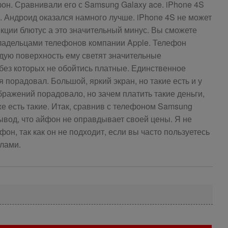
фон. Сравнивали его с Samsung Galaxy ace. iPhone 4S
. Андроид оказался намного лучше. iPhone 4S не может
ции блютус а это значительный минус. Вы сможете
ладельцами телефонов компании Apple. Телефон
дую поверхность ему светят значительные
без которых не обойтись платные. Единственное
я порадовал. Большой, яркий экран, но такие есть и у
ражений порадовало, но зачем платить такие деньги,
же есть такие. Итак, сравнив с телефоном Samsung
вывод, что айфон не оправдывает своей цены. Я не
он, так как он не подходит, если вы часто пользуетесь
лами.