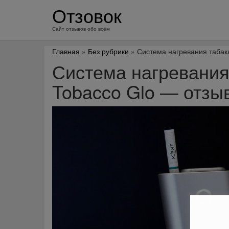
перейти
Отзовок
к
содержанию
Сайт отзывов обо всём
Главная
»
Без рубрики
» Система нагревания табака
Система нагревания 
Tobacco Glo — отзы