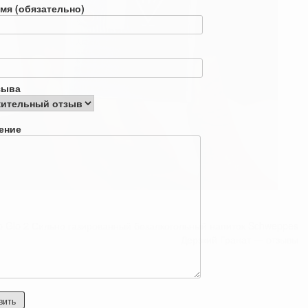
мя (обязательно)
зыва
ение
o Glo 2
Сильно газированный безалкогольный напиток Schweppes
Дерзкий Гранат — отзывы