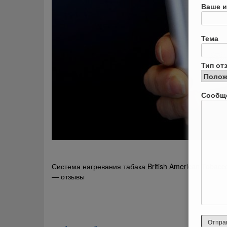
Ваше и
Тема
Тип от
Сообщ
Навигация
Система нагревания табака British American Tobacc
— отзывы
по
записям