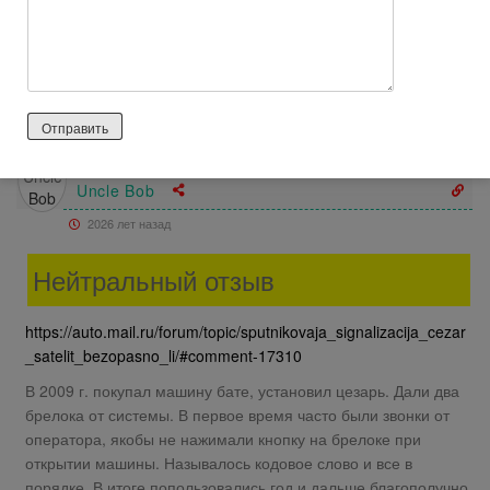
телефонистов, которые приедут через 20 минут, а не через
7, как они обещают, и просто вызовут полицию. То есть
время ожидания полиции увеличится на 20 минут.
Ответить
0
Uncle Bob
2026 лет назад
Нейтральный отзыв
https://auto.mail.ru/forum/topic/sputnikovaja_signalizacija_cezar
_satelit_bezopasno_li/#comment-17310
В 2009 г. покупал машину бате, установил цезарь. Дали два
брелока от системы. В первое время часто были звонки от
оператора, якобы не нажимали кнопку на брелоке при
открытии машины. Называлось кодовое слово и все в
порядке. В итоге попользовались год и дальше благополучно