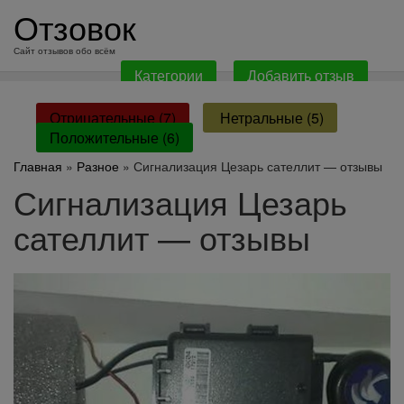
перейти
Отзовок
к
содержанию
Сайт отзывов обо всём
Категории
Добавить отзыв
Отрицательные (7)
Нетральные (5)
Положительные (6)
Главная
»
Разное
» Сигнализация Цезарь сателлит — отзывы
Сигнализация Цезарь
сателлит — отзывы