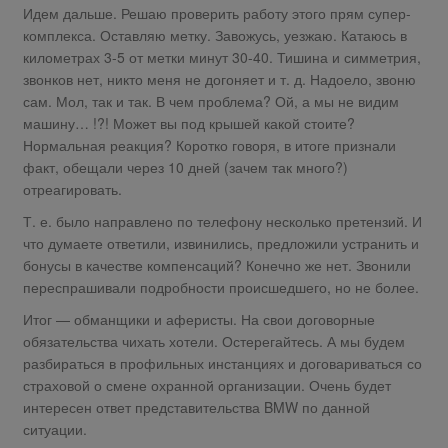
Идем дальше. Решаю проверить работу этого прям супер-
комплекса. Оставляю метку. Завожусь, уезжаю. Катаюсь в
километрах 3-5 от метки минут 30-40. Тишина и симметрия,
звонков нет, никто меня не догоняет и т. д. Надоело, звоню
сам. Мол, так и так. В чем проблема? Ой, а мы не видим
машину… !?! Может вы под крышей какой стоите?
Нормальная реакция? Коротко говоря, в итоге признали
факт, обещали через 10 дней (зачем так много?)
отреагировать.
Т. е. было направлено по телефону несколько претензий. И
что думаете ответили, извинились, предложили устранить и
бонусы в качестве компенсаций? Конечно же нет. Звонили
переспрашивали подробности происшедшего, но не более.
Итог — обманщики и аферисты. На свои договорные
обязательства чихать хотели. Остерегайтесь. А мы будем
разбираться в профильных инстанциях и договариваться со
страховой о смене охранной организации. Очень будет
интересен ответ представительства BMW по данной
ситуации.