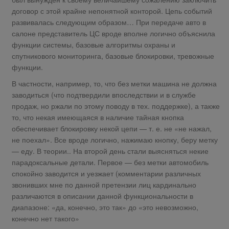
договор с этой крайне непонятной конторой. Цепь событий
развивалась следующим образом… При передаче авто в
салоне представитель ЦС вроде вполне логично объяснила
функции системы, базовые алгоритмы охраны и
спутникового мониторинга, базовые блокировки, тревожные
функции.
В частности, например, то, что без метки машина не должна
заводиться (что подтвердили впоследствии и в службе
продаж, но ржали по этому поводу в тех. поддержке), а также
то, что некая имеющаяся в наличие тайная кнопка
обеспечивает блокировку некой цепи — т. е. не «не нажал,
не поехал». Все вроде логично, нажимаю кнопку, беру метку
— еду. В теории.. На второй день стали выясняться некие
парадоксальные детали. Первое — без метки автомобиль
спокойно заводится и уезжает (комментарии различных
звонивших мне по данной претензии лиц кардинально
различаются в описании данной функциональности в
диапазоне: «да, конечно, это так» до «это невозможно,
конечно нет такого»