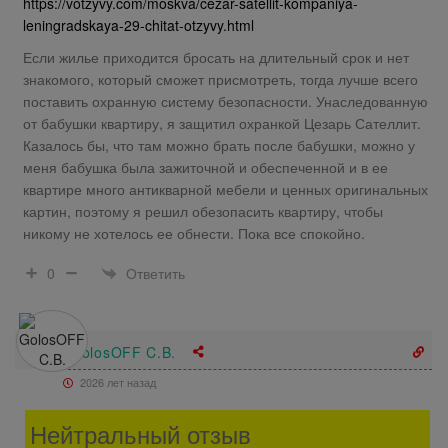
https://votzyvy.com/moskva/cezar-satellit-kompaniya-
leningradskaya-29-chitat-otzyvy.html
Если жилье приходится бросать на длительный срок и нет
знакомого, который сможет присмотреть, тогда лучше всего
поставить охранную систему безопасности. Унаследованную
от бабушки квартиру, я защитил охранкой Цезарь Сателлит.
Казалось бы, что там можно брать после бабушки, можно у
меня бабушка была зажиточной и обеспеченной и в ее
квартире много антикварной мебели и ценных оригинальных
картин, поэтому я решил обезопасить квартиру, чтобы
никому не хотелось ее обнести. Пока все спокойно.
Ответить
0
GolosOFF C.B.
2026 лет назад
Нейтральный отзыв