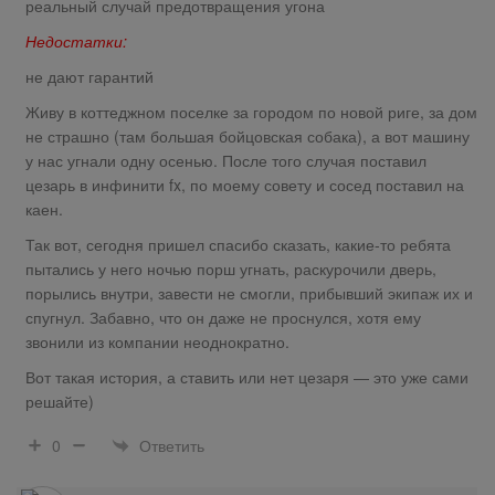
реальный случай предотвращения угона
Недостатки:
не дают гарантий
Живу в коттеджном поселке за городом по новой риге, за дом
не страшно (там большая бойцовская собака), а вот машину
у нас угнали одну осенью. После того случая поставил
цезарь в инфинити fx, по моему совету и сосед поставил на
каен.
Так вот, сегодня пришел спасибо сказать, какие-то ребята
пытались у него ночью порш угнать, раскурочили дверь,
порылись внутри, завести не смогли, прибывший экипаж их и
спугнул. Забавно, что он даже не проснулся, хотя ему
звонили из компании неоднократно.
Вот такая история, а ставить или нет цезаря — это уже сами
решайте)
Ответить
0