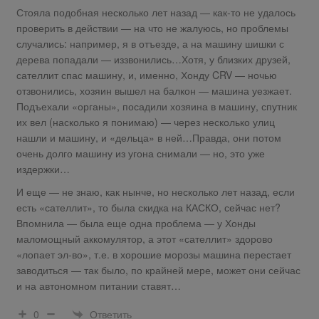
Стояла подобная несколько лет назад — как-то не удалось
проверить в действии — на что не жалуюсь, но проблемы
случались: например, я в отъезде, а на машину шишки с
дерева попадали — иззвонились…Хотя, у близких друзей,
сателлит спас машину, и, именно, Хонду CRV — ночью
отзвонились, хозяин вышел на балкон — машина уезжает.
Подъехали «органы», посадили хозяина в машину, спутник
их вел (насколько я понимаю) — через несколько улиц
нашли и машину, и «дельца» в ней…Правда, они потом
очень долго машину из угона снимали — но, это уже
издержки…
И еще — не знаю, как нынче, но несколько лет назад, если
есть «сателлит», то была скидка на КАСКО, сейчас нет?
Впомнила — была еще одна проблема — у Хонды
маломощный аккомулятор, а этот «сателлит» здорово
«лопает эл-во», т.е. в хорошие морозы машина перестает
заводиться — так было, по крайней мере, может они сейчас
и на автономном питании ставят…
Ответить
0