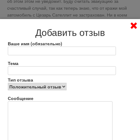
об этом этом не уведомит. Буду считать эвакуацию за
счастливый случай, так как теперь знаю, что от кражи мой
автомобиль с Цезарь Сателлит не застрахован. Ни в коем
случае не пользуйтесь данной охраной! Лучше застраховать
Добавить отзыв
свой авто по тоталу, так намного спокойнее, будет с кого
спрос держать.
Ваше имя (обязательно)
Ответить
0
Тема
Гость
2026 лет назад
Тип отзыва
Отрицательный отзыв
Сообщение
https://www.otzyvru.com/tsezar-satellit/review-370800
абсолютно бесполезная, даже вредная компания. При
заключении договора обещают всё, что требуется в вашей
ситуации, на деле абсолютно беспомощны. Минимум за 12
тыс.руб. вы получаете по сути кнопку для вызова