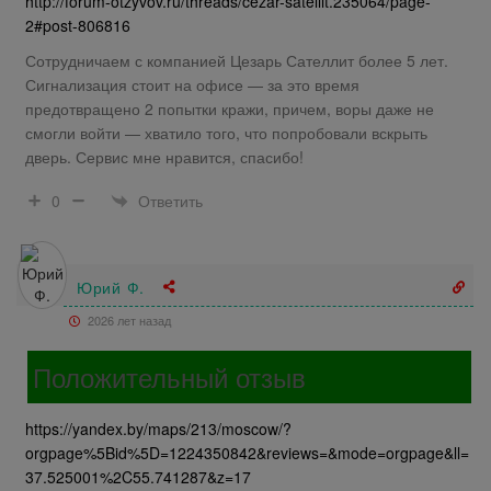
http://forum-otzyvov.ru/threads/cezar-satellit.235064/page-
2#post-806816
Сотрудничаем с компанией Цезарь Сателлит более 5 лет.
Сигнализация стоит на офисе — за это время
предотвращено 2 попытки кражи, причем, воры даже не
смогли войти — хватило того, что попробовали вскрыть
дверь. Сервис мне нравится, спасибо!
Ответить
0
Юрий Ф.
2026 лет назад
Положительный отзыв
https://yandex.by/maps/213/moscow/?
orgpage%5Bid%5D=1224350842&reviews=&mode=orgpage&ll=
37.525001%2C55.741287&z=17