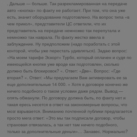
. Дальше — больше. Так разрекламированная на передаче
авто «кнопка» по факту не работает. При том, что она уже
есть, значит оборудование подготовлено. На вопрос типа «в
чем прикол», представители ЦС ответили, что их
представитель на передаче немножко так перепутала и
немножко так наврала. По факту жестко ввела в
заблуждение. Ну предположим (надо поработать с этой
конторой, чтобы уже перестать удивляться). Задаю вопрос:
«На моем тарифе Эскорт+ Турбо, который оплачен и судя по
имеющейся кнопке уже вроде как подготовлен, сколько
должно быть блокировок? «. Ответ: «Две». Вопрос: «Где
вторая? «. Ответ: «Мы предлагаем Вам активировать ее за
еще дополнительные 14 000. » Хотя в договоре конечно же
ничего подобного о таком условии даже рядом. Вывод —
опять обманули. По договору должна быть, по факту нет и
такая ересь несется в ответ на закономерные вопросы, что
мозг взрывается. Вниманию почтенной публики предлагается
просто мега ответ: «Это мы так подписали договор, чтобы
страховая отвязалась, а так нет там ничего подобного,
только за дополнительные деньги»… Занавес. Нормально?