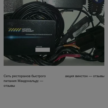
Навигация
Сеть ресторанов быстрого
акция винстон — отзывы
питания Макдональдс —
по
отзывы
записям