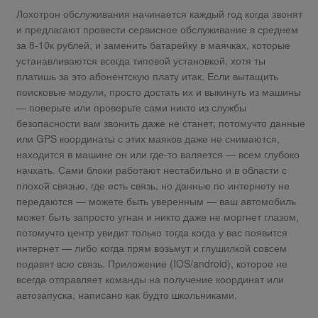
Лохотрон обслуживания начинается каждый год когда звонят
и предлагают провести сервисное обслуживание в среднем
за 8-10к рублей, и заменить батарейку в маячках, которые
устанавливаются всегда типовой установкой, хотя ты
платишь за это абонентскую плату итак. Если вытащить
поисковые модули, просто достать их и выкинуть из машины
— поверьте или проверьте сами никто из службы
безопасности вам звонить даже не станет, потомучто данные
или GPS координаты с этих маяков даже не снимаются,
находится в машине он или где-то валяется — всем глубоко
начхать. Сами блоки работают нестабильно и в области с
плохой связью, где есть связь, но данные по интернету не
передаются — можете быть уверенным — ваш автомобиль
может быть запросто угнан и никто даже не моргнет глазом,
потомучто центр увидит только тогда когда у вас появится
интернет — либо когда прям возьмут и глушилкой совсем
подавят всю связь. Приложение (IOS/android), которое не
всегда отправляет команды на получение координат или
автозапуска, написано как будто школьниками.