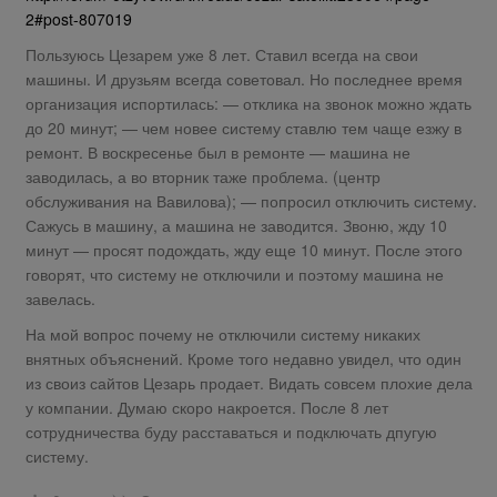
2#post-807019
Пользуюсь Цезарем уже 8 лет. Ставил всегда на свои
машины. И друзьям всегда советовал. Но последнее время
организация испортилась: — отклика на звонок можно ждать
до 20 минут; — чем новее систему ставлю тем чаще езжу в
ремонт. В воскресенье был в ремонте — машина не
заводилась, а во вторник таже проблема. (центр
обслуживания на Вавилова); — попросил отключить систему.
Сажусь в машину, а машина не заводится. Звоню, жду 10
минут — просят подождать, жду еще 10 минут. После этого
говорят, что систему не отключили и поэтому машина не
завелась.
На мой вопрос почему не отключили систему никаких
внятных объяснений. Кроме того недавно увидел, что один
из своиз сайтов Цезарь продает. Видать совсем плохие дела
у компании. Думаю скоро накроется. После 8 лет
сотрудничества буду расставаться и подключать дпугую
систему.