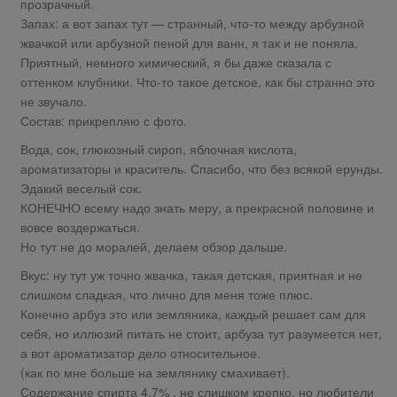
прозрачный.
Запах: а вот запах тут — странный, что-то между арбузной
жвачкой или арбузной пеной для ванн, я так и не поняла.
Приятный, немного химический, я бы даже сказала с
оттенком клубники. Что-то такое детское, как бы странно это
не звучало.
Состав: прикрепляю с фото.
Вода, сок, глюкозный сироп, яблочная кислота,
ароматизаторы и краситель. Спасибо, что без всякой ерунды.
Эдакий веселый сок.
КОНЕЧНО всему надо знать меру, а прекрасной половине и
вовсе воздержаться.
Но тут не до моралей, делаем обзор дальше.
Вкус: ну тут уж точно жвачка, такая детская, приятная и не
слишком сладкая, что лично для меня тоже плюс.
Конечно арбуз это или земляника, каждый решает сам для
себя, но иллюзий питать не стоит, арбуза тут разумеется нет,
а вот ароматизатор дело относительное.
(как по мне больше на землянику смахивает).
Содержание спирта 4,7% , не слишком крепко, но любители