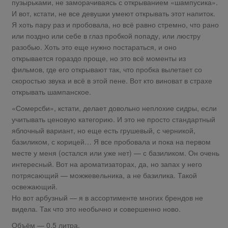
пузырьками, не заморачиваясь с открыванием «шампусика».
И вот, кстати, не все девушки умеют открывать этот напиток.
Я хоть пару раз и пробовала, но всё равно стремно, что рано
или поздно или себе в глаз пробкой попаду, или люстру
разобью. Хоть это еще нужно постараться, и оно
открывается гораздо проще, но это всё моменты из
фильмов, где его открывают так, что пробка вылетает со
скоростью звука и всё в этой пене. Вот кто виноват в страхе
открывать шампанское.
«Сомерсби», кстати, делает довольно неплохие сидры, если
учитывать ценовую категорию. И это не просто стандартный
яблочный вариант, но еще есть грушевый, с черникой,
базиликом, с корицей… Я все пробовала и пока на первом
месте у меня (остался или уже нет) — с базиликом. Он очень
интересный. Вот на ароматизаторах, да, но запах у него
потрясающий — можжевельника, а не базилика. Такой
освежающий.
Но вот арбузный — я в ассортименте многих брендов не
видела. Так что это необычно и совершенно ново.
Объём — 0,5 литра.