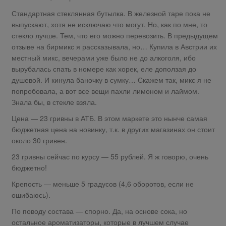
Стандартная стеклянная бутылка. В железной таре пока не
выпускают, хотя не исключаю что могут. Но, как по мне, то
стекло лучше. Тем, что его можно перевозить. В предыдущем
отзыве на бирмикс я рассказывала, но… Купила в Австрии их
местный микс, вечерами уже было не до алкоголя, ибо
вырубалась спать в номере как хорек, еле доползая до
душевой. И кинула баночку в сумку… Скажем так, микс я не
попробовала, а вот все вещи пахли лимоном и лаймом.
Знала бы, в стекле взяла.
Цена — 23 гривны в АТБ. В этом маркете это нынче самая
бюджетная цена на новинку, т.к. в других магазинах он стоит
около 30 гривен.
23 гривны сейчас по курсу — 55 рублей. Я ж говорю, очень
бюджетно!
Крепость — меньше 5 градусов (4,6 оборотов, если не
ошибаюсь).
По поводу состава — спорно. Да, на основе сока, но
остальное ароматизаторы, которые в лучшем случае