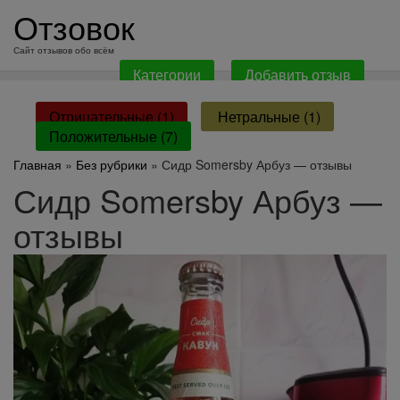
перейти
Отзовок
к
содержанию
Сайт отзывов обо всём
Категории
Добавить отзыв
Отрицательные (1)
Нетральные (1)
Положительные (7)
Главная
»
Без рубрики
» Сидр Somersby Арбуз — отзывы
Сидр Somersby Арбуз —
отзывы