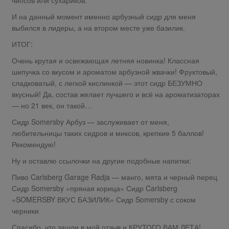
И на данный момент именно арбузный сидр для меня
выбился в лидеры, а на втором месте уже базилик.
ИТОГ:
Очень крутая и освежающая летняя новинка! Классная
шипучка со вкусом и ароматом арбузной жвачки! Фруктовый,
сладковатый, с легкой кислинкой — этот сидр БЕЗУМНО
вкусный! Да, состав желает лучшего и всё на ароматизаторах
— но 21 век, он такой…
Сидр Somersby Арбуз — заслуживает от меня,
любительницы таких сидров и миксов, крепкие 5 баллов!
Рекомендую!
Ну и оставлю ссылочки на другие подобные напитки:
Пиво Carlsberg Garage Radja — манго, мята и черный перец
Сидр Somersby «пряная корица» Сидр Carlsberg
«SOMERSBY ВКУС БАЗИЛИК» Сидр Somersby с соком
черники
Спасибо, что зашли в мой отзыв и КРУТОГО ВАМ ЛЕТА!