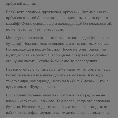
арбузной жвачки.
ВКУС тоже сладкий, фруктовый, арбузный! Вот именно как
арбузная жвачка! А если пить охлажденным, то это просто
кааайф! Очень освежающе и охлаждающе! Он сладковатый,
но не чересчур, нет приторности.
Моя «доза» на вечер — это стакан такого сидра (половина
бутылки). Немного можно опьянеть и от такого количества.
Но приходишь в норму быстро. После него не тошнит, не
мутит, голова не болит. Я вообще не представляю сколько
его нужно выпить, чтобы были какие-то последствия.
Пьется очень легко. Бывают такие напитки, которые тянешь
бокал за вечер и всё никак допить не можешь. А поводу
такого сидра, как однажды шутили в «Лиге Смеха» — как в
сухую землю Шучу, конечно.
В слабоалкогольных напитках, которые пьют редко — не
вижу ничего криминального. Тем более, когда это половина
бутылки. Не совсем диетично, но главное — не заедать это
всё типичным фастфудом и всякими неполезностями типа
чипсов или сухариков.