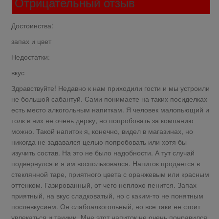
Отрицательный отзыв
Достоинства:
запах и цвет
Недостатки:
вкус
Здравствуйте! Недавно к нам приходили гости и мы устроили
не большой сабантуй. Сами понимаете на таких посиделках
есть место алкогольным напиткам. Я человек малопьющий и
толк в них не очень держу, но попробовать за компанию
можно. Такой напиток я, конечно, видел в магазинах, но
никогда не задавался целью попробовать или хотя бы
изучить состав. На это не было надобности. А тут случай
подвернулся и я им воспользовался. Напиток продается в
стеклянной таре, приятного цвета с оранжевым или красным
оттенком. Газированный, от чего неплохо пенится. Запах
приятный, на вкус сладковатый, но с каким-то не понятным
послевкусием. Он слабоалкогольный, но все таки не стоит
увлекаться и такими. Мне этот напиток не очень понравился