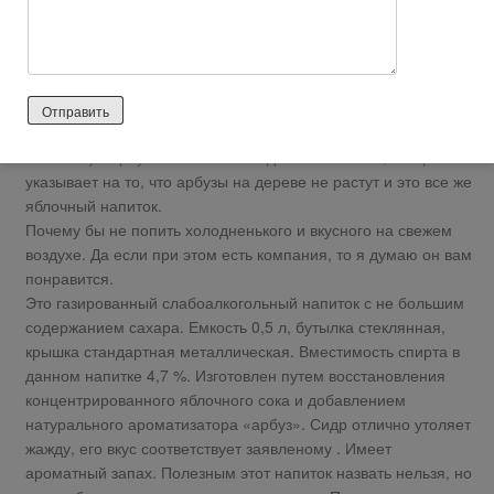
не искала
Подобные напитки я употребляю исключительно в летнее
время. По этому, когда в начале сезона замечаю что то
новое от наших производителей обязательно куплю, чтобы
попробовать. Вчерашним моим выбором стал Сидр
Somersby «Арбуз». Веселенький дизайн этикетки, который
указывает на то, что арбузы на дереве не растут и это все же
яблочный напиток.
Почему бы не попить холодненького и вкусного на свежем
воздухе. Да если при этом есть компания, то я думаю он вам
понравится.
Это газированный слабоалкогольный напиток с не большим
содержанием сахара. Емкость 0,5 л, бутылка стеклянная,
крышка стандартная металлическая. Вместимость спирта в
данном напитке 4,7 %. Изготовлен путем восстановления
концентрированного яблочного сока и добавлением
натурального ароматизатора «арбуз». Сидр отлично утоляет
жажду, его вкус соответствует заявленому . Имеет
ароматный запах. Полезным этот напиток назвать нельзя, но