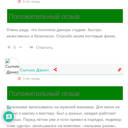
3 лет назад
Положительный отзыв
Очень рада, что посетила данную студию: быстро,
качественно и безопасно. Спасибо моим ногтевым феям.
Ответить
0
Сытник Данил
3 лет назад
Положительный отзыв
В пальчики записываюсь на мужской маникюр. Для меня не
94
важно к какому к мастеру. Был у разных, каждая работает
хорошо. Перед летом уже и ноги привел в порядок, педикюр
тоже сделал, записывался на комплекс «пальчики разом».