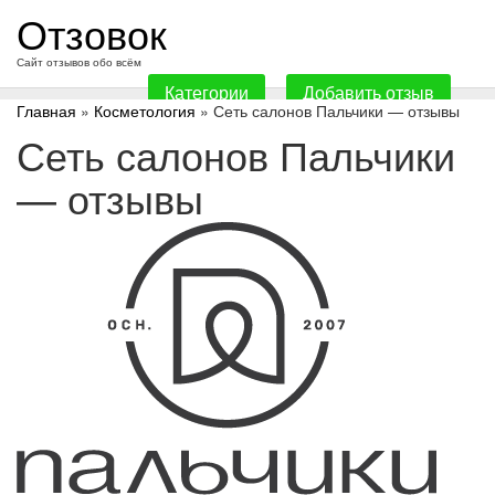
перейти
Отзовок
к
содержанию
Сайт отзывов обо всём
Категории
Добавить отзыв
Главная
»
Косметология
» Сеть салонов Пальчики — отзывы
Сеть салонов Пальчики
— отзывы