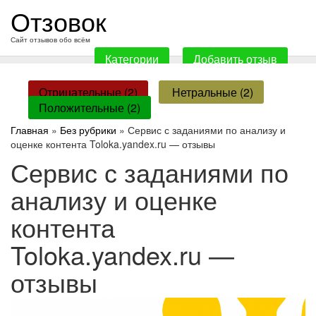
перейти
Отзовок
к
содержанию
Сайт отзывов обо всём
Категории
Добавить отзыв
Отрицательные (2)
Нетральные (2)
Положительные (2)
Главная
»
Без рубрики
» Сервис с заданиями по анализу и
оценке контента Toloka.yandex.ru — отзывы
Сервис с заданиями по
анализу и оценке
контента
Toloka.yandex.ru —
отзывы