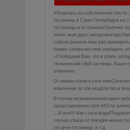
Убедилась на собственном опыте ,
гостиницу в Санкт Петербурге на 
гостиницы и от букинга.Получив по
точно зная дату заезда-выезда.На
собран,решила еще раз проверить э
букинг соизволил мне сообщить ,чт
«Сообщаем Вам, что в отеле, кот
технический сбой системы. Ваше 
отменено.
От имени отеля и сети InterContin
извинения за эти неудобства и бл
В случае возникновения каких-либ
представителям сети IHG по элект
…И все!!!! Как с гуся вода!Подума
случае отказа от поездки можно п
по цене гостиницу .и т.д