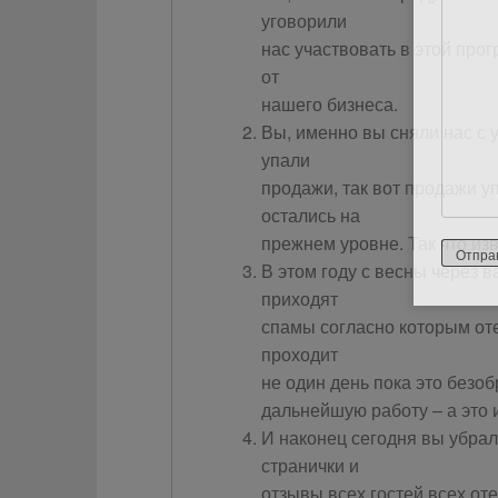
уговорили
нас участвовать в этой про
от
нашего бизнеса.
Вы, именно вы сняли нас с у
упали
продажи, так вот продажи уп
остались на
прежнем уровне. Так что из
В этом году с весны через
приходят
спамы согласно которым оте
проходит
не один день пока это безоб
дальнейшую работу – а это 
И наконец сегодня вы убра
странички и
отзывы всех гостей всех от