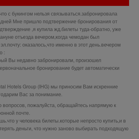
что с букингом нельзя связываться.забронировала
7 дней Мне пришло подтвержение бронирования от
дтверждение ,я купила жд.билеты туда-обратно, уже
кануне отъезда вечером,когда чемодан был
л.почту: оказалось,что именно в этот день.вечером
о :
орый Вы недавно забронировали, произошел
первоначальное бронирование будет автоматически
ental Hotels Group (IHG) мы приносим Вам искренние
агодарим Вас за понимание.
о вопросов, пожалуйста, обращайтесь напрямую к
ронной почте.
ешь.что у человека билеты.которые непросто купить,и в
отерять деньги, что нужно заново выбирать подходящую