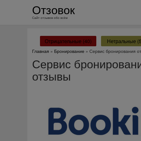
перейти
Отзовок
к
содержанию
Сайт отзывов обо всём
Отрицательные (40)
Нетральные (5
Главная
»
Бронирование
» Сервис бронирования о
Сервис бронировани
отзывы