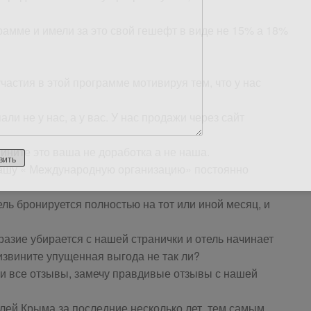
грамме и имели за это свой гешефт в виде не 15% а 18%
частия в этой программе мотивируя тем, что у нас
али не у нас, а у вас. У нас продажи через сайт
вините это ваша не доработка а не наша.
 вашу « Международную организацию» постоянно
ль бронируется полностью на тот или иной месяц, и
разие убирается с нашей странички и отель начинает
извините упущенная выгода не так ли?
ли все отзывы, замечу правдивые отзывы с нашей
елей Крыма за последние несколько лет, тем самым