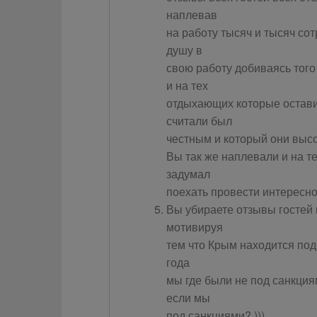
наплевав
на работу тысяч и тысяч со
душу в
свою работу добиваясь того
и на тех
отдыхающих которые оставил
считали был
честным и который они выс
Вы так же наплевали и на т
задумал
поехать провести интересн
Вы убираете отзывы гостей и
мотивируя
тем что Крым находится под
года
мы где были не под санкциям
если мы
под санкциями? )))