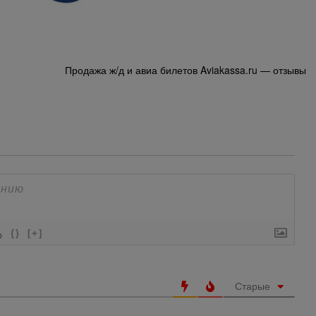
Продажа ж/д и авиа билетов Aviakassa.ru — отзывы
{}
[+]
Старые