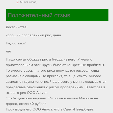
56 лет назад
Положительный отзыв
Достоинства:
хороший пропаренный рис, цена
Недостатки:
нет
Наша семья обожает рис и блюда из него. У меня с
приготовлением этой крупы бывают конкретные проблемы.
То вместо рассыпчатого риса получается рисовая каша-
размазня с овощами, то пригорит, то еще что-то. Многое
зависит от крупы конечно. Чаще всего у меня складываются
прекрасные отношения с рисом пропаренным. В этот раз я
готовлю рис ООО Август.
Это бюджетный вариант. Стоит он в нашем Магните не
дорого, около 40 рублей.
Производит его ООО Август, что в Санкт-Петербурге.