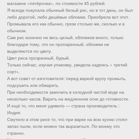
магазине «пятёрочка», по стоимости 45 рублей.
Я всегда покупала обычный белый рис, но в тот день, он был
либо дорогой, либо дешёвые обломки. Приобрела вот этот.
Промывала его как обычно, грязи столько же, сколько и в
обычном.
Сам рис конечно не весь целый, обломков много, только
благодаря тому, что он пропаренный, обломки не
выделяются по цвету.
Цвет риса прозрачный, бурый.
Только сейчас, изучая упаковку, увидела надпись » третий
сорт».
А вот совет от изготовителя: перед варкой крупу промыть,
подсушить или обжарить.
При необходимости замочить в холодной чистой воде на
несколько часов. Варить на медленном огне до готовности.
И ещё то, что меня удивило — страна производитель :
Индия.
Смутило в этом рисе то, что при варке на всю кухню стоял
запах пыли, если можно так выразиться. По-моему это
странно.