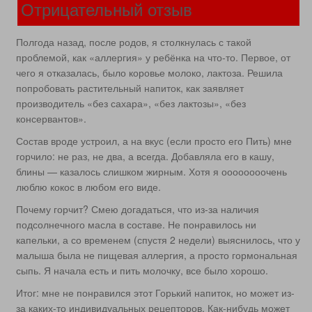
Отрицательный отзыв
Полгода назад, после родов, я столкнулась с такой
проблемой, как «аллергия» у ребёнка на что-то. Первое, от
чего я отказалась, было коровье молоко, лактоза. Решила
попробовать растительный напиток, как заявляет
производитель «без сахара», «без лактозы», «без
консервантов».
Состав вроде устроил, а на вкус (если просто его Пить) мне
горчило: не раз, не два, а всегда. Добавляла его в кашу,
блины — казалось слишком жирным. Хотя я оооооооочень
люблю кокос в любом его виде.
Почему горчит? Смею догадаться, что из-за наличия
подсолнечного масла в составе. Не понравилось ни
капельки, а со временем (спустя 2 недели) выяснилось, что у
малыша была не пищевая аллергия, а просто гормональная
сыпь. Я начала есть и пить молочку, все было хорошо.
Итог: мне не понравился этот Горький напиток, но может из-
за каких-то индивидуальных рецепторов. Как-нибудь может