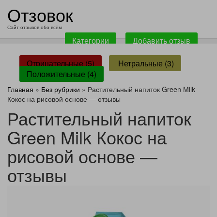
перейти
Отзовок
к
содержанию
Сайт отзывов обо всём
Категории
Добавить отзыв
Отрицательные (5)
Нетральные (3)
Положительные (4)
Главная
»
Без рубрики
» Растительный напиток Green Milk
Кокос на рисовой основе — отзывы
Растительный напиток
Green Milk Кокос на
рисовой основе —
отзывы