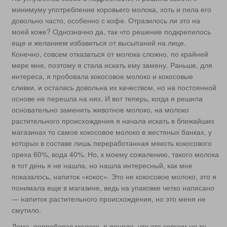
минимуму употребление коровьего молока, хоть и пила его
довольно часто, особенно с кофе. Отразилось ли это на
моей коже? Однозначно да, так что решение подкрепилось
еще и желанием избавиться от высыпаний на лице.
Конечно, совсем отказаться от молока сложно, по крайней
мере мне, поэтому я стала искать ему замену. Раньше, для
интереса, я пробовала кокосовое молоко и кокосовые
сливки, и осталась довольна их качеством, но на постоянной
основе не перешла на них. И вот теперь, когда я решила
основательно заменить животное молоко, на молоко
растительного происхождения я начала искать в ближайших
магазинах то самое кокосовое молоко в жестяных банках, у
которых в составе лишь переработанная мякоть кокосового
ореха 60%, вода 40%. Но, к моему сожалению, такого молока
в тот день я не нашла, но нашла интересный, как мне
показалось, напиток «кокос». Это не кокосовое молоко, это я
понимала еще в магазине, ведь на упаковке четко написано
— напиток растительного происхождения, но это меня не
смутило.
Дома, попробовав молоко, я поняла, что это совсем не то,