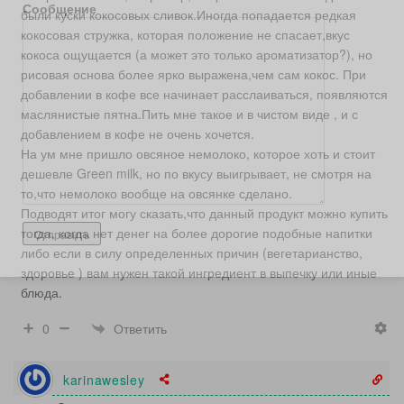
Сообщение
были куски кокосовых сливок.Иногда попадается редкая
кокосовая стружка, которая положение не спасает,вкус
кокоса ощущается (а может это только ароматизатор?), но
рисовая основа более ярко выражена,чем сам кокос. При
добавлении в кофе все начинает расслаиваться, появляются
маслянистые пятна.Пить мне такое и в чистом виде , и с
добавлением в кофе не очень хочется.
На ум мне пришло овсяное немолоко, которое хоть и стоит
дешевле Green milk, но по вкусу выигрывает, не смотря на
то,что немолоко вообще на овсянке сделано.
Подводят итог могу сказать,что данный продукт можно купить
тогда, когда нет денег на более дорогие подобные напитки
либо если в силу определенных причин (вегетарианство,
здоровье ) вам нужен такой ингредиент в выпечку или иные
блюда.
Ответить
0
karinawesley