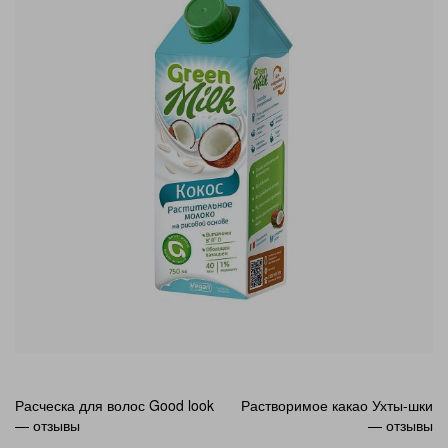
Навигация
Расческа для волос Good look
Растворимое какао Ухты-шки
— отзывы
— отзывы
по