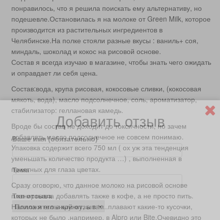
понравилось, что я решила поискать ему альтернативу, но
подешевле.Остановилась я на молоке от Green Milk, которое
производится из растительных ингредиентов в
Челябинске.На полке стояли разные вкусы : ваниль+ соя,
миндаль, шоколад и кокос на рисовой основе.
Состав я всегда изучаю в магазине, чтобы знать чего ожидать
и оправдает ли себя цена.
Состав:вода, крупа рисовая, кокосовые сливки, (кокосовая
мякоть, вода), масло подсолнечное, соль, ароматизатор,
стабилизатор: геллановая камедь.
Добавить отзыв
Вроде бы состав не доходит до токсичности, но зачем
добавлять масло подсолнечное не совсем понимаю.
Ваше имя (обязательно)
Упаковка содержит всего 750 мл ( ох уж эта тенденция
уменьшать количество продукта …) , выполненная в
приятных для глаза цветах.
Тема
Сразу оговорю, что данное молоко на рисовой основе
планировала добавлять также в кофе, а не просто пить.
Тип отзыва
Налила я его в кружку, а там..плавают какие-то кусочки,
которых не было ,например, в Alpro или Bite.Очевидно это