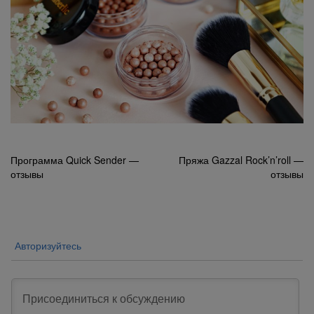
Навигация
Программа Quick Sender —
Пряжа Gazzal Rock’n’roll —
отзывы
отзывы
по
записям
Авторизуйтесь