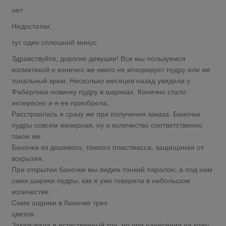
нет
Недостатки:
тут один сплошной минус
Здравствуйте, дорогие девушки! Все мы пользуемся
косметикой и конечно же никто не игнорирует пудру или же
тональный крем. Несколько месяцев назад увидела у
Фаберлика новинку пудру в шариках. Конечно стало
интересно и я ее приобрела.
Расстроилась я сразу же при получения заказа. Баночка
пудры совсем мизерная, ну и количество соответственно
такое же.
Баночка из дешевого, тонкого пластмасса, защищеная от
вскрытия.
При открытии баночки мы видим тонкий паралон, а под ним
сами шарики пудры, как я уже говорила в небольшом
количестве.
Сами шарики в баночке трех
цветов
Заказывала я естественный тон, но при нанесении на кожу