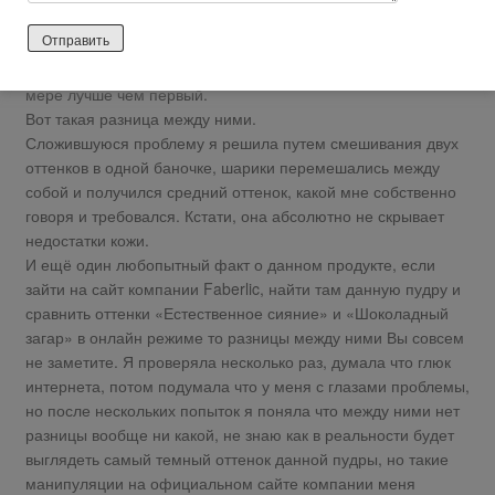
заказала ещё один оттенок данной пудры «Жемчужная
россыпь». К моему большому удивлению именно этот
оттенок пудры подошел очень даже не плохо, по крайней
мере лучше чем первый.
Вот такая разница между ними.
Сложившуюся проблему я решила путем смешивания двух
оттенков в одной баночке, шарики перемешались между
собой и получился средний оттенок, какой мне собственно
говоря и требовался. Кстати, она абсолютно не скрывает
недостатки кожи.
И ещё один любопытный факт о данном продукте, если
зайти на сайт компании Faberlic, найти там данную пудру и
сравнить оттенки «Естественное сияние» и «Шоколадный
загар» в онлайн режиме то разницы между ними Вы совсем
не заметите. Я проверяла несколько раз, думала что глюк
интернета, потом подумала что у меня с глазами проблемы,
но после нескольких попыток я поняла что между ними нет
разницы вообще ни какой, не знаю как в реальности будет
выглядеть самый темный оттенок данной пудры, но такие
манипуляции на официальном сайте компании меня