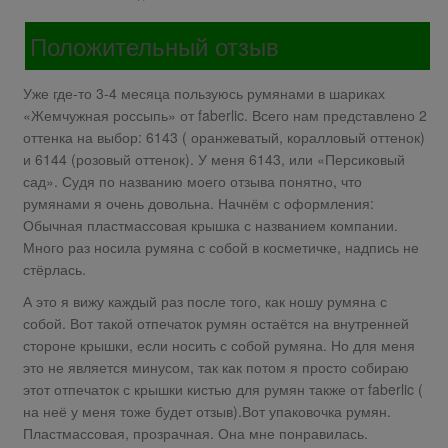
Положительный отзыв
Уже где-то 3-4 месяца пользуюсь румянами в шариках
«Жемчужная россыпь» от faberlic. Всего нам представлено 2
оттенка на выбор: 6143 ( оранжеватый, коралловый оттенок)
и 6144 (розовый оттенок). У меня 6143, или «Персиковый
сад». Судя по названию моего отзыва понятно, что
румянами я очень довольна. Начнём с оформления:
Обычная пластмассовая крышка с названием компании.
Много раз носила румяна с собой в косметичке, надпись не
стёрлась.
А это я вижу каждый раз после того, как ношу румяна с
собой. Вот такой отпечаток румян остаётся на внутренней
стороне крышки, если носить с собой румяна. Но для меня
это не является минусом, так как потом я просто собираю
этот отпечаток с крышки кистью для румян также от faberlic (
на неё у меня тоже будет отзыв).Вот упаковочка румян.
Пластмассовая, прозрачная. Она мне понравилась.