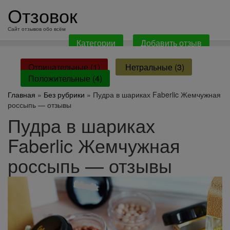
перейти
Отзовок
к
содержанию
Сайт отзывов обо всём
Категории
Добавить отзыв
Отрицательные (1)
Нетральные (3)
Положительные (4)
Главная
»
Без рубрики
» Пудра в шариках Faberlic Жемчужная
россыпь — отзывы
Пудра в шариках
Faberlic Жемчужная
россыпь — отзывы