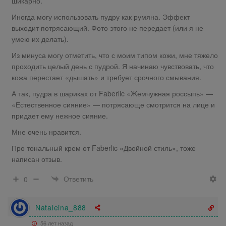
шикарно.
Иногда могу использовать пудру как румяна. Эффект
выходит потрясающий. Фото этого не передает (или я не
умею их делать).
Из минуса могу отметить, что с моим типом кожи, мне тяжело
проходить целый день с пудрой. Я начинаю чувствовать, что
кожа перестает «дышать» и требует срочного смывания.
А так, пудра в шариках от Faberlic «Жемчужная россыпь» —
«Естественное сияние» — потрясающе смотрится на лице и
придает ему нежное сияние.
Мне очень нравится.
Про тональный крем от Faberlic «Двойной стиль», тоже
написан отзыв.
Ответить
0
Nataleina_888
56 лет назад