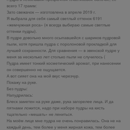
всего 17 грамм:
Зато свежачок — изготовлена в апреле 2019 г.
Я выбрала для себя самый светлый оттенок 6191
«жемчужная роса» (я всегда выбираю самые светлые
оттенки пудры).
В пудре довольно много осыпавшейся с шариков пудровой
пыли, хотя пришла пудра с поролоновой прокладкой для
лучшей сохранности. Для сравнения — в эвенской пудре у
меня за несколько лет столько пыли не случилось (
Пудра имеет тонкий косметический аромат, при нанесении
он совершенно не ощущается.
А вот сияет она на мой вкус черезчур.
Покажу на руке.
Без пудры:
Напудрилась:
Блеск заметен на руке даже, рука загорелее лица. И да
пятнами ложится, надо при наборе пудры на кисть
тщательно «мешать» не лениться.
На моём лице мне пудра не очень понравилась. Она не на
каждый день, тем более у меня жирная кожа, тем более