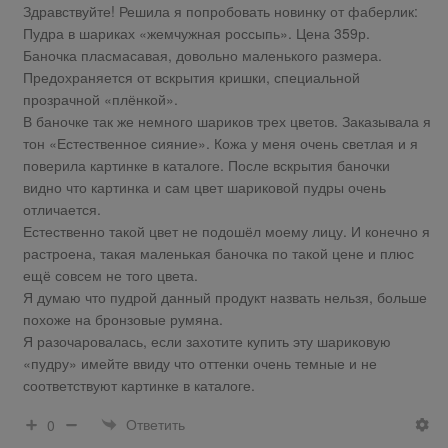
Здравствуйте! Решила я попробовать новинку от фаберлик:
Пудра в шариках «жемчужная россыпь». Цена 359р.
Баночка пласмасавая, довольно маленького размера.
Предохраняется от вскрытия кришки, специальной
прозрачной «плёнкой».
В баночке так же немного шариков трех цветов. Заказывала я
тон «Естественное сияние». Кожа у меня очень светлая и я
поверила картинке в каталоге. После вскрытия баночки
видно что картинка и сам цвет шариковой пудры очень
отличается.
Естественно такой цвет не подошёл моему лицу. И конечно я
растроена, такая маленькая баночка по такой цене и плюс
ещё совсем не того цвета.
Я думаю что пудрой данный продукт назвать нельзя, больше
похоже на бронзовые румяна.
Я разочаровалась, если захотите купить эту шариковую
«пудру» имейте ввиду что оттенки очень темные и не
соответствуют картинке в каталоге.
Ответить
0