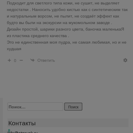
Подходит для светлого типа кожи, не сушит, не выделяет
недостатки . Наносить удобно кистью как с синтетическим так
и натуральным ворсом, не пылит, не создаёт эффект как
будто вы были на экскурсии на мукомольном заводе .
Дизайн простой, шарики разного цвета, баночка маленькаЯ
из пластика среднего качества .
Это не единственная моя пудра, не самая любимая, но и не
худшая
Ответить
0
Найти:
Контакты
8
info@otzovok.ru