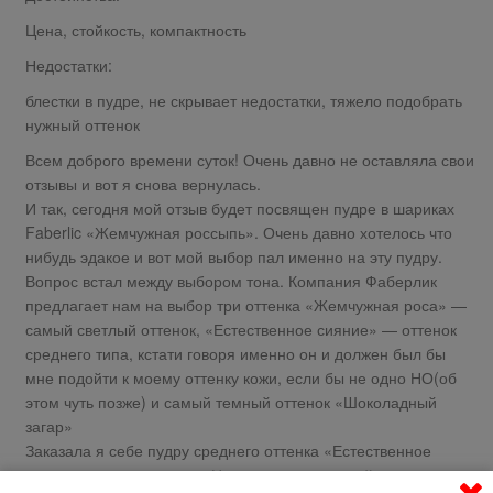
Цена, стойкость, компактность
Недостатки:
блестки в пудре, не скрывает недостатки, тяжело подобрать
нужный оттенок
Всем доброго времени суток! Очень давно не оставляла свои
отзывы и вот я снова вернулась.
И так, сегодня мой отзыв будет посвящен пудре в шариках
Faberlic «Жемчужная россыпь». Очень давно хотелось что
нибудь эдакое и вот мой выбор пал именно на эту пудру.
Вопрос встал между выбором тона. Компания Фаберлик
предлагает нам на выбор три оттенка «Жемчужная роса» —
самый светлый оттенок, «Естественное сияние» — оттенок
среднего типа, кстати говоря именно он и должен был бы
мне подойти к моему оттенку кожи, если бы не одно НО(об
этом чуть позже) и самый темный оттенок «Шоколадный
загар»
Заказала я себе пудру среднего оттенка «Естественное
сияние», жду посылочки. Настал долгожданный день,