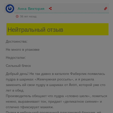
Анна Виктория
56 лет назад
Нейтральный отзыв
Достоинства:
Не много в упаковке
Недостатки:
Сильный блеск
Добрый день! Не так давно в каталоге Фаберлик появилась
пудра в шариках «Жемчужная россыпь», и я решила
заменить ей свои пудру в шариках от Avon, которой уже сто
лет в обед.
Производитель обещает что пудра «словно шелк», ложиться
нежно, выравнивает тон, придает «деликатное сияние» и
отлично тфиксирует макияж.
Пудра в небольшой прозрачной пластиковой баночке, её