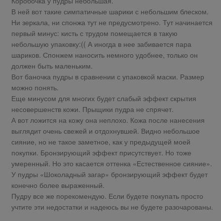
Коробочка у пудры небольшая.
В ней вот такие симпатичные шарики с небольшим блеском.
Ни зеркала, ни спонжа тут не предусмотрено. Тут начинается
первый минус: кисть с трудом помещается в такую
небольшую упаковку:(( А иногда в нее забивается пара
шариков. Спонжем наносить немного удобнее, только он
должен быть маленьким.
Вот баночка пудры в сравнении с упаковкой маски. Размер
можно понять.
Еще минусом для многих будет слабый эффект скрытия
несовершенств кожи. Прыщики пудра не спрячет.
А вот ложится на кожу она неплохо. Кожа после нанесения
выглядит очень свежей и отдохнувшей. Видно небольшое
сияние, но не такое заметное, как у предыдущей моей
покупки. Бронзирующий эффект присутствует. Но тоже
умеренный. Но это касается оттенка «Естественное сияние».
У пудры «Шоколадный загар» бронзирующий эффект будет
конечно более выраженный.
Пудру все же порекомендую. Если будете покупать просто
учтите эти недостатки и надеюсь вы не будете разочарованы.