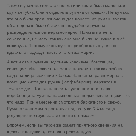
Также в упаковке вместо спонжа или кисти была маленькая
круглая губка. Она и отделяла румяна от крышки. Не думаю,
что она была предназначена для нанесения румян, так как
ей это делать было бы очень неудобно и румяна
распределились бы неравномерно. Показать я её, к
сожалению, не могу, так как она мне была не нужна и я её
выкинула. Поэтому кисть нужно приобретать отдельно,
идеально подходит кисть от этой же марки.
А вот и сами румяна) ну очень красивые, блестящие,
сияющие. Мне такие полностью подходят, так как люблю
когда на лице свечение и блеск. Наносятся равномерно с
помощью кисти для румян ( от фаберлик), держатся в
течение дня. Только наносить нужно немного, легко
переборщить. Румяна насыщенные, подсвечивают щёки. То,
что надо. При нанесении смотрятся бархатисто и свежо.
Румяна экономично расходуются, вот уже 3-4 месяца
регулярно пользуюсь, а их почти столько же
Впрочем, если вы такой же фанат приятного свечения на
щеках, к покупке однозначно рекомендую