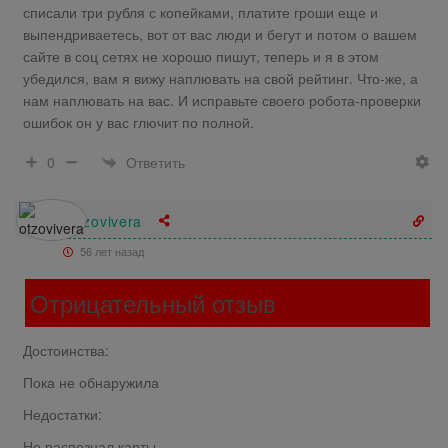
списали три рубля с копейками, платите гроши еще и
выпендриваетесь, вот от вас люди и бегут и потом о вашем
сайте в соц сетях не хорошо пишут, теперь и я в этом
убедился, вам я вижу наплювать на свой рейтинг. Что-же, а
нам наплювать на вас. И исправьте своего робота-проверки
ошибок он у вас глючит по полной.
Ответить
0
otzovivera
56 лет назад
Отрицательный отзыв
Достоинства:
Пока не обнаружила
Недостатки:
Не распознал карты