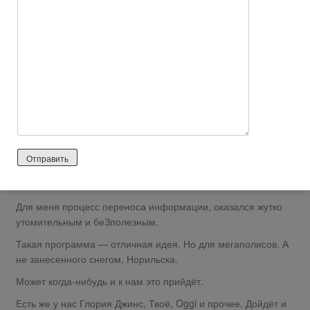
А потом одумалась…
Минус первый — нашим местным магазинам и даром эта
программа не нужна.
Штрихкоды не считывают, глаза продавцы вечно округляют и
легче карточку дать, чем объяснять и заново пробовать
вводить.
В нашем городе только недавно с безналичными аппаратами
научились работать. А тут я, как снег им на голову с новой
головной болью.
А то с интернетом у нас печаль печалевна, я даже заикаться
не буду.
Для меня процесс переноса информации, оказался жутко
утомительным и беЗполезным.
Такая программа — отличная идея. Но для мегаполисов. А
не занесенного снегом, Норильска.
Может когда-нибудь и к нам это прийдёт.
Есть же у нас Глория Джинс, Твоё, Oggi и прочее. Дойдёт и