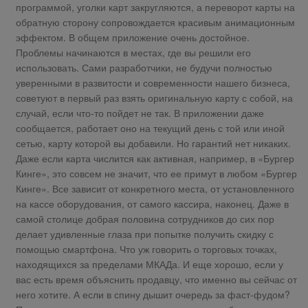
программой, уголки карт закругляются, а переворот карты на
обратную сторону сопровождается красивым анимационным
эффектом. В общем приложение очень достойное.
Проблемы начинаются в местах, где вы решили его
использовать. Сами разработчики, не будучи полностью
уверенными в развитости и современности нашего бизнеса,
советуют в первый раз взять оригинальную карту с собой, на
случай, если что-то пойдет не так. В приложении даже
сообщается, работает оно на текущий день с той или иной
сетью, карту которой вы добавили. Но гарантий нет никаких.
Даже если карта числится как активная, например, в «Бургер
Кинге», это совсем не значит, что ее примут в любом «Бургер
Кинге». Все зависит от конкретного места, от установленного
на кассе оборудования, от самого кассира, наконец. Даже в
самой столице добрая половина сотрудников до сих пор
делает удивленные глаза при попытке получить скидку с
помощью смартфона. Что уж говорить о торговых точках,
находящихся за пределами МКАДа. И еще хорошо, если у
вас есть время объяснить продавцу, что именно вы сейчас от
него хотите. А если в спину дышит очередь за фаст-фудом?