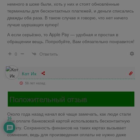
немного в шоке были, хоть у них и стоят обновлённые
терминалы для бесконтактных платежей, и деньги списались
дважды оба раза. В таком случае я говорю, что нет ничего
лучше шуршащих купюр!
А если серьёзно, то Apple Pay — удобная и простая в
обращении вещь. Попробуйте, Вам обязательно понравится!
Ответить
0
Кот Ик
56 лет назад
Положительный отзыв
Около года назад начал всё чаще замечать, как люди стали
16
при оплате банковской картой использовать бесконтактную
оплату. Сохранность финансов на таких картах вызывает
сомнения, ведь для произведения оплаты не нужно даже