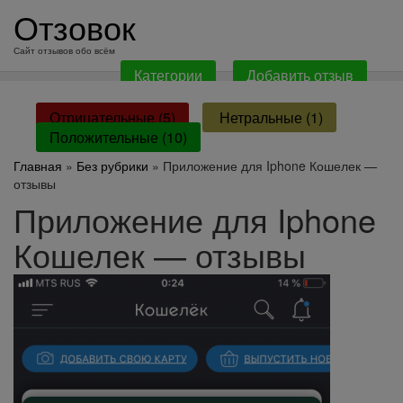
перейти
Отзовок
к
содержанию
Сайт отзывов обо всём
Категории
Добавить отзыв
Отрицательные (5)
Нетральные (1)
Положительные (10)
Главная
»
Без рубрики
» Приложение для Iphone Кошелек —
отзывы
Приложение для Iphone
Кошелек — отзывы