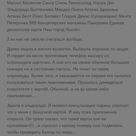
Магнит Косметик Санги Стиль Техносклад Ультра Днс
Эльдорадо Быттехника Мвидео Поиск Аптека Здоровье
Аптека Белт Плюс Белвест Глория Джинс Супермаркет Мечта
Пятерочка 585 Канцелярские магазины Панорама Единая
дисконтная карта Наш город Лукойл.
3 из них не смогли считаться вообще.
Далее зашла в магнит косметик. Выбрала порошок по акции.
И гордая на кассе протягиваю телефон кассиру со
штрихкодом карточки. А они его на своем обычном большом
сканере не в состоянии считать. Не тянет он такие
штрихкоды. Более того, я оказывается не первая кто пытался
пользоваться таким приложением. Пришлось дожидаться
покупателя с картой. Обычной, а не ву каком-либо
приложении…
Зашла в эльдорадо. В момент консультации парень спросил
что у меня с бонусной картой. Я ему тоже приложение
открыла. Он сразу сказал, что такие карты они не
принимают(!) , и спросил к какому номеру она подвязана,
чтобы проверить баллы по нему…