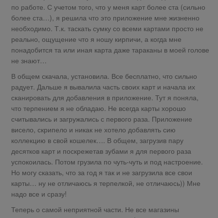
по работе. С учетом того, что у меня карт более ста (сильно
более ста…), я решила что это приложение мне жизненно
необходимо. Т.к. таскать сумку со всеми картами просто не
реально, ощущение что я ношу кирпичи, а когда мне
понадобится та или иная карта даже тараканы в моей голове
не знают…
В общем скачала, установила. Все бесплатно, что сильно
радует. Дальше я вывалила часть своих карт и начала их
сканировать для добавления в приложение. Тут я поняла,
что терпением я не обладаю. Не всегда карты хорошо
считывались и загружались с первого раза. Приложение
висело, скрипело и никак не хотело добавлять сию
коллекцию в свой кошелек…. В общем, загрузив пару
десятков карт и поскрежетав зубами я для первого раза
успокоилась. Потом грузила по чуть-чуть и под настроение.
Но могу сказать, что за год я так и не загрузила все свои
карты… ну не отличаюсь я терпелкой, не отличаюсь)) Мне
надо все и сразу!
Теперь о самой неприятной части. Не все магазины