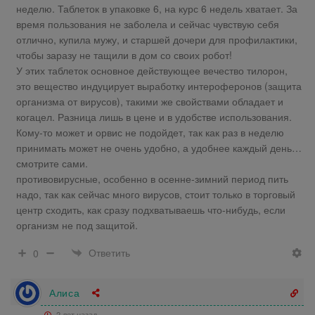
неделю. Таблеток в упаковке 6, на курс 6 недель хватает. За
время пользования не заболела и сейчас чувствую себя
отлично, купила мужу, и старшей дочери для профилактики,
чтобы заразу не тащили в дом со своих робот!
У этих таблеток основное действующее вечество тилорон,
это вещество индуцирует выработку интероферонов (защита
организма от вирусов), такими же свойствами обладает и
когацел. Разница лишь в цене и в удобстве использования.
Кому-то может и орвис не подойдет, так как раз в неделю
принимать может не очень удобно, а удобнее каждый день…
смотрите сами.
противовирусные, особенно в осенне-зимний период пить
надо, так как сейчас много вирусов, стоит только в торговый
центр сходить, как сразу подхватываешь что-нибудь, если
организм не под защитой.
Ответить
0
Алиса
2 лет назад