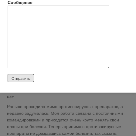
Сообщение
Ответить
0
КхеКхе
56 лет назад
Положительный отзыв
Достоинства:
удобно использовать
Недостатки:
нет
Раньше проходила мимо противовирусных препаратов, а
недавно задумалась. Моя работа связана с постоянными
командировками и приходится очень круто менять свои
планы при болезни. Теперь принимаю противовирусные
препараты не дождавшись самой болезни, так сказать,