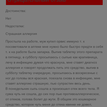
Достоинства:
Нет
Недостатки:
Страшная аллергия
Простыла на работе, муж купил орвис иммуно т. к
посоветовали в аптеке мне нужно было быстро придти в себя
т. к на работе была запарка. Выпив таблетку этого препарата
в пятницу, в субботу просыпаюсь с сыпью как крапивница,
лечу в инфекцию думая что краснуха, мне ставят диагноз
аллергия и говорят продолжать пить это средство, выпив в
субботу таблетку очередную, просыпаюсь в воскресенье с
ног до головы вся красная, поехала снова в инфекцию, мне
ставят аллергию страшную, пью супрастин весь день.
В понедельник сыпь сошла а произошел отек всего тела. Я
сума чуть не сошла, до сих пор пью противоаллергическое,
от отеков, голова болит до жути. В общем это кошмарное
средство, которое чуть меня до отека квинке не довел,