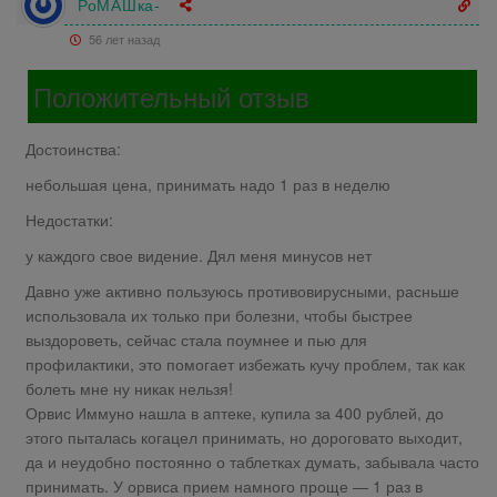
РоМАШка-
56 лет назад
Положительный отзыв
Достоинства:
небольшая цена, принимать надо 1 раз в неделю
Недостатки:
у каждого свое видение. Дял меня минусов нет
Давно уже активно пользуюсь противовирусными, расньше
использовала их только при болезни, чтобы быстрее
выздороветь, сейчас стала поумнее и пью для
профилактики, это помогает избежать кучу проблем, так как
болеть мне ну никак нельзя!
Орвис Иммуно нашла в аптеке, купила за 400 рублей, до
этого пыталась когацел принимать, но дороговато выходит,
да и неудобно постоянно о таблетках думать, забывала часто
принимать. У орвиса прием намного проще — 1 раз в