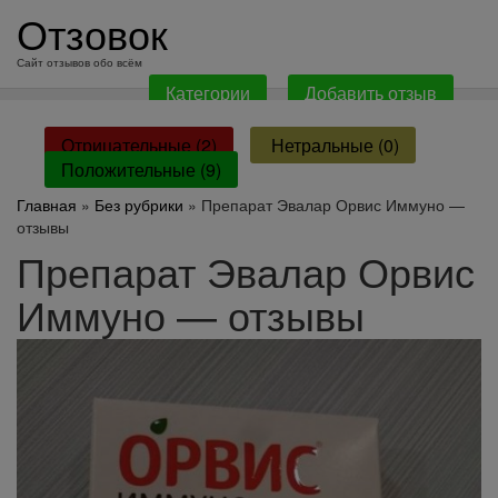
перейти
Отзовок
к
содержанию
Сайт отзывов обо всём
Категории
Добавить отзыв
Отрицательные (2)
Нетральные (0)
Положительные (9)
Главная
»
Без рубрики
» Препарат Эвалар Орвис Иммуно —
отзывы
Препарат Эвалар Орвис
Иммуно — отзывы