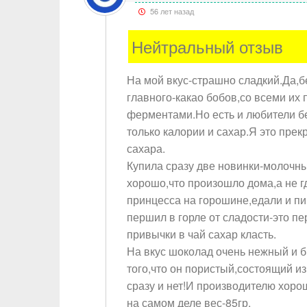
56 лет назад
Нейтральный отзыв
На мой вкус-страшно сладкий.Да,б
главного-какао бобов,со всеми и
ферментами.Но есть и любители б
только калории и сахар.Я это пр
сахара.
Купила сразу две новинки-молочн
хорошо,что произошло дома,а не гд
принцесса на горошине,едали и пи
першил в горле от сладости-это пе
привычки в чай сахар класть.
На вкус шоколад очень нежный и 
того,что он пористый,состоящий и
сразу и нет!И производителю хоро
на самом деле вес-85гр.