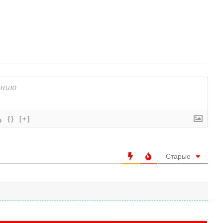
{}
[+]
Старые