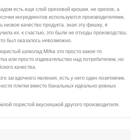
дом есть еще слой ореховой крошки. не орехов, а
усочки ингредиентов используются производителями,
ь низкое качество продукта. зная эту фишку, я
чила их. к счастью, это были не отходы производства,
это был оказалось невозможно.
 пористый шоколад Milka это просто какое-то
тка или просто издевательство над потребителем, но
ского качества.
го загадочного явления, есть у него один позитивчик.
хности плитки вместо банальных идеально ровных
белой пористой вкусняшкой другого производителя.