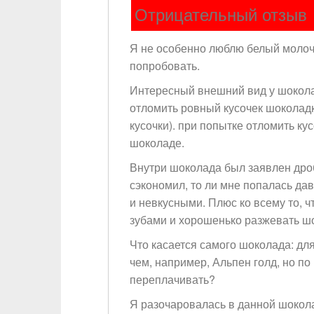
Отрицательный отзыв
Я не особенно люблю белый молоч
попробовать.
Интересный внешний вид у шокола
отломить ровный кусочек шоколадк
кусочки). при попытке отломить ку
шоколаде.
Внутри шоколада был заявлен дроб
сэкономил, то ли мне попалась да
и невкусными. Плюс ко всему то, ч
зубами и хорошенько разжевать ш
Что касается самого шоколада: дл
чем, например, Альпен голд, но по
переплачивать?
Я разочаровалась в данной шокола