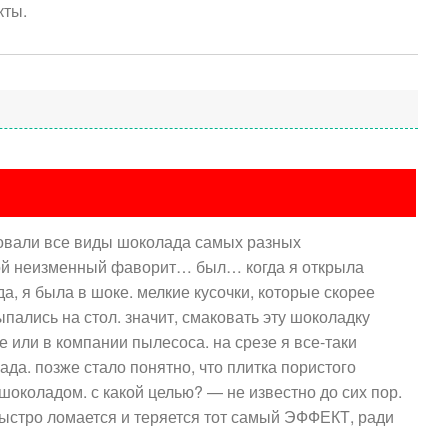
кты.
Добавить отзыв
бовали все виды шоколада самых разных
мя (обязательно)
мой неизменный фаворит… был… когда я открыла
а, я была в шоке. мелкие кусочки, которые скорее
пались на стол. значит, смаковать эту шоколадку
 или в компании пылесоса. на срезе я все-таки
да. позже стало понятно, что плитка пористого
зыва
коладом. с какой целью? — не известно до сих пор.
ыстро ломается и теряется тот самый ЭФФЕКТ, ради
ение