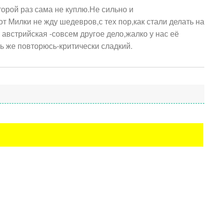
торой раз сама не куплю.Не сильно и
от Милки не жду шедевров,с тех пор,как стали делать на
австрийская -совсем другое дело,жалко у нас её
ь же повторюсь-критически сладкий.