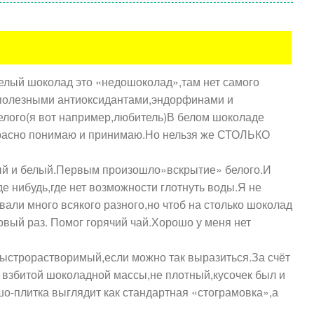
елый шоколад это «недошоколад»,там нет самого
х полезными антиоксидантами,эндорфинами и
елого(я вот например,любитель)В белом шоколаде
екрасно понимаю и принимаю.Но нельзя же СТОЛЬКО
ый и белый.Первым произошло»вскрытие» белого.И
е нибудь,где нет возможности глотнуть воды.Я не
вали много всякого разного,но чтоб на столько шоколад
рвый раз. Помог горячий чай.Хорошо у меня нет
быстрорастворимый,если можно так выразиться.За счёт
з взбитой шоколадной массы,не плотный,кусочек был и
шо-плитка выглядит как стандартная «стограмовка»,а