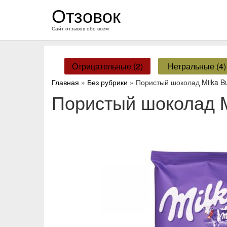
перейти
Отзовок
к
содержанию
Сайт отзывов обо всём
Отрицательные (2)
Нетральные (4)
Главная
»
Без рубрики
» Пористый шоколад Milka B
Пористый шоколад M