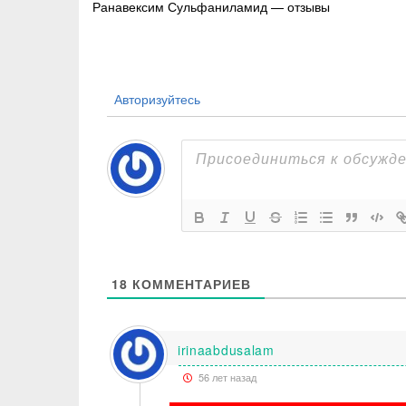
Ранавексим Сульфаниламид — отзывы
по
записям
Авторизуйтесь
18
КОММЕНТАРИЕВ
irinaabdusalam
56 лет назад