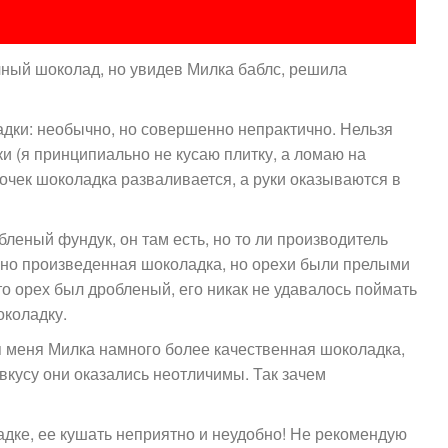
ный шоколад, но увидев Милка баблс, решила
дки: необычно, но совершенно непрактично. Нельзя
и (я принципиально не кусаю плитку, а ломаю на
сочек шоколадка разваливается, а руки оказываются в
леный фундук, он там есть, но то ли производитель
вно произведенная шоколадка, но орехи были прелыми
то орех был дробленый, его никак не удавалось поймать
околадку.
я меня Милка намного более качественная шоколадка,
 вкусу они оказались неотличимы. Так зачем
дке, ее кушать неприятно и неудобно! Не рекомендую