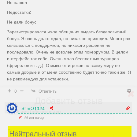
Не нашел
Недостатки:
Не дали бонус
Зарегистрировался из-за обещания выдать бездепозитный
бонус. Я очень долго ждал, но никак не приходил. Много раз
связывался с поддержкой, но никакого решения не
последовало. Очень не доволен этим покеррумом. В целом
интерфейс так себе. Очень мало бесплатных турниров
(фриролов и т. д.). Отзывы от игроков по всему миру не
самые добрые и от меня собственно будет точно такой же. Я
не рекомендую для установки.
Ответить
0
Добавить отзыв
SlimO1324
Ваше имя (обязательно)
56 лет назад
Тема
Нейтральный отзыв