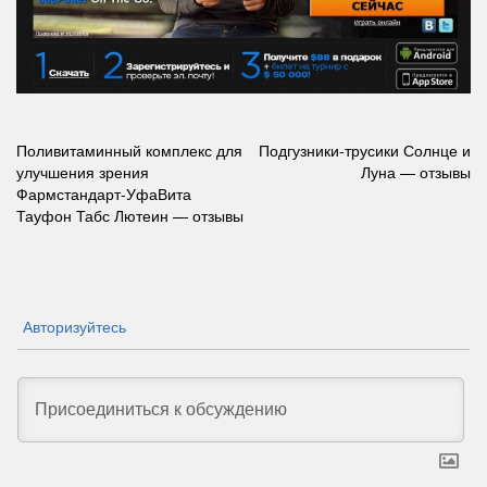
Навигация
Поливитаминный комплекс для
Подгузники-трусики Солнце и
улучшения зрения
Луна — отзывы
по
Фармстандарт-УфаВита
записям
Тауфон Табс Лютеин — отзывы
Авторизуйтесь