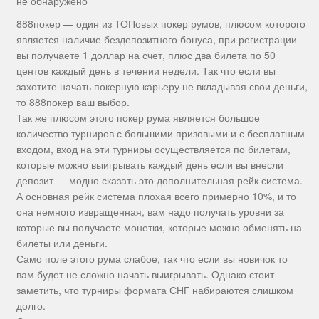
не обнаружено
888покер — один из ТОПовых покер румов, плюсом которого
является наличие бездепозитного бонуса, при регистрации
вы получаете 1 доллар на счет, плюс два билета по 50
центов каждый день в течении недели. Так что если вы
захотите начать покерную карьеру не вкладывая свои деньги,
то 888покер ваш выбор.
Так же плюсом этого покер рума является большое
количество турниров с большими призовыми и с бесплатным
входом, вход на эти турниры осуществляется по билетам,
которые можно выигрывать каждый день если вы внесли
депозит — модно сказать это дополнительная рейк система.
А основная рейк система плохая всего примерно 10%, и то
она немного извращенная, вам надо получать уровни за
которые вы получаете монетки, которые можно обменять на
билеты или деньги.
Само поле этого рума слабое, так что если вы новичок то
вам будет не сложно начать выигрывать. Однако стоит
заметить, что турниры формата СНГ набираются слишком
долго.