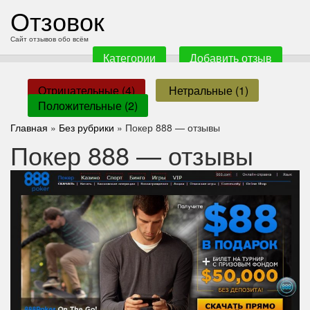
перейти
Отзовок
к
содержанию
Сайт отзывов обо всём
Категории
Добавить отзыв
Отрицательные (4)
Нетральные (1)
Положительные (2)
Главная
»
Без рубрики
» Покер 888 — отзывы
Покер 888 — отзывы