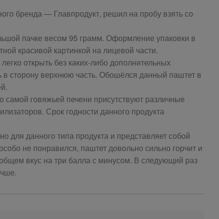
ного бренда — Главпродукт, решил на пробу взять со
льшой пачке весом 95 грамм. Оформление упаковки в
тной красивой картинкой на лицевой части.
 легко открыть без каких-либо дополнительных
ь в сторону верхнюю часть. Обошёлся данный паштет в
й.
о самой говяжьей печени присутствуют различные
билизаторов. Срок годности данного продукта
о для данного типа продукта и представляет собой
особо не понравился, паштет довольно сильно горчит и
 общем вкус на три балла с минусом. В следующий раз
учше.