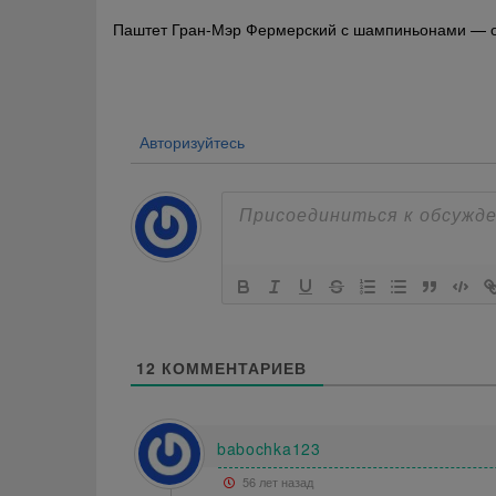
Навигация
Паштет Гран-Мэр Фермерский с шампиньонами — 
по
записям
Авторизуйтесь
12
КОММЕНТАРИЕВ
babochka123
56 лет назад