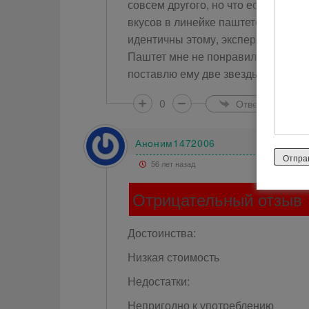
совсем другого, но что есть, то ес
вкусов в линейке паштетов, но что
идентичны этому, эксперименты пр
Паштет мне не понравился, но за 
поставлю ему две звезды, к покупк
0
Ответить
Аноним1472006
56 лет назад
Отрицательный отзыв
Достоинства:
Низкая стоимость
Недостатки:
Непригодно к употреблению