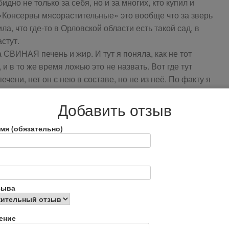
дно не только за себя, но и за многих, кто купил и
 «Консервы мясорастительные» это вообще что за зверь
ла, что где-то в Орловской области есть такой сад, в
стут.
 СВИНАЯ печень и жир. И тут я поняла, как не тот
и в то же время ложью это не назвать. Вот где тут
ечени, нет он с нею в составе, но не из неё. По факту я
примесью говяжьей и кучей всяких химикатов в
Добавить отзыв
пала, или не обратила внимание, устала после работы.
зом:
мя (обязательно)
тна это тот самый свиной жир. Структура продукта
он сделан не из печени, а из мозгов, прямо-таки
ела всего один кусочек хлеба с ним, но этого было
ение. Я отчётливо слышу жир, нет и намёка на печень,
зыва
инственный плюс в нём это то, что не было изжоги или
точно чувствительный.
ение
от ТМ с громким названием «ГЛАВПРОДУКТ» ожидаешь