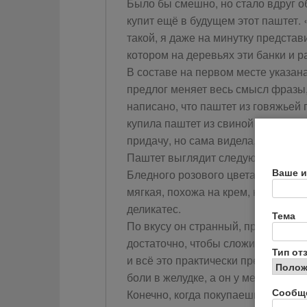
Было бы смешно, но стало вдруг оби
купит ещё в будущем этот паштет.
такой, я даже на минутку представи
котором на деревьях эти банки и ра
В составе на первом месте указана
предлог меняет весь смысл фразы, 
написано, что паштет из говяжьей п
купила паштет из свиной печени с 
придачу, но сама видела, что поку
Паштет выглядит следующим обра
Ваше и
Бледного розового цвета, белые пя
мягкая, похожа на крем, как-будто 
деликатес.
Тема
По вкусу он странный, правда я съ
достаточно, чтобы сложить своё мн
Тип от
и всё это практически пресное. Ед
боли в желудке, а он у меня доста
Сообщ
Конечно, когда покупаешь товар 