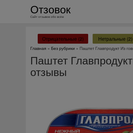
перейти
Отзовок
к
содержанию
Сайт отзывов обо всём
Отрицательные (2)
Нетральные (2)
Главная
»
Без рубрики
» Паштет Главпродукт Из го
Паштет Главпродукт
отзывы