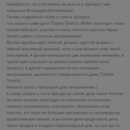
приобрести, что собственно на днях я и сделала ) как
говорится #порадуйсебялюбимую)
Теперь подробный обзор о самом аромате:
Что сказать сами духи Tiziana Terenzi «Kirke» выглядят очень
презентабельно, коробка с очень плотного картона чёрно-
белого цвета с золотым оформлением .
Внутри коробки идёт золотой флакон, круглой формы с
чёрной массивной крышкой, хотя и сам флакон тоже такой
массивный. К духам прилагаются две маленькие книжечки, в
одной идёт описание на разных языках именно этого
аромата, в другой перечисляется вся коллекция
выпускаемых ароматов от парфюмерного дома Tiziana
Terenzi
Немного фото с брошюрок для ознакомления )
К слову сказать у этого бренда на самом деле очень богатая
история которая переходит из поколения в поколение,
немного ознакомилась в интернете. Изначально если
коротко, это было не большая мастерская по производству
ароматических свечей, а уж потом дети продолжили дело
своих предков и создали парфюмерный дом, ну или как то