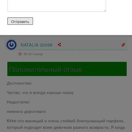
Всем спасибо за внимание )
Буду рада если мой отзыв будет вам полезен )
Спасибо что дочитали до конца)
Ответить
0
NATALIA 20068
56 лет назад
Положительный отзыв
Достоинства:
Чуство, что я всегда хорошо пахну
Недостатки:
немного дороговато
Kirke-это манящий и очень стойкий благоухающий парфюм,
который подходит всем девочкам разного возвраста. Я когда