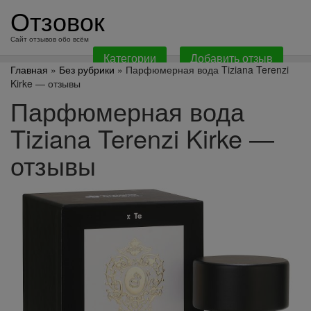
перейти
Отзовок
к
содержанию
Сайт отзывов обо всём
Категории
Добавить отзыв
Главная
»
Без рубрики
» Парфюмерная вода Tiziana Terenzi
Kirke — отзывы
Парфюмерная вода
Tiziana Terenzi Kirke —
отзывы