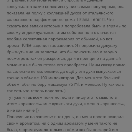
консультанта какие селективы у них самые популярные, она
показала на полку с коллекцией духов от итальянского
селективного парфюмерного дома Tiziana Terenzi. Что
сказать все запахи которые я попробовала были и впрямь по
своему индивидуальные, этим собственно и отличается
вообще селективная парфюмерия от обычной, но вот
аромат Kirke зацепил так зацепил. Я попросила девушку
брызнуть мне на запястье, что бы поносить его и заодно
посмотреть как он раскроется, да и в принципе на данный
момент я не была готова его приобрести. Цены скажу прямо
на селектив не маленькие, да ещё у эти духи выпускаются
только в объеме 100 миллилитров. Для меня это большой
объём, обычно беру максимум 75 ml. и меньше. Ну как есть
так есть что теперь поделать )
Тут уже и так всем понятно, если я пишу этот отзыв, то в
итоге «пришлось» мне купить эти духи, именно «пришлось»,
а не как иначе ))
Поносив их на запястье в тот день, он меня просто покорил
своим ароматом, ни с одним ароматом у меня такого не
было, я прям думала только о нём и как бы поскорей его