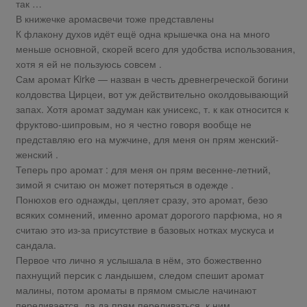
так …
В книжечке аромасвечи тоже представлены
К флакону духов идёт ещё одна крышечка она на много
меньше основной, скорей всего для удобства использования,
хотя я ей не пользуюсь совсем .
Сам аромат Kirke — назван в честь древнегреческой богини
колдовства Цирцеи, вот уж действительно околдовывающий
запах. Хотя аромат задуман как унисекс, т. к как относится к
фруктово-шипровым, но я честно говоря вообще не
представляю его на мужчине, для меня он прям женский-
женский .
Теперь про аромат : для меня он прям весенне-летний,
зимой я считаю он может потеряться в одежде .
Понюхов его однажды, цепляет сразу, это аромат, безо
всяких сомнений, именно аромат дорогого парфюма, но я
считаю это из-за присутствие в базовых нотках мускуса и
сандала.
Первое что лично я услышала в нём, это божественно
пахнущий персик с ландышем, следом спешит аромат
малины, потом ароматы в прямом смысле начинают
переливается, да да прям переливаться, к ним