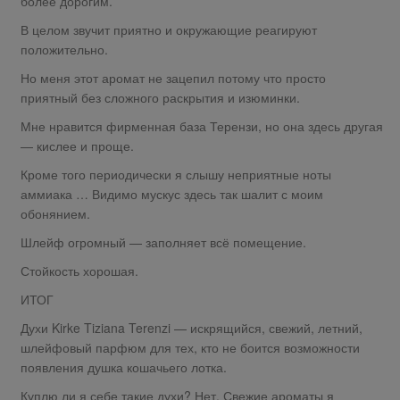
более дорогим.
В целом звучит приятно и окружающие реагируют
положительно.
Но меня этот аромат не зацепил потому что просто
приятный без сложного раскрытия и изюминки.
Мне нравится фирменная база Терензи, но она здесь другая
— кислее и проще.
Кроме того периодически я слышу неприятные ноты
аммиака … Видимо мускус здесь так шалит с моим
обонянием.
Шлейф огромный — заполняет всё помещение.
Стойкость хорошая.
ИТОГ
Духи Kirke Tiziana Terenzi — искрящийся, свежий, летний,
шлейфовый парфюм для тех, кто не боится возможности
появления душка кошачьего лотка.
Куплю ли я себе такие духи? Нет. Свежие ароматы я