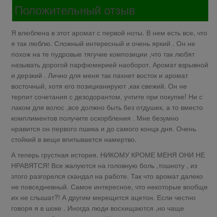
Положительный отзыв
Я влюблена в этот аромат с первой ноты. В нем есть все, что
я так люблю. Сложный интересный и очень яркий . Он не
похож на те пудровые тягучие композиции ,что так любят
называть дорогой парфюмерией наоборот. Аромат взрывной
и дерзкий . Лично для меня так пахнет восток и аромат
восточный, хотя его позицианируют ,как свежий. Он не
терпит сочетания с дезодорантом, учтите при покупке! Ни с
лаком для волос ,все должно быть без отдушек, а то вместо
комплиментов получите оскорбления . Мне безумно
нравится он первого пшика и до самого конца дня. Очень
стойкий в вещи впитывается намертво.
А теперь грустная история. НИКОМУ КРОМЕ МЕНЯ ОНИ НЕ
НРАВЯТСЯ! Все жалуются на головную боль ,тошноту , из
этого разгорелся скандал на работе. Так что аромат далеко
не повседневный. Самое интересное, что некоторые вообще
их не слышат?! А другим мерещится ацетон. Если честно
говоря я в шоке . Иногда люди восхищаются ,но чаще