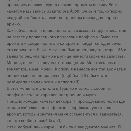
нравились сладкие, супер сладкие ароматы по типу Винк,
кажется назывались из каталога Avon. Он был тошнотворно
сладкий и я бразгала ими на страницы писем для парня в
армию.
Как сейчас помню прошлое лето, я заказала пару отливантов
на затест у проверенного продавана парфюма. Было три
аромата и среди них тот, о котором и пойдёт сегодня речь,
его величество Kirke. На дворе был конец августа, жара +38 и
зачем то решила прямо на улице нанести кирке на запястье.
Меня чуть не вывернуло от отвращения. Мне казалось он
воняет кошачьей мочой. К слову я нанесла все три аромата и
ни один мне не понравился (ещё бы +38 я бы что то
разбирала своим носом и аллергией).
В этот же день я улетела в Турцию и взяла с собой из
парфюма только хорошее настроение и мужа.
Пришли холода, кажется декабрь. Я проходя мимо полки где
стояли забракованные флаконы парфюма, услышала
аромат, который заставил меня остановиться и задуматься,
кто это вообще такой был?))
Итак, добрый день кирке… я была о вас другого мнения. Я