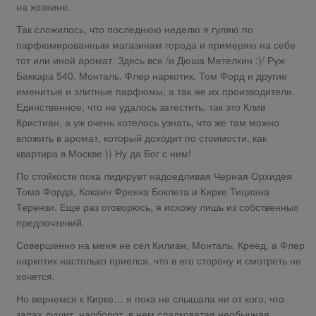
на хозяине.
Так сложилось, что последнюю неделю я гуляю по
парфюмированным магазинам города и примеряю на себе
тот или иной аромат. Здесь все /и Дюша Метелкин :)/ Руж
Баккара 540, Монталь, Флер наркотик, Том Форд и другие
именитые и элитные парфюмы, а так же их производители.
Единственное, что не удалось затестить, так это Клив
Кристиан, а уж очень хотелось узнать, что же там можно
вложить в аромат, который доходит по стоимости, как
квартира в Москве )) Ну да Бог с ним!
По стойкости пока лидирует надоедливая Черная Орхидея
Тома Форда, Кокаин Френка Боклета и Кирке Тициана
Терензи. Еще раз оговорюсь, я исхожу лишь из собственных
предпочтений.
Совершенно на меня не сел Килиан, Монталь, Креед, а Флер
наркотик настолько приелся, что в его сторону и смотреть не
хочется.
Но вернемся к Кирке… я пока не слышала ни от кого, что
запах душит, наоборот, в нем сладковатая необычная