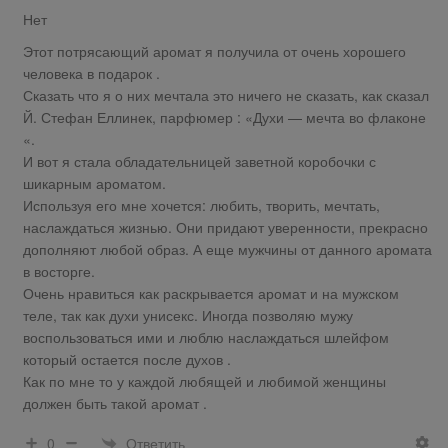
Нет
Этот потрясающий аромат я получила от очень хорошего
человека в подарок .
Сказать что я о них мечтала это ничего не сказать, как сказал
Й. Стефан Еллинек, парфюмер : «Духи — мечта во флаконе
«.
И вот я стала обладательницей заветной коробочки с
шикарным ароматом.
Используя его мне хочется: любить, творить, мечтать,
наслаждаться жизнью. Они придают уверенности, прекрасно
дополняют любой образ. А еще мужчины от данного аромата
в восторге.
Очень нравиться как раскрывается аромат и на мужском
теле, так как духи унисекс. Иногда позволяю мужу
воспользоваться ими и люблю наслаждаться шлейфом
который остается после духов .
Как по мне то у каждой любящей и любимой женщины
должен быть такой аромат .
Ответить
0