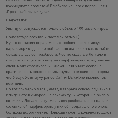
восхищаются ароматом! Влюбилась в него с первой ноты
.Презентабельный дизайн .
Недостатки:
Увы, духи выпускаются только в объеме 100 миллилитров.
Приветствую всех кто читает мои отзывы )
Ну что ж пришла пора и мне испробовать селективную
парфюмерию, давно о ней наслышана, но вот как то всё не
складывалась её приобрести. Честно сказать в Летуале в
котором я чаще всего покупаю парфюмерию, представлено
очень мало селективов, и никакой из них мне особо не
нравился, есть некоторые молекулы не плохие но не прям
что б вау). Хотя мужу ранее Carner Barcelona именно там
покупали.
Но вот примерно месяц назад я забрела совсем случайно в
Иль де Боте в Акварели, в поисках туши которой не было в
наличии у Летуаль, и тут мои глаза разбежались от наличия
селективной парфюмерии, у них её представлено в очень
большом ассортименте. Понюхав какое то количество духов
от разных производителей, я спросила у девушки