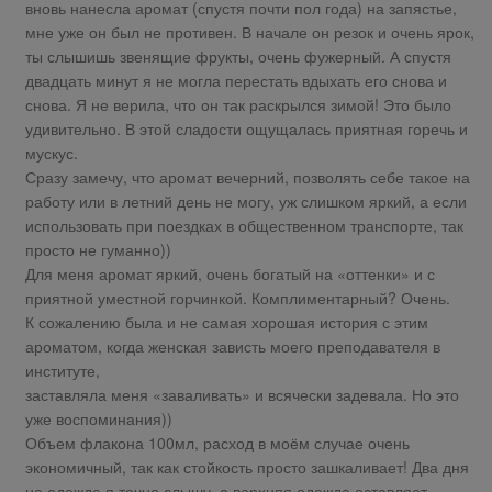
вновь нанесла аромат (спустя почти пол года) на запястье,
мне уже он был не противен. В начале он резок и очень ярок,
ты слышишь звенящие фрукты, очень фужерный. А спустя
двадцать минут я не могла перестать вдыхать его снова и
снова. Я не верила, что он так раскрылся зимой! Это было
удивительно. В этой сладости ощущалась приятная горечь и
мускус.
Сразу замечу, что аромат вечерний, позволять себе такое на
работу или в летний день не могу, уж слишком яркий, а если
использовать при поездках в общественном транспорте, так
просто не гуманно))
Для меня аромат яркий, очень богатый на «оттенки» и с
приятной уместной горчинкой. Комплиментарный? Очень.
К сожалению была и не самая хорошая история с этим
ароматом, когда женская зависть моего преподавателя в
институте,
заставляла меня «заваливать» и всячески задевала. Но это
уже воспоминания))
Объем флакона 100мл, расход в моём случае очень
экономичный, так как стойкость просто зашкаливает! Два дня
на одежде я точно слышу, а верхняя одежда оставляет