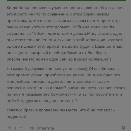
Когда Kerkè появились у меня я поняла, всё что было до них
это просто не что по сравнению с этим бомбическим
ароматом, такие яркие вспышки слышны в этом аромате, я
очень давно хотела этот аромат, Но!!!цена меня как бы
смущала, за 100мл платить такие деньги.Могу сказать одно
они стоят этих денег, они лучшие в этой коллекции, хватает
одного пшика и этот аромат на долго будет с Вами.Богатый,
насыщено-шикарный шлейф,с Вами и от Вас будет
обеспечен!это номер один сейчас в моей коллекции))
На каждой девушке они пахнут по своему))Я влюбилась в
этот аромат давно, приобрела не давно, но знаю одно это
моя любовь теперь на долго, приготовьтесь к частым
вопросам а что это за аромат?!внимание всех он привлекает,
почему я называю его бомбическим, а вы попробуйте его и
поймёте, других слов для него нет!!!
советую брать в проверенном месте, что б не попалась
подделка!
Ответить
0