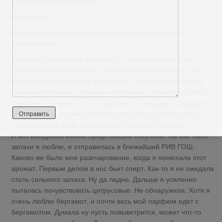
6-8 часов (не проверяла)
Недостатки:
цена, ничем не выделяется на фоне других, никакой
уникальности
Сначала я влюбилась в рекламу… Действительно, это
первая реклама парфюма, после просмотра которой, мне
захотелось попробовать этот аромат. Отличное сочетание
красивой картинки, музыки и настроения. Прочитала также
описание. Верхние ноты — бергамот и мандарин, средние —
грасская роза, жасмин, черная смородина и персик, база —
сандал, белый кедр, белый мускус, пачули, бензион.
И вот воодушевленная предстоящей покупкой, так как такие
запахи я люблю, я отправилась в ближайший РИВ ГОШ.
Каково же было мое разочарование, когда я понюхала этот
аромат. Первым делом в нос бьет спирт. Как-то я не ожидала
столь сильного запаха. Ну да ладно. Дальше я усиленно
пыталась почувствовать цитрусовые. Не обнаружила. Хотя я
очень люблю бергамот, и почти весь мой парфюм идет с
бергамотом. Думала ну пусть повыветрится, может что-то