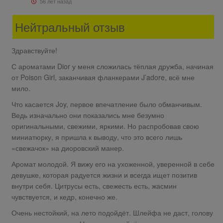
56 лет назад
Нейтральный отзыв
Здравствуйте!
С ароматами Dior у меня сложилась тёплая дружба, начиная
от Poison Girl, заканчивая фланкерами J’adore, всё мне
мило.
Что касается Joy, первое впечатление было обманчивым.
Ведь изначально они показались мне безумно
оригинальными, свежими, яркими. Но распробовав свою
миниатюрку, я пришла к выводу, что это всего лишь
«свежачок» на диоровский манер.
Аромат молодой. Я вижу его на ухоженной, уверенной в себе
девушке, которая радуется жизни и всегда ищет позитив
внутри себя. Цитрусы есть, свежесть есть, жасмин
чувствуется, и кедр, конечно же.
Очень нестойкий, на лето подойдёт. Шлейфа не даст, голову