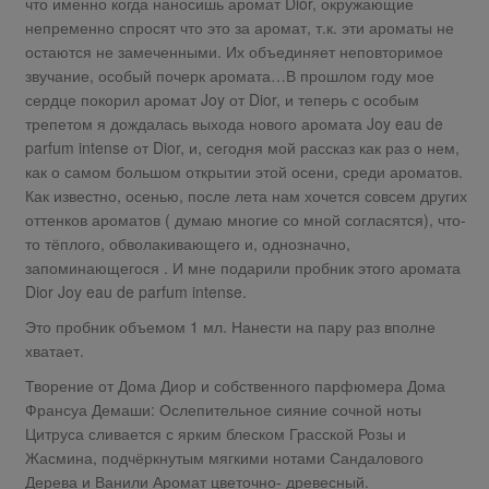
что именно когда наносишь аромат Dior, окружающие
непременно спросят что это за аромат, т.к. эти ароматы не
остаются не замеченными. Их объединяет неповторимое
звучание, особый почерк аромата…В прошлом году мое
сердце покорил аромат Joy от Dior, и теперь с особым
трепетом я дождалась выхода нового аромата Joy eau de
parfum intense от Dior, и, сегодня мой рассказ как раз о нем,
как о самом большом открытии этой осени, среди ароматов.
Как известно, осенью, после лета нам хочется совсем других
оттенков ароматов ( думаю многие со мной согласятся), что-
то тёплого, обволакивающего и, однозначно,
запоминающегося . И мне подарили пробник этого аромата
Dior Joy eau de parfum intense.
Это пробник объемом 1 мл. Нанести на пару раз вполне
хватает.
Творение от Дома Диор и собственного парфюмера Дома
Франсуа Демаши: Ослепительное сияние сочной ноты
Цитруса сливается с ярким блеском Грасской Розы и
Жасмина, подчёркнутым мягкими нотами Сандалового
Дерева и Ванили Аромат цветочно- древесный.