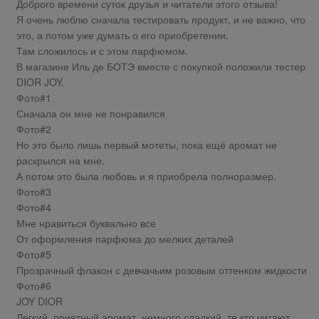
Доброго времени суток друзья и читатели этого отзыва!
Я очень люблю сначала тестировать продукт, и не важно, что
это, а потом уже думать о его приобретении.
Там сложилось и с этом парфюмом.
В магазине Иль де БОТЭ вместе с покупкой положили тестер
DIOR JOY.
Фото#1
Сначала он мне не понравился
Фото#2
Но это было лишь первый мотеты, пока ещё аромат не
раскрылся на мне.
А потом это была любовь и я приобрела полноразмер.
Фото#3
Фото#4
Мне нравиться буквально все
От оформления парфюма до мелких деталей
Фото#5
Прозрачный флакон с девчачьим розовым оттенком жидкости
Фото#6
JOY DIOR
Легкий, приятный аромат, немного сладкий, те кто читают