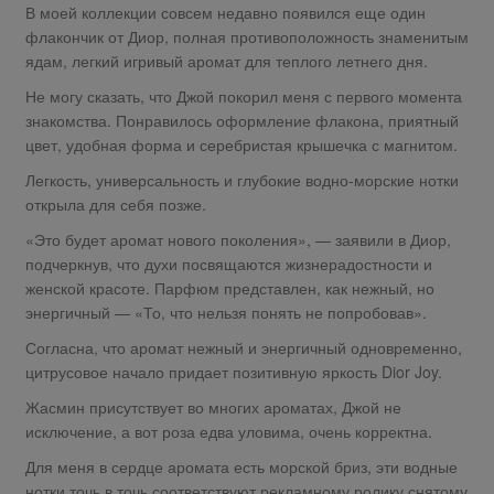
В моей коллекции совсем недавно появился еще один
флакончик от Диор, полная противоположность знаменитым
ядам, легкий игривый аромат для теплого летнего дня.
Не могу сказать, что Джой покорил меня с первого момента
знакомства. Понравилось оформление флакона, приятный
цвет, удобная форма и серебристая крышечка с магнитом.
Легкость, универсальность и глубокие водно-морские нотки
открыла для себя позже.
«Это будет аромат нового поколения», — заявили в Диор,
подчеркнув, что духи посвящаются жизнерадостности и
женской красоте. Парфюм представлен, как нежный, но
энергичный — «То, что нельзя понять не попробовав».
Согласна, что аромат нежный и энергичный одновременно,
цитрусовое начало придает позитивную яркость Dior Joy.
Жасмин присутствует во многих ароматах, Джой не
исключение, а вот роза едва уловима, очень корректна.
Для меня в сердце аромата есть морской бриз, эти водные
нотки точь в точь соответствуют рекламному ролику снятому