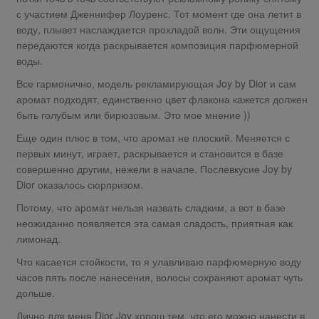
с участием Дженнифер Лоуренс. Тот момент где она летит в
воду, плывет наслаждается прохладой волн. Эти ощущения
передаются когда раскрывается композиция парфюмерной
воды.
Все гармонично, модель рекламирующая Joy by Dior и сам
аромат подходят, единственно цвет флакона кажется должен
быть голубым или бирюзовым. Это мое мнение ))
Еще один плюс в том, что аромат не плоский. Меняется с
первых минут, играет, раскрывается и становится в базе
совершенно другим, нежели в начале. Послевкусие Joy by
Dior оказалось сюрпризом.
Потому, что аромат нельзя назвать сладким, а вот в базе
неожиданно появляется эта самая сладость, приятная как
лимонад.
Что касается стойкости, то я улавливаю парфюмерную воду
часов пять после нанесения, волосы сохраняют аромат чуть
дольше.
Лично для меня Dior Joy хорош тем, что его можно нанести в