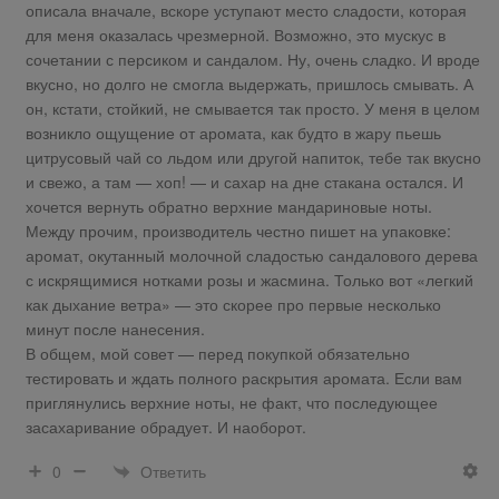
описала вначале, вскоре уступают место сладости, которая
для меня оказалась чрезмерной. Возможно, это мускус в
сочетании с персиком и сандалом. Ну, очень сладко. И вроде
вкусно, но долго не смогла выдержать, пришлось смывать. А
он, кстати, стойкий, не смывается так просто. У меня в целом
возникло ощущение от аромата, как будто в жару пьешь
цитрусовый чай со льдом или другой напиток, тебе так вкусно
и свежо, а там — хоп! — и сахар на дне стакана остался. И
хочется вернуть обратно верхние мандариновые ноты.
Между прочим, производитель честно пишет на упаковке:
аромат, окутанный молочной сладостью сандалового дерева
с искрящимися нотками розы и жасмина. Только вот «легкий
как дыхание ветра» — это скорее про первые несколько
минут после нанесения.
В общем, мой совет — перед покупкой обязательно
тестировать и ждать полного раскрытия аромата. Если вам
приглянулись верхние ноты, не факт, что последующее
засахаривание обрадует. И наоборот.
Ответить
0