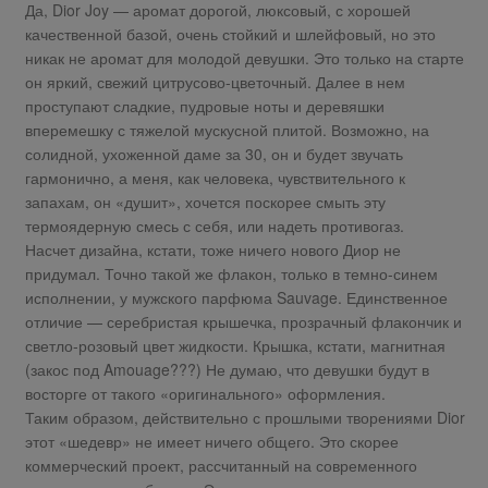
Да, Dior Joy — аромат дорогой, люксовый, с хорошей
качественной базой, очень стойкий и шлейфовый, но это
никак не аромат для молодой девушки. Это только на старте
он яркий, свежий цитрусово-цветочный. Далее в нем
проступают сладкие, пудровые ноты и деревяшки
вперемешку с тяжелой мускусной плитой. Возможно, на
солидной, ухоженной даме за 30, он и будет звучать
гармонично, а меня, как человека, чувствительного к
запахам, он «душит», хочется поскорее смыть эту
термоядерную смесь с себя, или надеть противогаз.
Насчет дизайна, кстати, тоже ничего нового Диор не
придумал. Точно такой же флакон, только в темно-синем
исполнении, у мужского парфюма Sauvage. Единственное
отличие — серебристая крышечка, прозрачный флакончик и
светло-розовый цвет жидкости. Крышка, кстати, магнитная
(закос под Amouage???) Не думаю, что девушки будут в
восторге от такого «оригинального» оформления.
Таким образом, действительно с прошлыми творениями Dior
этот «шедевр» не имеет ничего общего. Это скорее
коммерческий проект, рассчитанный на современного