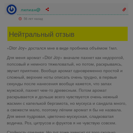
лилиан@
56 лет назад
Нейтральный отзыв
«Dior Joy» достался мне в виде пробника объёмом 1мл.
Для меня аромат «Dior Joy» вначале пахнет как недорогой,
попсовый и немного тяжеловатый, но потом, раскрываясь,
звучит приятнее. Вообще аромат одновременно простой и
сложный, верхние ноты описать очень трудно, в первые
секунды после нанесения вообще кажется, что запах
мужской, пахнет чем-то древесным. Потом аромат
раскрывается и дольше всего чувствуется очень нежный
жасмин с капелькой бергамота, но мускуса и сандала много,
а свежести мало, поэтому лёгким аромат я бы не назвала.
Для меня пудровая, цветочно-мускусная, сладковатая
водичка. Роз, цитрусов и фруктов я не чувствую совсем.
Стойкость средняя. Но тут тоже зависит от того сколько