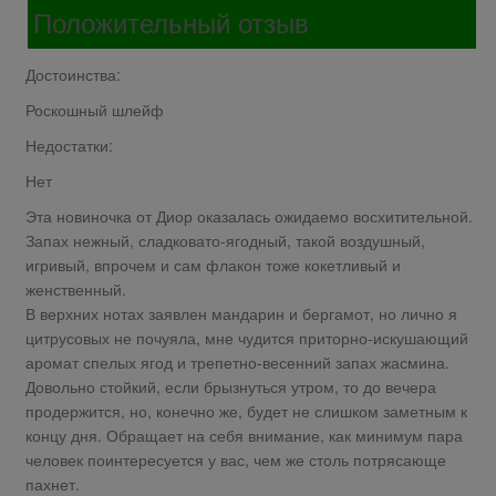
Положительный отзыв
Достоинства:
Роскошный шлейф
Недостатки:
Нет
Эта новиночка от Диор оказалась ожидаемо восхитительной.
Запах нежный, сладковато-ягодный, такой воздушный,
игривый, впрочем и сам флакон тоже кокетливый и
женственный.
В верхних нотах заявлен мандарин и бергамот, но лично я
цитрусовых не почуяла, мне чудится приторно-искушающий
аромат спелых ягод и трепетно-весенний запах жасмина.
Довольно стойкий, если брызнуться утром, то до вечера
продержится, но, конечно же, будет не слишком заметным к
концу дня. Обращает на себя внимание, как минимум пара
человек поинтересуется у вас, чем же столь потрясающе
пахнет.