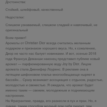
Достоинства:
Стойкий, шлейфовый, качественный
Недостатки:
Слишком узнаваемый, слишком сладкий и навязчивый, не
оригинальный
Всем привет!
Ароматы от Christian Dior всегда считались желанным
подарком и признаком хорошего вкуса. Но, к сожалению,
Диор не часто нас балует новинками. И вот, осенью 2018
года Франсуа Деманши наконец представил публике новый
аромат — парфюмированную воду Joy by Dior. Лицом
аромата стала Дженифер Лоуренс. В рекламе она в
летящем шифоновом платье многообещающе ныряет в
бассейн… Сразу возникает ассоциация с отдыхом, радостью,
молодостью и свежестью. Я ожидала, что аромат будет
именно таким — свежим, молодежным и поднимающим
настроение.
На Фрагрантике, правда, его разнесли в пух и прах. Но, я
думаю, таким способом модный дом себя пиарит, тем