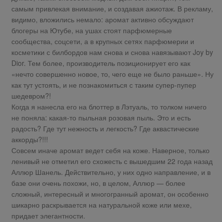
самым привлекая внимание, и создавая ажиотаж. В рекламу,
видимо, вложились немало: аромат активно обсуждают
блогеры на Ютубе, на ушах стоят парфюмерные
сообщества, соцсети, а в крупных сетях парфюмерии и
косметики с билбордов нам снова и снова навязывают Joy by
Dior. Тем более, производитель позиционирует его как
«нечто совершенно новое, то, чего еще не было раньше». Ну
как тут устоять, и не познакомиться с таким супер-пупер
шедевром?!
Когда я нанесла его на блоттер в Лэтуаль, то толком ничего
не поняла: какая-то пыльная розовая пыль. Это и есть
радость? Где тут нежность и легкость? Где аквастические
аккорды?!!!
Совсем иначе аромат ведет себя на коже. Наверное, только
ленивый не отметил его схожесть с вышедшим 22 года назад
Аллюр Шанель. Действительно, у них одно направление, и в
базе они очень похожи, но, в целом, Аллюр — более
сложный, интересный и многогранный аромат, он особенно
шикарно раскрывается на натуральной коже или мехе,
придает элегантности.