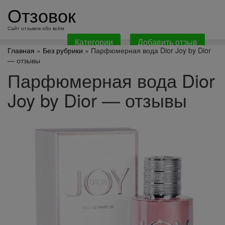
перейти
Отзовок
к
содержанию
Сайт отзывов обо всём
Категории
Добавить отзыв
Главная
»
Без рубрики
» Парфюмерная вода Dior Joy by Dior
— отзывы
Парфюмерная вода Dior
Joy by Dior — отзывы