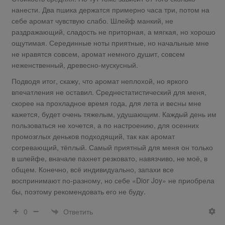
нанести. Два пшика держатся примерно часа три, потом на
себе аромат чувствую слабо. Шлейф манкий, не
раздражающий, сладость не приторная, а мягкая, но хорошо
ощутимая. Серединные ноты приятные, но начальные мне
не нравятся совсем, аромат немного душит, совсем
неженственный, древесно-мускусный.
Подводя итог, скажу, что аромат неплохой, но яркого
впечатления не оставил. Среднестатистический для меня,
скорее на прохладное время года, для лета и весны мне
кажется, будет очень тяжелым, удушающим. Каждый день им
пользоваться не хочется, а по настроению, для осенних
промозглых деньков подходящий, так как аромат
согревающий, тёплый. Самый приятный для меня он только
в шлейфе, вначале пахнет резковато, навязчиво, не моё, в
общем. Конечно, всё индивидуально, запахи все
воспринимают по-разному, но себе «Dior Joy» не приобрела
бы, поэтому рекомендовать его не буду.
Ответить
0