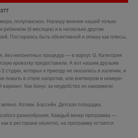
3377
омера, полупансион. Напишу мнение нашей только
м ребенком (9 месяцев) и в несколько другом
зей. Постараюсь быть объективной и опишу как плюсы,
я, без непонятных процедур — в корпус G. Категория
тскую кроватку предоставили. А вот нашим друзьям
 студии, которых к приезду не оказалось в наличии, и
ки пожить в отеле напротив, или вчетвером в номере-
 вариант. Как бонус за неудобство их накормили
зелено. Котики. Бассейн. Детская площадка.
 особого разнообразия. Каждый вечер программа —
к как в ресторане неуютно, на программу остается