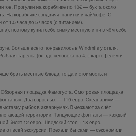
нтов. Прогулки на кораблике по 10€ — бухта около
ь. На кораблике сэндвичи, напитки и чай/кофе. С
 от 1.5 часа до 5 часов (с питанием).
шна), поэтому купил себе симку местную и ни в чём себе
уге. Больше всего понравилось в Windmils у отеля.
Рыбная тарелка (блюдо человека на 4, с картофелем и
чше брать местные блюда, тогда и стоимость, и
.Обзорная площадка Фамогуста. Смотровая площадка
фонтаны». Два взрослых — 110 евро. Океанариум —
выставку рыбок в аквариумах. Выезжают за счёт
прилегающей территории. Танцующие фонтаны — каждый
ной билет 12 евро. Шведский стол + 18 евро.
ие от всей экскурсии. Поехали бы сами — сэкономили