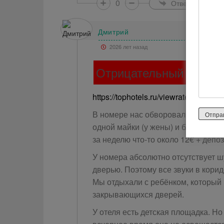
0
Ответить
Дмитрий
2026 лет назад
Отрицательный отзыв
https://tophotels.ru/viewrate/?id=143
В номере нас обворовали! В личны
одной майки (у жены) и блеска для
за неделю что-то около 12€ + депоз
У номера абсолютно отсутствует 
дверью. Поэтому все звуки в кори
Мы отдыхали с ребёнком, который 
закрывающихся дверей.
У отеля есть детская площадка. Н