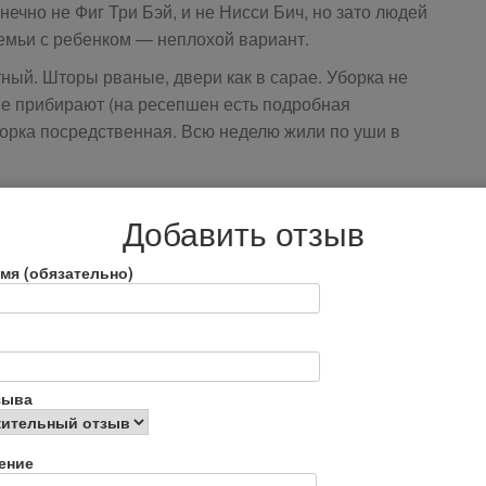
ечно не Фиг Три Бэй, и не Нисси Бич, но зато людей
емьи с ребенком — неплохой вариант.
ый. Шторы рваные, двери как в сарае. Уборка не
не прибирают (на ресепшен есть подробная
орка посредственная. Всю неделю жили по уши в
 все равно не спасает от муравьев!! Весь отдых
Добавить отзыв
ду от их нашествий. Боялась, что ребенка покусают или
мя (обязательно)
 все говорят по-русски. Было бы странно, если не
 отеле наши соотечественники.
 До ресторана и тем более до номеров не дотягивает.
зыва
ль для непритязательных туристов. Если только
ми из-за грязи и муравьев туда не советую.
ение