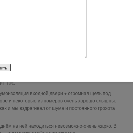
1047
х вещах не досчитались одной пары золотых серёжек,
 губ (приличной фирмы). Берите сейф, хоть и стоит он
ит 10€.
шумоизоляция входной двери + огромная щель под
доре и некоторые из номеров очень хорошо слышны.
как и мы вздрагивал от шума и постоянного грохота
о днём на ней находиться невозможно-очень жарко. В