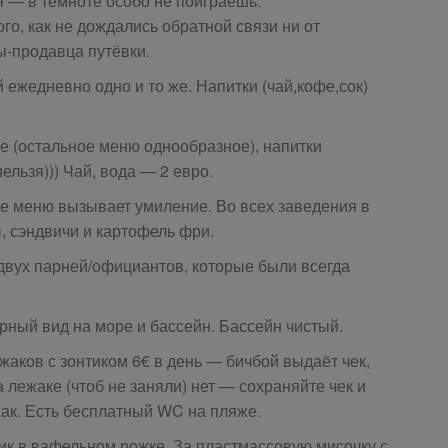
 — в темноте особо не поиграешь.
го, как не дождались обратной связи ни от
ы-продавца путёвки.
 ежедневно одно и то же. Напитки (чай,кофе,сок)
е (остальное меню однообразное), напитки
ельзя))) Чай, вода — 2 евро.
ое меню вызывает умиление. Во всех заведения в
, сэндвичи и картофель фри.
 двух парней/официантов, которые были всегда
арный вид на море и бассейн. Бассейн чистый.
жаков с зонтиком 6€ в день — бичбой выдаёт чек,
лежаке (чтоб не заняли) нет — сохраняйте чек и
ак. Есть бесплатный WC на пляже.
ик в вафельном рожке. За пластмассовую мисочку с