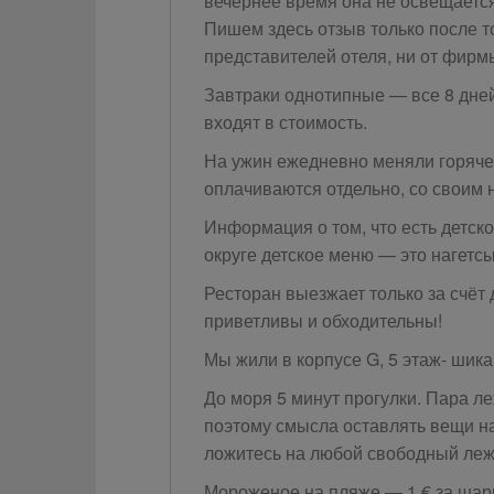
вечернее время она не освещается
Пишем здесь отзыв только после то
представителей отеля, ни от фирм
Завтраки однотипные — все 8 дней
входят в стоимость.
На ужин ежедневно меняли горяче
оплачиваются отдельно, со своим н
Информация о том, что есть детск
округе детское меню — это нагетсы
Ресторан выезжает только за счёт
приветливы и обходительны!
Мы жили в корпусе G, 5 этаж- шик
До моря 5 минут прогулки. Пара ле
поэтому смысла оставлять вещи на 
ложитесь на любой свободный леж
Мороженое на пляже — 1 € за шар