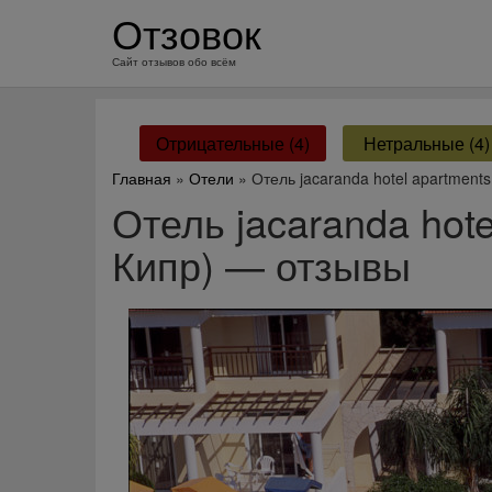
перейти
Отзовок
к
содержанию
Сайт отзывов обо всём
Отрицательные (4)
Нетральные (4)
Главная
»
Отели
» Отель jacaranda hotel apartment
Отель jacaranda hote
Кипр) — отзывы