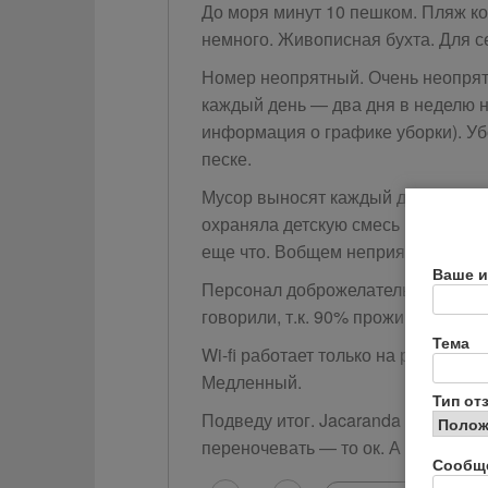
До моря минут 10 пешком. Пляж кон
немного. Живописная бухта. Для с
Номер неопрятный. Очень неопрятн
каждый день — два дня в неделю 
информация о графике уборки). Уб
песке.
Мусор выносят каждый день. Но это
охраняла детскую смесь и другую е
еще что. Вобщем неприятно.
Ваше и
Персонал доброжелательный. Почти
говорили, т.к. 90% проживающих в
Тема
Wi-fi работает только на ресепшн.
Медленный.
Тип от
Подведу итог. Jacaranda — это оте
переночевать — то ок. А вот с деть
Сообщ