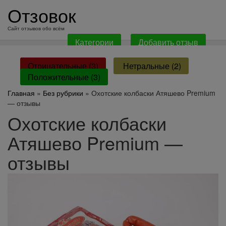
перейти
Отзовок
к
содержанию
Сайт отзывов обо всём
Категории
Добавить отзыв
Отрицательные (3)
Нетральные (2)
Положительные (3)
Главная
»
Без рубрики
» Охотские колбаски Атяшево Premium
— отзывы
Охотские колбаски
Атяшево Premium —
отзывы