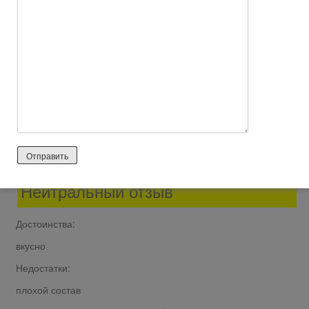
Столько химии, что страшно за свой организм. Почему-то
мне кажется, что они такие вкусные именно благодаря
количеству добавок, усилителей и т. д.
Я бы не рекомендовала употреблять в пищу этот продукт
тем, у кого присутствуют заболевания печени и желудка.
Ответить
0
nataliska-natka
56 лет назад
Нейтральный отзыв
Достоинства:
вкусно
Недостатки:
плохой состав