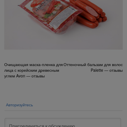
Навигация
Очищающая маска-пленка для
Оттеночный бальзам для волос
лица с корейским древесным
Palette — отзывы
по
углем Avon — отзывы
записям
Авторизуйтесь