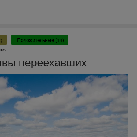
)
Положительные (14)
ших
ывы переехавших