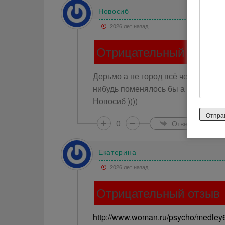
Новосиб
2026 лет назад
Отрицательный отзыв
Дерьмо а не город всё черно -бело
нибудь поменялось бы а так делать
Новосиб ))))
0
Ответить
Екатерина
2026 лет назад
Отрицательный отзыв
http://www.woman.ru/psycho/medley6