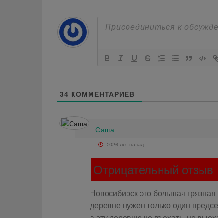
34
КОММЕНТАРИЕВ
Саша
2026 лет назад
Отрицательный отзыв
Новосибирск это большая грязная 
деревне нужен только один председ
в эту деревню не въехать, не выех