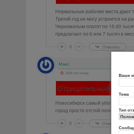
Нормальные рабочие места дают т
Третий год не могу устроится на р
Черножопым платят по 15-20 тысяч
предлагают по 6 или 7 тысяч в мес
0
Ответить
Макс
2026 лет назад
Ваше и
Отрицательный отзыв
Тема
Новосибирск самый убогий, грязн
Тип от
город просто отстой полный.В Нов
0
Ответить
Сообщ