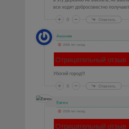
все ходят добросовестно получаю
0
Ответить
Аноним
2026 лет назад
Отрицательный отзыв
Убогий город!!!
0
Ответить
Евген
2026 лет назад
Отрицательный отзыв