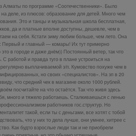
из Алматы по программе «Соотечественники». Было
на деле, из плюсов: образование для детей. Много чем
зования. Это и танцы и музыкальная школа бесплатная,
ков, да и платные вполне доступны, дешевле, чем в
отаем на себя. Кстати зиму любим больше, чем лето. Она
ы: Первый и главный — комары! Их тут примерно
 это в городе и даже днём)) Постоянный ветер, так что
. С работой и правда туго в плане устроиться на
регулярно выплачиваемой з/п. Кумовство похуже чем в
лифицированных, но своих «специалистов». На зп в 20
ввиду, что средний чек в магазине около 1000 рублей.
воём посчитайте на что остаётся. Так что живя здесь
бя, много и тяжело работаешь. Сталкиваешься с ленью
рофессионализмом работников гос.структур. Но
нталитет такой, если ты с деньгами, все хотят с тобой
адствовать, что у них то дела лучше, они умнее, хитрее с
ство. Как будто взрослые люди так и не приобрели
 и очень приятные, но это обычно успешные