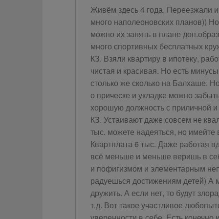
Живём здесь 4 года. Переезжали 
много наполеоновских планов)) Но 
можно их занять в плане доп.обра
много спортивных бесплатных круж
КЗ. Взяли квартиру в ипотеку, раб
чистая и красивая. Но есть минус
столько же сколько на Балхаше. Но
о прическе и укладке можно забыть
хорошую должность с приличной и 
КЗ. Устаивают даже совсем не ква
тыс. можете надеяться, но имейте 
Квартплата 6 тыс. Даже работая вд
всё меньше и меньше веришь в се
и пофигизмом и элементарным неп
радуешься достижениям детей) А ме
дружить. А если нет, то будут злор
т.д. Вот такое участливое любопыт
уверенности в себе. Есть конечно