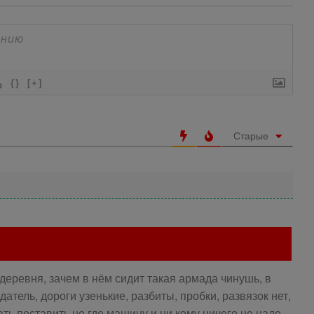
{}
[+]
Старые
деревня, зачем в нём сидит такая армада чинушь, в
атель, дороги узенькие, разбиты, пробки, развязок нет,
ать поставить не где машину и ни кому ничего не надо,