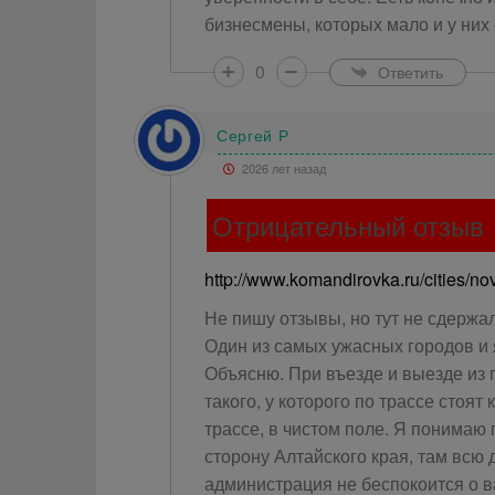
бизнесмены, которых мало и у них с
0
Ответить
Сергей Р
2026 лет назад
Отрицательный отзыв
http://www.komandirovka.ru/cities/no
Не пишу отзывы, но тут не сдержал
Один из самых ужасных городов и я
Объясню. При въезде и выезде из 
такого, у которого по трассе стоят
трассе, в чистом поле. Я понимаю 
сторону Алтайского края, там всю д
администрация не беспокоится о ва