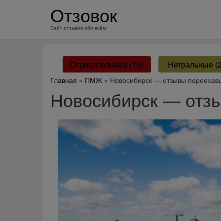
перейти
Отзовок
к
содержанию
Сайт отзывов обо всём
Отрицательные (18)
Нетральные (2
Главная
»
ПМЖ
» Новосибирск — отзывы переехав
Новосибирск — отз