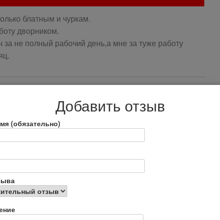
олько блатным и чуркам.
аботу дворником.
 за не полный рабочий день,а мне за туже работу
яц.
Добавить отзыв
мя (обязательно)
ый, вонючий, помойный, засраный, бесперспективный
зыва
осибирске почти одни алкаши и наркаманы живут
ение