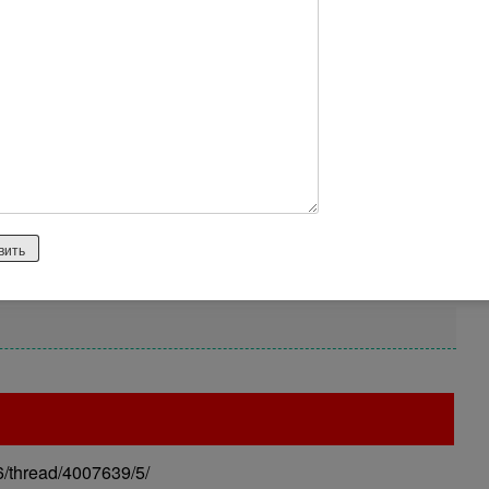
е если бы по менять руководство может быть что
 тут не чего хотите стать оборванцами тогда вам в
/thread/4007639/5/