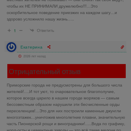
чтобы их НЕ ПРИНИМАЛИ дружелюбно!!!…Это
оскорбительное поведение приезжих на каждом шагу…и
здорово усложнило нашу жизнь…..
Ответить
1
Екатерина
2026 лет назад
Отрицательный отзыв
Приморские города не предусмотрены для большого числа
жителей!….И тот уют, то очаровательное благополучие,
которое всегда царило в нашем городе моряков — самым
бессовестным образом нарушили эти бесчисленные орды
переселенцев!…Это для них построили каменные джунгли
многоэтажек…уничтожив многолетние плавни, значительную
часть Пионерской рощи и виноградники!…..Вода по графику,
норд-осты и цементные заводы — это всё такие мелочи по