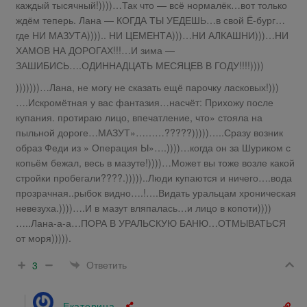
каждый тысячный!))))…Так что — всё нормалёк…вот только
ждём теперь. Лана — КОГДА ТЫ УЕДЕШЬ…в свой Ё-бург…
где НИ МАЗУТА)))).. НИ ЦЕМЕНТА)))…НИ АЛКАШНИ)))…НИ
ХАМОВ НА ДОРОГАХ!!!…И зима —
ЗАШИБИСЬ….ОДИННАДЦАТЬ МЕСЯЦЕВ В ГОДУ!!!!))))
)))))))…Лана, не могу не сказать ещё парочку ласковых!)))
….Искромётная у вас фантазия…насчёт: Прихожу после
купания. протираю лицо, впечатление, что» стояла на
пыльной дороге…МАЗУТ»………?????)))))…..Сразу возник
образ Феди из » Операция Ы»….))))…когда он за Шуриком с
копьём бежал, весь в мазуте!))))…Может вы тоже возле какой
стройки пробегали????.)))))..Люди купаются и ничего….вода
прозрачная..рыбок видно….!….Видать уральцам хроническая
невезуха.))))….И в мазут вляпалась…и лицо в копоти))))
…..Лана-а-а…ПОРА В УРАЛЬСКУЮ БАНЮ…ОТМЫВАТЬСЯ
от моря))))).
Ответить
3
Екатерина