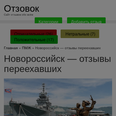
перейти
Отзовок
к
содержанию
Сайт отзывов обо всём
Категории
Добавить отзыв
Отрицательные (26)
Нетральные (7)
Положительные (17)
Главная
»
ПМЖ
» Новороссийск — отзывы переехавших
Новороссийск — отзывы
переехавших