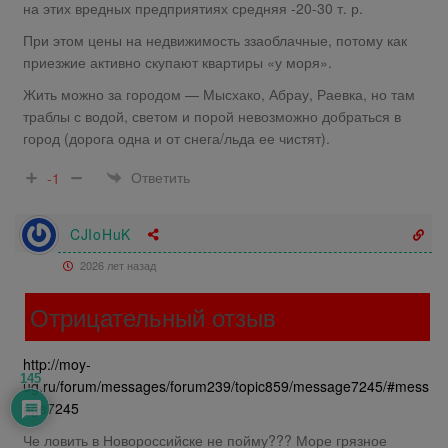
на этих вредных предприятиях средняя -20-30 т. р.
При этом цены на недвижимость ззаоблачные, потому как
приезжие активно скупают квартиры «у моря».
Жить можно за городом — Мысхако, Абрау, Раевка, но там
траблы с водой, светом и порой невозможно добраться в
город (дорога одна и от снега/льда ее чистят).
Ответить
-1
CJIoHuK
2026 лет назад
Отрицательный отзыв
http://moy-
145
ug.ru/forum/messages/forum239/topic859/message7245/#mess
age7245
Че ловить в Новороссийске не пойму??? Море грязное