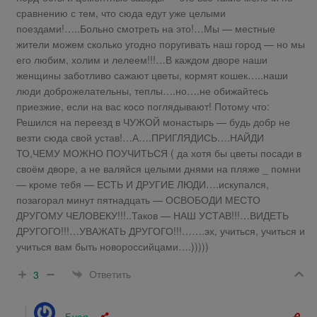
сравнению с тем, что сюда едут уже целыми
поездами!…..Больно смотреть на это!…Мы — местные
жители можем сколько угодно поругивать наш город — но мы
его любим, холим и лелеем!!!…В каждом дворе наши
женщины заботливо сажают цветы, кормят кошек…..наши
люди доброжелательны, теплы….но….не обижайтесь
приезжие, если на вас косо поглядывают! Потому что:
Решился на переезд в ЧУЖОЙ монастырь — будь добр не
везти сюда свой устав!…А….ПРИГЛЯДИСЬ….НАЙДИ
ТО,ЧЕМУ МОЖНО ПОУЧИТЬСЯ ( да хотя бы цветы посади в
своём дворе, а не валяйся целыми днями на пляже _ помни
— кроме тебя — ЕСТЬ И ДРУГИЕ ЛЮДИ….искупался,
позагорал минут пятнадцать — ОСВОБОДИ МЕСТО
ДРУГОМУ ЧЕЛОВЕКУ!!!..Таков — НАШ УСТАВ!!!…ВИДЕТЬ
ДРУГОГО!!!…УВАЖАТЬ ДРУГОГО!!!…….эх, учиться, учиться и
учиться вам быть новороссийцами….)))))
Ответить
3
Буся