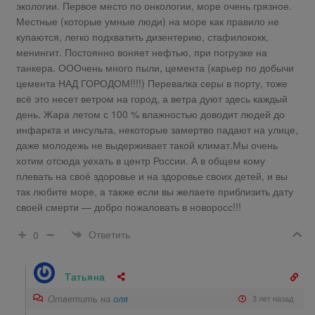
экологии. Первое место по онкологии, море очень грязное.
Местные (которые умные люди) на море как правило не
купаются, легко подхватить дизентерию, стафилококк,
менингит. Постоянно воняет нефтью, при погрузке на
танкера. ОООчень много пыли, цемента (карьер по добычи
цемента НАД ГОРОДОМ!!!!) Перевалка серы в порту, тоже
всё это несет ветром на город, а ветра дуют здесь каждый
день. Жара летом с 100 % влажностью доводит людей до
инфаркта и инсульта, некоторые замертво падают на улице,
даже молодежь не выдерживает такой климат.Мы очень
хотим отсюда уехать в центр России. А в общем кому
плевать на своё здоровье и на здоровье своих детей, и вы
так любите море, а также если вы желаете приблизить дату
своей смерти — добро пожаловать в новоросс!!!
Ответить
0
Татьяна
Ответить на
оля
3 лет назад