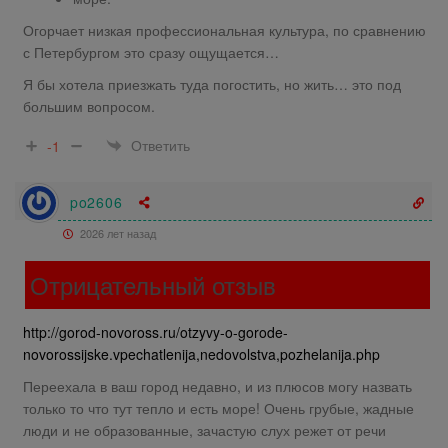
Огорчает низкая профессиональная культура, по сравнению
с Петербургом это сразу ощущается…
Я бы хотела приезжать туда погостить, но жить… это под
большим вопросом.
Ответить
-1
po2606
2026 лет назад
Отрицательный отзыв
http://gorod-novoross.ru/otzyvy-o-gorode-
novorossijske.vpechatlenija,nedovolstva,pozhelanija.php
Переехала в ваш город недавно, и из плюсов могу назвать
только то что тут тепло и есть море! Очень грубые, жадные
люди и не образованные, зачастую слух режет от речи