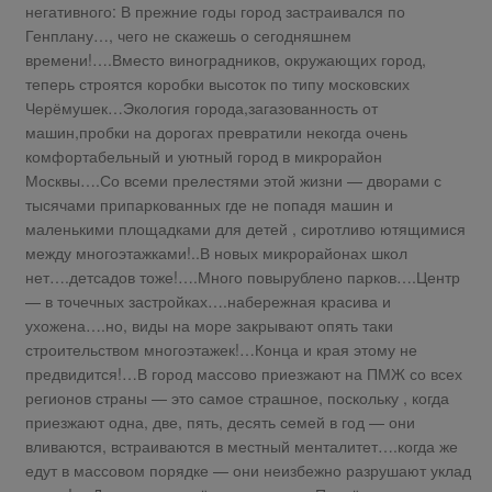
негативного: В прежние годы город застраивался по
Генплану…, чего не скажешь о сегодняшнем
времени!….Вместо виноградников, окружающих город,
теперь строятся коробки высоток по типу московских
Черёмушек…Экология города,загазованность от
машин,пробки на дорогах превратили некогда очень
комфортабельный и уютный город в микрорайон
Москвы….Со всеми прелестями этой жизни — дворами с
тысячами припаркованных где не попадя машин и
маленькими площадками для детей , сиротливо ютящимися
между многоэтажками!..В новых микрорайонах школ
нет….детсадов тоже!….Много повырублено парков….Центр
— в точечных застройках….набережная красива и
ухожена….но, виды на море закрывают опять таки
строительством многоэтажек!…Конца и края этому не
предвидится!…В город массово приезжают на ПМЖ со всех
регионов страны — это самое страшное, поскольку , когда
приезжают одна, две, пять, десять семей в год — они
вливаются, встраиваются в местный менталитет….когда же
едут в массовом порядке — они неизбежно разрушают уклад