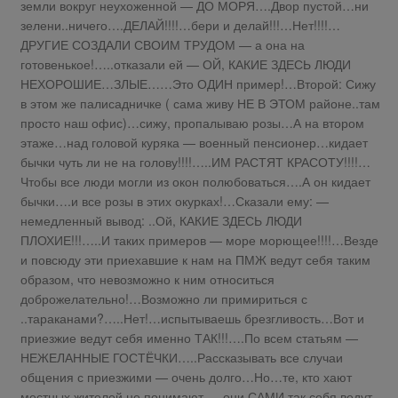
земли вокруг неухоженной — ДО МОРЯ….Двор пустой…ни
зелени..ничего….ДЕЛАЙ!!!!…бери и делай!!!…Нет!!!!…
ДРУГИЕ СОЗДАЛИ СВОИМ ТРУДОМ — а она на
готовенькое!…..отказали ей — ОЙ, КАКИЕ ЗДЕСЬ ЛЮДИ
НЕХОРОШИЕ…ЗЛЫЕ……Это ОДИН пример!…Второй: Сижу
в этом же палисадничке ( сама живу НЕ В ЭТОМ районе..там
просто наш офис)…сижу, пропалываю розы…А на втором
этаже…над головой куряка — военный пенсионер…кидает
бычки чуть ли не на голову!!!!…..ИМ РАСТЯТ КРАСОТУ!!!!…
Чтобы все люди могли из окон полюбоваться….А он кидает
бычки….и все розы в этих окурках!…Сказали ему: —
немедленный вывод: ..Ой, КАКИЕ ЗДЕСЬ ЛЮДИ
ПЛОХИЕ!!!…..И таких примеров — море морющее!!!!…Везде
и повсюду эти приехавшие к нам на ПМЖ ведут себя таким
образом, что невозможно к ним относиться
доброжелательно!…Возможно ли примириться с
..тараканами?…..Нет!…испытываешь брезгливость…Вот и
приезжие ведут себя именно ТАК!!!….По всем статьям —
НЕЖЕЛАННЫЕ ГОСТЁЧКИ…..Рассказывать все случаи
общения с приезжими — очень долго…Но…те, кто хают
местных жителей не понимают — они САМИ так себя ведут,