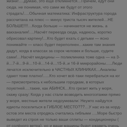
жизни!….Думаю, это ещё откликнется…Причём, едут они
сюда. не понимая, что сами же будут от этого
страдать!….Обычная математика: Инфраструктура города
рассчитана на плюс — минус триста тысяч жителей…НЕ
БОЛЬШЕ!!!!…Когда больше — начинается не жизнь. а
вакханалия!….Насчёт переезда сюда, надеюсь, коротко
обрисовал картину!…Кто будет ехать с детьми — ясно
понимайте — класс будет переполнен…какие там знания
дадут, когда в классах за сорок человек и больше, судите
сами!…Насчёт медицины — поликлиника тоже одна — на 3-
й…7-й…9-й…10-й…14-й…15-й..и 16-й микрорайоны…..Люди
лечатся исключительно в ЧАСТНЫХ КЛИНИКАХ…Анализы
сдают тоже платно!…..Кто хочет всё-таки перебраться на юг
— присмотритесь к небольшим городкам, в которых
поуютней….такие, как АБИНСК…Кто грезит жить у моря,
скажу сразу: Когда у нас стали возводить многоэтажки прямо
у моря, местные жители недоумевали: Неужто найдутся
идиоты поселиться в ГИБЛОЕ МЕСТО???…У нас из-за норд-
остов эти места отродясь считались гиблыми ….Море быстро
выведет из строя не только ваши сплиты — кондиционеры (
от солёного ветра), но и ваши машины будут ржаветь очень