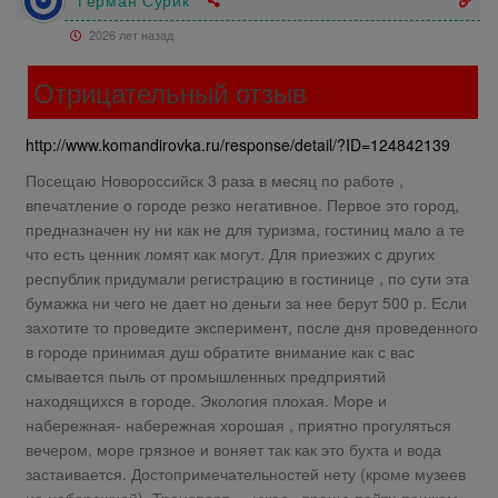
Герман Сурик
2026 лет назад
Отрицательный отзыв
http://www.komandirovka.ru/response/detail/?ID=124842139
Посещаю Новороссийск 3 раза в месяц по работе ,
впечатление о городе резко негативное. Первое это город,
предназначен ну ни как не для туризма, гостиниц мало а те
что есть ценник ломят как могут. Для приезжих с других
республик придумали регистрацию в гостинице , по сути эта
бумажка ни чего не дает но деньги за нее берут 500 р. Если
захотите то проведите эксперимент, после дня проведенного
в городе принимая душ обратите внимание как с вас
смывается пыль от промышленных предприятий
находящихся в городе. Экология плохая. Море и
набережная- набережная хорошая , приятно прогуляться
вечером, море грязное и воняет так как это бухта и вода
застаивается. Достопримечательностей нету (кроме музеев
на набережной). Транспорт — ужас , проще пойти пешком.