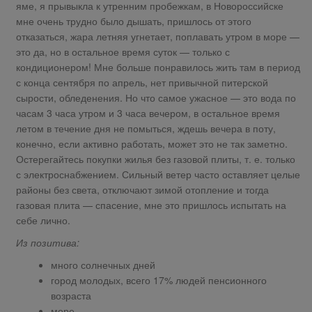
яме, я прывыкла к утренним пробежкам, в Новороссийске
мне очень трудно было дышать, пришлось от этого
отказаться, жара летняя угнетает, поплавать утром в море —
это да, но в остальное время суток — только с
кондиционером! Мне больше понравилось жить там в период
с конца сентября по апрель, нет привычной питерской
сырости, обледенения. Но что самое ужасное — это вода по
часам 3 часа утром и 3 часа вечером, в остальное время
летом в течение дня не помыться, ждешь вечера в поту,
конечно, если активно работать, может это не так заметно.
Остерегайтесь покупки жилья без газовой плиты, т. е. только
с электроснабжением. Сильный ветер часто оставляет целые
районы без света, отключают зимой отопление и тогда
газовая плита — спасение, мне это пришлось испытать на
себе лично.
Из позитива:
много солнечных дней
город молодых, всего 17% людей пенсионного
возраста
море.