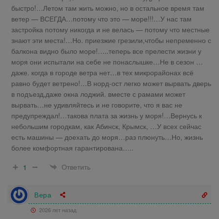
быстро!…Летом там жить можно, но в остальное время там
ветер — ВСЕГДА…потому что это — море!!!…У нас там
застройка потому никогда и не велась — потому что местные
знают эти места!…Но. приезжие грезили,чтобы непременно с
балкона видно было море!…..теперь все прелести жизни у
моря они испытали на себе не понаслышке…Не в сезон …
даже. когда в городе ветра нет…в тех микрорайонах всё
равно будет ветрено!…В норд-ост легко может вырвать дверь
в подъезд,даже окна лоджий. вместе с рамами может
вырвать…не удивляйтесь и не говорите, что я вас не
предупреждал!…такова плата за жизнь у моря!…Вернусь к
небольшим городкам, как Абинск, Крымск, …У всех сейчас
есть машины — доехать до моря…раз плюнуть…Но, жизнь
более комфортная гарантирована…..
Ответить
1
Вера
2026 лет назад