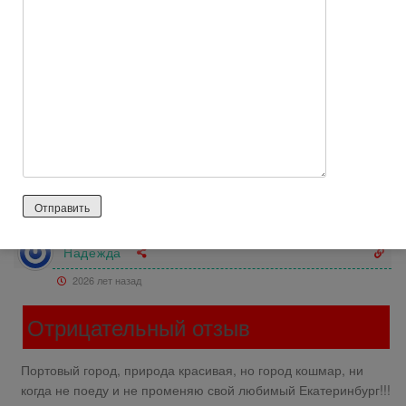
Ответить
-2
Алена
Ответить на
Артем
3 лет назад
едьте и отдыхайте в других городах! Новороссийск не
город-курорт.
2
Ответить
Надежда
2026 лет назад
Отрицательный отзыв
Портовый город, природа красивая, но город кошмар, ни
когда не поеду и не променяю свой любимый Екатеринбург!!!