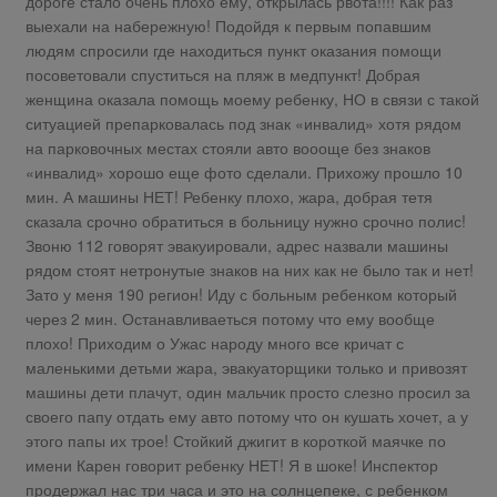
дороге стало очень плохо ему, открылась рвота!!!! Как раз
выехали на набережную! Подойдя к первым попавшим
людям спросили где находиться пункт оказания помощи
посоветовали спуститься на пляж в медпункт! Добрая
женщина оказала помощь моему ребенку, НО в связи с такой
ситуацией препарковалась под знак «инвалид» хотя рядом
на парковочных местах стояли авто воооще без знаков
«инвалид» хорошо еще фото сделали. Прихожу прошло 10
мин. А машины НЕТ! Ребенку плохо, жара, добрая тетя
сказала срочно обратиться в больницу нужно срочно полис!
Звоню 112 говорят эвакуировали, адрес назвали машины
рядом стоят нетронутые знаков на них как не было так и нет!
Зато у меня 190 регион! Иду с больным ребенком который
через 2 мин. Останавливаеться потому что ему вообще
плохо! Приходим о Ужас народу много все кричат с
маленькими детьми жара, эвакуаторщики только и привозят
машины дети плачут, один мальчик просто слезно просил за
своего папу отдать ему авто потому что он кушать хочет, а у
этого папы их трое! Стойкий джигит в короткой маячке по
имени Карен говорит ребенку НЕТ! Я в шоке! Инспектор
продержал нас три часа и это на солнцепеке, с ребенком