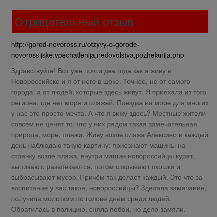
Отрицательный отзыв
http://gorod-novoross.ru/otzyvy-o-gorode-
novorossijske.vpechatlenija,nedovolstva,pozhelanija.php
Здравствуйте! Вот уже почти два года как я живу в
Новороссийске и я от него в шоке. Точнее, не от самого
города, а от людей, которые здесь живут. Я приехала из того
региона, где нет моря и пляжей. Поездка на море для многих
у нас это просто мечта. А что я вижу здесь? Местные жители
совсем не ценят то, что у них рядом такая замечательная
природа, море, пляжи. Живу возле пляжа Алексино и каждый
день наблюдаю такую картину: приезжают машины на
стоянку возле пляжа, внутри машин новороссийцы курят,
выпивают, развлекаются, потом открывают окошки и
выбрасывают мусор. Причём так делает каждый. Это что за
воспитание у вас такое, новороссийцы? Зделала замечание,
получила молотком по голове днём среди людей.
Обратилась в полицию, сняла побои, но дело замяли.