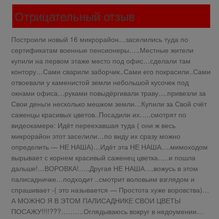
Отрицательный отзыв
Построили новый 16 микрорайон…заселились туда по
сертификатам военные пенсионеры…..Местные жители
купили на первом этаже место под офис…сделали там
контору…Сами сварили заборчик..Сами его покрасили..Сами
отвоевали у каменистой земли небольшой кусочек под
окнами офиса…руками повыдёргивали траву….привезли за
Свои деньги несколько мешком земли…Купили за Свой счёт
саженцы красивых цветов..Посадили их…..смотрят по
видеокамере: Идёт переехавшая туда ( они ж весь
микрорайон этот заселили…по виду их сразу можно
определить — НЕ НАША)…Идёт эта НЕ НАША….мимоходом
вырывает с корнем красивый саженец цветка…..и пошла
дальше!…ВОРОВКА!…..Другая НЕ НАША….вожусь в этом
палисадничке…подходит ..смотрит воловьим взглядом и
спрашивает -( это называется — Простота хуже воровства)…
А МОЖНО Я В ЭТОМ ПАЛИСАДНИКЕ СВОИ ЦВЕТЫ
ПОСАЖУ!!!!???……….Оглядываюсь вокруг в недоумении…