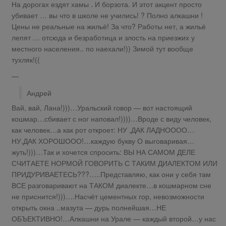
На дорогах ездят хамы . И борзота. И этот акцент просто
убивает … вы что в школе не учились! ? Полно алкашни !
Цены не реальные на жильё! За что? Работы нет, а жильё
лепят … отсюда и безработица и злость на приезжих у
местного населения.. по наехали!)) Зимой тут вообще
тухляк!((
—
Андрей
Вай, вай, Лана!)))…Уральский говор — вот настоящий
кошмар…сбивает с ног наповал!))))…Вроде с виду человек,
как человек…а как рот откроет: НУ ,ДАК ЛАДНОООО…
НУ,ДАК ХОРОШООО!…каждую букву О выговаривая…
жуть!)))…Так и хочется спросить: ВЫ НА САМОМ ДЕЛЕ
СЧИТАЕТЕ НОРМОЙ ГОВОРИТЬ С ТАКИМ ДИАЛЕКТОМ ИЛИ
ПРИДУРИВАЕТЕСЬ???…..Представляю, как они у себя там
ВСЕ разговаривают на ТАКОМ диалекте…в кошмарном сне
не приснится!)))….Насчёт цементных гор, невозможности
открыть окна ..мазута — дурь полнейшая…НЕ
ОБЪЕКТИВНО!…Алкашни на Урале — каждый второй…у нас