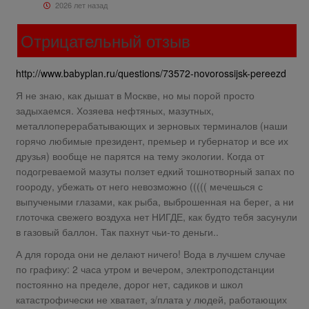
2026 лет назад
Отрицательный отзыв
http://www.babyplan.ru/questions/73572-novorossijsk-pereezd
Я не знаю, как дышат в Москве, но мы порой просто
задыхаемся. Хозяева нефтяных, мазутных,
металлоперерабатывающих и зерновых терминалов (наши
горячо любимые президент, премьер и губернатор и все их
друзья) вообще не парятся на тему экологии. Когда от
подогреваемой мазуты ползет едкий тошнотворный запах по
гоороду, убежать от него невозможно ((((( мечешься с
выпучеными глазами, как рыба, выброшенная на берег, а ни
глоточка свежего воздуха нет НИГДЕ, как будто тебя засунули
в газовый баллон. Так пахнут чьи-то деньги..
А для города они не делают ничего! Вода в лучшем случае
по графику: 2 часа утром и вечером, электроподстанции
постоянно на пределе, дорог нет, садиков и школ
катастрофически не хватает, з/плата у людей, работающих