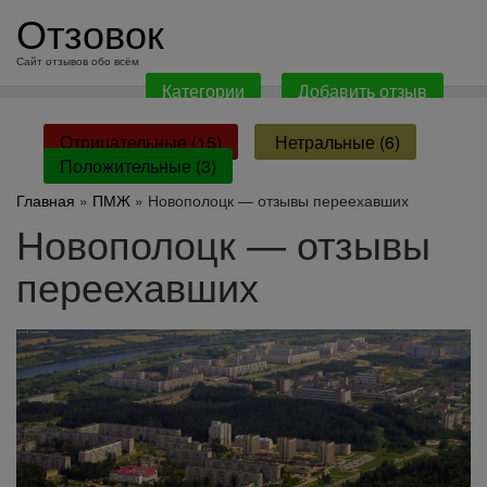
перейти
Отзовок
к
содержанию
Сайт отзывов обо всём
Категории
Добавить отзыв
Отрицательные (15)
Нетральные (6)
Положительные (3)
Главная
»
ПМЖ
» Новополоцк — отзывы переехавших
Новополоцк — отзывы
переехавших