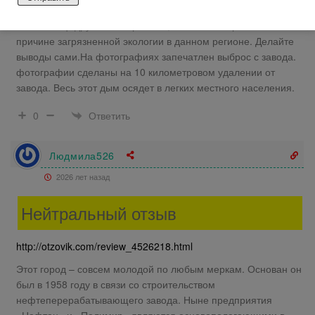
клопов. И это все центр Европы. Приглашал в гости в
Новополоцк друзей из Германии, отказались приезжать по
причине загрязненной экологии в данном регионе. Делайте
выводы сами.На фотографиях запечатлен выброс с завода.
фотографии сделаны на 10 километровом удалении от
завода. Весь этот дым осядет в легких местного населения.
Ответить
0
Людмила526
2026 лет назад
Нейтральный отзыв
http://otzovik.com/review_4526218.html
Этот город – совсем молодой по любым меркам. Основан он
был в 1958 году в связи со строительством
нефтеперерабатывающего завода. Ныне предприятия