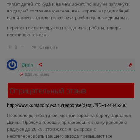
тягает детей кто куда и на чём может. почему не заглянули
во дворы? состояние ужасное, ямы и грязь! народ в общей
своей массе- хамло, колхозники разбалованные деньгами.
переехал сюда из другого города из-за работы, теперь
проклинаю тот день.
Ответить
0
Brain
2026 лет назад
Отрицательный отзыв
http://www.komandirovka.ru/response/detail/?ID=124845280
Новополоцк, небольшой, уютный город на берегу Западной
Двины. Прблема города и прилегающих к нему районов в
радиусе до 20 км. это экология. Выбросы с
нефтеперерабатывающего завода превышают все