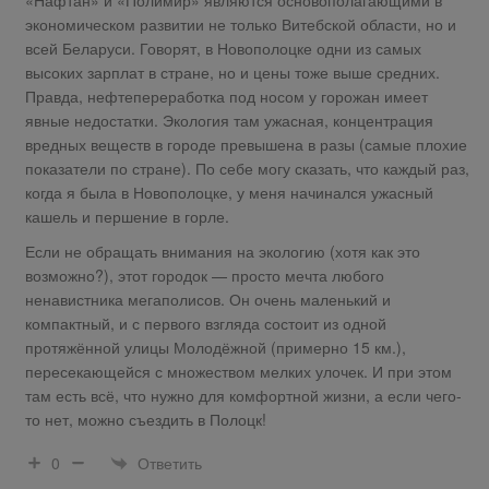
«Нафтан» и «Полимир» являются основополагающими в
экономическом развитии не только Витебской области, но и
всей Беларуси. Говорят, в Новополоцке одни из самых
высоких зарплат в стране, но и цены тоже выше средних.
Правда, нефтепереработка под носом у горожан имеет
явные недостатки. Экология там ужасная, концентрация
вредных веществ в городе превышена в разы (самые плохие
показатели по стране). По себе могу сказать, что каждый раз,
когда я была в Новополоцке, у меня начинался ужасный
кашель и першение в горле.
Если не обращать внимания на экологию (хотя как это
возможно?), этот городок — просто мечта любого
ненавистника мегаполисов. Он очень маленький и
компактный, и с первого взгляда состоит из одной
протяжённой улицы Молодёжной (примерно 15 км.),
пересекающейся с множеством мелких улочек. И при этом
там есть всё, что нужно для комфортной жизни, а если чего-
то нет, можно съездить в Полоцк!
Ответить
0