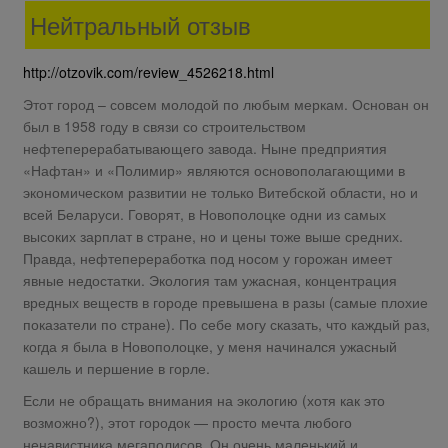
Нейтральный отзыв
http://otzovik.com/review_4526218.html
Этот город – совсем молодой по любым меркам. Основан он
был в 1958 году в связи со строительством
нефтеперерабатывающего завода. Ныне предприятия
«Нафтан» и «Полимир» являются основополагающими в
экономическом развитии не только Витебской области, но и
всей Беларуси. Говорят, в Новополоцке одни из самых
высоких зарплат в стране, но и цены тоже выше средних.
Правда, нефтепереработка под носом у горожан имеет
явные недостатки. Экология там ужасная, концентрация
вредных веществ в городе превышена в разы (самые плохие
показатели по стране). По себе могу сказать, что каждый раз,
когда я была в Новополоцке, у меня начинался ужасный
кашель и першение в горле.
Если не обращать внимания на экологию (хотя как это
возможно?), этот городок — просто мечта любого
ненавистника мегаполисов. Он очень маленький и