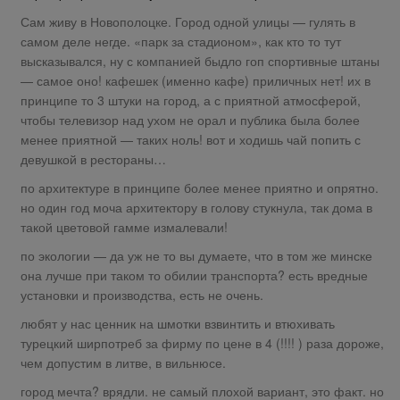
Сам живу в Новополоцке. Город одной улицы — гулять в
самом деле негде. «парк за стадионом», как кто то тут
высказывался, ну с компанией быдло гоп спортивные штаны
— самое оно! кафешек (именно кафе) приличных нет! их в
принципе то 3 штуки на город, а с приятной атмосферой,
чтобы телевизор над ухом не орал и публика была более
менее приятной — таких ноль! вот и ходишь чай попить с
девушкой в рестораны…
по архитектуре в принципе более менее приятно и опрятно.
но один год моча архитектору в голову стукнула, так дома в
такой цветовой гамме измалевали!
по экологии — да уж не то вы думаете, что в том же минске
она лучше при таком то обилии транспорта? есть вредные
установки и производства, есть не очень.
любят у нас ценник на шмотки взвинтить и втюхивать
турецкий ширпотреб за фирму по цене в 4 (!!!! ) раза дороже,
чем допустим в литве, в вильнюсе.
город мечта? врядли. не самый плохой вариант, это факт. но