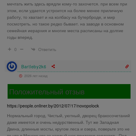
мечтать жить здесь врядли кому-то захочется. при всем при
этом, если удается устроится на более менее приличную
работу, то хватает и на колбасу на бутерброде, и мир
посмотреть. но такое редко бывает. на заводе в основном
семейная иерархия и многие места расписаны на долгие
годы вперед.
Ответить
0
Bartleby2k6
2026 лет назад
Положительный отзыв
https://people.onliner.by/2012/07/17/novopolock
Нормальный город. Чистый, уютный, дворец бракосочетаний
даже имеется и очень недурственный. Тут же Западная
Двина, длинные мосты, кругом леса и озера, поверьте это не
то что в Минске где за каждый шаг придется заплатить. Под