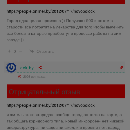
https://people.onliner.by/2012/07/17/novopolock
Город одна целая промзона )) Получают 500 и потом в
старости все потратят на лекарства для того чтобы вылечить
все болезни каторые приобретут в процессе работы на хим
заводе ))
Ответить
0
dok.by
2026 лет назад
Отрицательный отзыв
https://people.onliner.by/2012/07/17/novopolock
я житель этого «города». вообще город он толко на карте, а
так общага коридорного типа. новый микророён- нет никакой
инфраструктуры, ни садов ни школ, и в проекте нет. народ