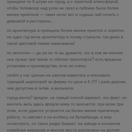
принципе то 3 штуки на город, а с приятной атмосферой,
чтобы телевизор над ухом не орал и публика была более
менее приятной — таких ноль! вот и ходишь чай попить с
девушкой в рестораны…
по архитектуре в принципе более менее приятно и опрятно.
но один год моча архитектору в голову стукнула, так дома в
такой цветовой гамме измалевали!
по экологии — да уж не то вы думаете, что в том же минске
она лучше при таком то обилии транспорта? есть вредные
установки и производства, есть не очень.
любят у нас ценник на шмотки взвинтить и втюхивать
турецкий ширпотреб за фирму по цене в 4 (!!!! ) раза дороже,
чем допустим в литве, в вильнюсе.
город мечта? врядли. не самый плохой вариант, это факт. но
мечтать жить здесь врядли кому-то захочется. при всем при
этом, если удается устроится на более менее приличную
работу, то хватает и на колбасу на бутерброде, и мир
посмотреть. но такое редко бывает. на заводе в основном
семейная иерархия и многие места расписаны на долгие