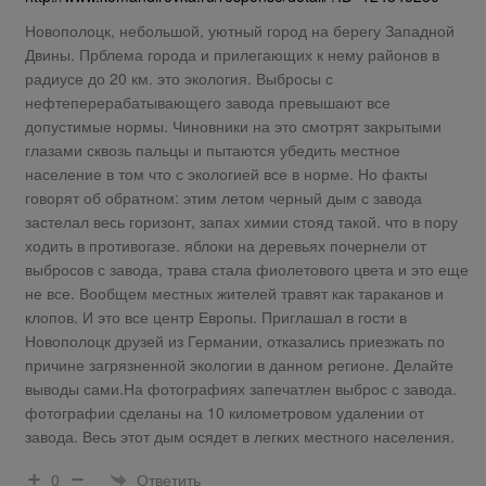
Новополоцк, небольшой, уютный город на берегу Западной
Двины. Прблема города и прилегающих к нему районов в
радиусе до 20 км. это экология. Выбросы с
нефтеперерабатывающего завода превышают все
допустимые нормы. Чиновники на это смотрят закрытыми
глазами сквозь пальцы и пытаются убедить местное
население в том что с экологией все в норме. Но факты
говорят об обратном: этим летом черный дым с завода
застелал весь горизонт, запах химии стояд такой. что в пору
ходить в противогазе. яблоки на деревьях почернели от
выбросов с завода, трава стала фиолетового цвета и это еще
не все. Вообщем местных жителей травят как тараканов и
клопов. И это все центр Европы. Приглашал в гости в
Новополоцк друзей из Германии, отказались приезжать по
причине загрязненной экологии в данном регионе. Делайте
выводы сами.На фотографиях запечатлен выброс с завода.
фотографии сделаны на 10 километровом удалении от
завода. Весь этот дым осядет в легких местного населения.
Ответить
0