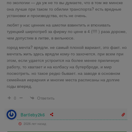
по экологии — да уж не то вы думаете, что в том же минске
она лучше при таком то обилии транспорта? есть вредные
установки и производства, есть не очень.
любят у нас ценник на шмотки взвинтить и втюхивать
турецкий ширпотреб за фирму по цене в 4 (!!!! ) раза дороже,
чем допустим в литве, в вильнюсе.
город мечта? врядли. не самый плохой вариант, это факт. но
мечтать жить здесь врядли кому-то захочется. при всем при
этом, если удается устроится на более менее приличную
работу, то хватает и на колбасу на бутерброде, и мир
посмотреть. но такое редко бывает. на заводе в основном
семейная иерархия и многие места расписаны на долгие
годы вперед.
Ответить
0
Bartleby2k6
2026 лет назад