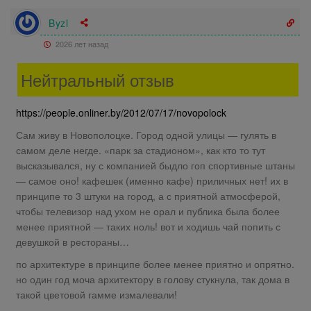
Byzl
2026 лет назад
Нейтральный отзыв
https://people.onliner.by/2012/07/17/novopolock
Сам живу в Новополоцке. Город одной улицы — гулять в
самом деле негде. «парк за стадионом», как кто то тут
высказывался, ну с компанией быдло гоп спортивные штаны
— самое оно! кафешек (именно кафе) приличных нет! их в
принципе то 3 штуки на город, а с приятной атмосферой,
чтобы телевизор над ухом не орал и публика была более
менее приятной — таких ноль! вот и ходишь чай попить с
девушкой в рестораны…
по архитектуре в принципе более менее приятно и опрятно.
но один год моча архитектору в голову стукнула, так дома в
такой цветовой гамме измалевали!