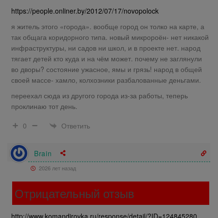
https://people.onliner.by/2012/07/17/novopolock
я житель этого «города». вообще город он толко на карте, а
так общага коридорного типа. новый микророён- нет никакой
инфраструктуры, ни садов ни школ, и в проекте нет. народ
тягает детей кто куда и на чём может. почему не заглянули
во дворы? состояние ужасное, ямы и грязь! народ в общей
своей массе- хамло, колхозники разбалованные деньгами.
переехал сюда из другого города из-за работы, теперь
проклинаю тот день.
Ответить
0
Brain
2026 лет назад
Отрицательный отзыв
http://www.komandirovka.ru/response/detail/?ID=124845280