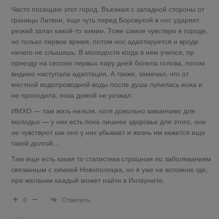
Часто посещаю этот город. Въезжая с западной стороны от
границы Латвии, еще чуть перед Боровухой в нос ударяет
резкий запах какой-то химии. Тоже самое чувствую в городе,
но только первое время, потом нос адаптируется и вроде
ничего не слышишь. В молодости когда в нем учился, пр
приезду на сессию первых пару дней болела голова, потом
видимо наступала адаптация. А также, замечал, что от
местной водопроводной воды после душа лупилась кожа и
не проходила, пока домой не уезжал.
ИМХО — там жить нельзя, хотя довольно заманчиво для
молодых — у них есть пока лишнее здоровье для этого, они
не чувствуют как оно у них убывает и жизнь им кажется еще
такой долгой…
Там еще есть какая то статистика страшная по заболеваниям
связанным с химией Новополоцка, но я уже не вспомню где,
при желании каждый может найти в Интернете.
Ответить
0