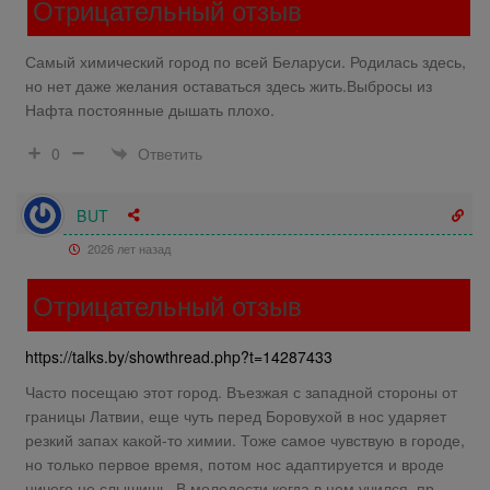
Отрицательный отзыв
Самый химический город по всей Беларуси. Родилась здесь,
но нет даже желания оставаться здесь жить.Выбросы из
Нафта постоянные дышать плохо.
Ответить
0
BUT
2026 лет назад
Отрицательный отзыв
https://talks.by/showthread.php?t=14287433
Часто посещаю этот город. Въезжая с западной стороны от
границы Латвии, еще чуть перед Боровухой в нос ударяет
резкий запах какой-то химии. Тоже самое чувствую в городе,
но только первое время, потом нос адаптируется и вроде
ничего не слышишь. В молодости когда в нем учился, пр