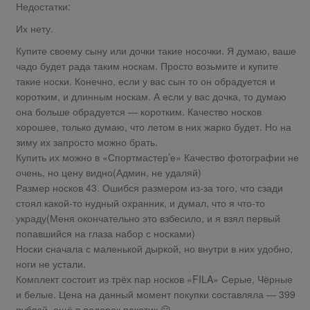
Недостатки:
Их нету.
Купите своему сыну или дочки такие носочки. Я думаю, ваше
чадо будет рада таким носкам. Просто возьмите и купите
такие носки. Конечно, если у вас сын то он обрадуется и
коротким, и длинным носкам. А если у вас дочка, то думаю
она больше обрадуется — коротким. Качество носков
хорошее, только думаю, что летом в них жарко будет. Но на
зиму их запросто можно брать.
Купить их можно в «Спортмастер’е» Качество фотографии не
очень, но цену видно(Админ, не удаляй)
Размер носков 43. Ошибся размером из-за того, что сзади
стоял какой-то нудный охранник, и думал, что я что-то
украду(Меня окончательно это взбесило, и я взял первый
попавшийся на глаза набор с носками)
Носки сначала с маленькой дыркой, но внутри в них удобно,
ноги не устали.
Комплект состоит из трёх пар носков «FILA» Серые, Чёрные
и белые. Цена на данный момент покупки составляла — 399
рублей, ещё в подарок пакетик 😀