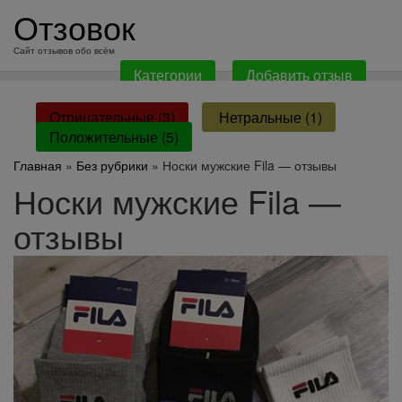
перейти
Отзовок
к
содержанию
Сайт отзывов обо всём
Категории
Добавить отзыв
Отрицательные (3)
Нетральные (1)
Положительные (5)
Главная
»
Без рубрики
» Носки мужские Fila — отзывы
Носки мужские Fila —
отзывы