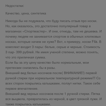
Недостатки:
Качество, цена, синтетика
Никогда бы не подумала, что буду писать отзыв про носки.
Но, как оказалось, это достаточно популярный товар в
магазинах «Спортмастер». И они, отнюдь, там не дешевка. И
почему людям не занимается спортом в обычных хлопковых
носках, которые ничем не хуже? Вот, к примеру, носки Fila. В
комплект входит 3 пары: белые, серые и черные. Стоимость
3 пар- 399 рублей. Не имея ученой степени, можно понять,
что это приличная сумма.
Если бы за эту цену качество было нормальным, мои
претензии снизились бы в разы.
Внешний вид белых носочков после( ВНИМАНИЕ!) первой
ручной стирки при нормальном температурной режиме!!! Со
всех сторон покрылись катышками, ползут нитки. Такое себе
первое впечатление.
Внешний вид черных носочков после 1 ручной стирки. Пятка
вся выцвела, превратилась из черной, в цвет грязной лужи. И
также покрылась катышками.