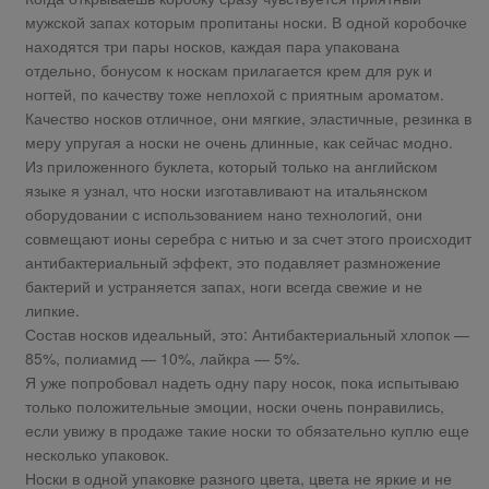
мужской запах которым пропитаны носки. В одной коробочке
находятся три пары носков, каждая пара упакована
отдельно, бонусом к носкам прилагается крем для рук и
ногтей, по качеству тоже неплохой с приятным ароматом.
Качество носков отличное, они мягкие, эластичные, резинка в
меру упругая а носки не очень длинные, как сейчас модно.
Из приложенного буклета, который только на английском
языке я узнал, что носки изготавливают на итальянском
оборудовании с использованием нано технологий, они
совмещают ионы серебра с нитью и за счет этого происходит
антибактериальный эффект, это подавляет размножение
бактерий и устраняется запах, ноги всегда свежие и не
липкие.
Состав носков идеальный, это: Антибактериальный хлопок —
85%, полиамид — 10%, лайкра — 5%.
Я уже попробовал надеть одну пару носок, пока испытываю
только положительные эмоции, носки очень понравились,
если увижу в продаже такие носки то обязательно куплю еще
несколько упаковок.
Носки в одной упаковке разного цвета, цвета не яркие и не