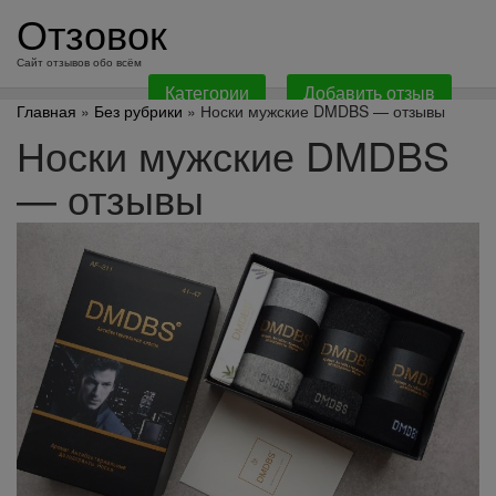
перейти
Отзовок
к
содержанию
Сайт отзывов обо всём
Категории
Добавить отзыв
Главная
»
Без рубрики
» Носки мужские DMDBS — отзывы
Носки мужские DMDBS
— отзывы