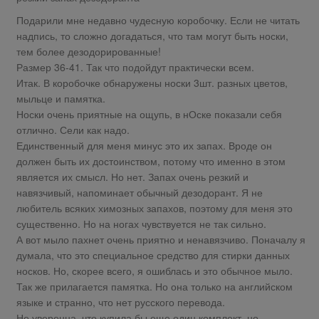
Подарили мне недавно чудесную коробочку. Если не читать
надпись, то сложно догадаться, что там могут быть носки,
тем более дезодорированные!
Размер 36-41. Так что подойдут практически всем.
Итак. В коробочке обнаружены носки 3шт. разных цветов,
мыльце и памятка.
Носки очень приятные на ощупь, в нОске показали себя
отлично. Сели как надо.
Единственный для меня минус это их запах. Вроде он
должен быть их достоинством, потому что именно в этом
является их смысл. Но нет. Запах очень резкий и
навязчивый, напоминает обычный дезодорант. Я не
любитель всяких химозных запахов, поэтому для меня это
существенно. Но на ногах чувствуется не так сильно.
А вот мыло пахнет очень приятно и ненавязчиво. Поначалу я
думала, что это специальное средство для стирки данных
носков. Но, скорее всего, я ошиблась и это обычное мыло.
Так же прилагается памятка. Но она только на английском
языке и странно, что нет русского перевода.
Не уверенна, что купила бы еще один комплект, но,