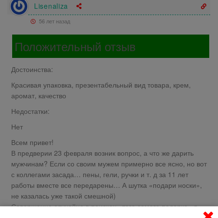
Lisenaliza
56 лет назад
Положительный отзыв
Достоинства:
Красивая упаковка, презентабельный вид товара, крем,
аромат, качество
Недостатки:
Нет
Всем привет!
В предверии 23 февраля возник вопрос, а что же дарить
мужчинам? Если со своим мужем примерно все ясно, но вот
с коллегами засада… пены, гели, ручки и т. д за 11 лет
работы вместе все передарены… А шутка «подари носки»,
не казалась уже такой смешной)
Совершенно случайно в поисках «того самого подарка» я
наткнулась в магазине на красивую упаковку с какими то