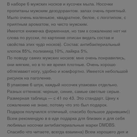
В наборе 6 мужских носков и кусочек мыла. Носочки
пропитаны мужским дезодорантом. запах очень приятный.
Мыло очень маленькое, квадратное, белое, с логотипом, с
приятным ароматом, но чисто мужским.
Имеется книжечка фирменная, но там к сожалению нет ни
слова по русски, по картинке описан видать состав и
свойства этих чудо носков). Состав: антибактериальный
хлопок 85%, полиамид 10%, лайкра 5%.
По поводу самих мужских носков: мне очень понравились,
они мягкие, но в то же время плотные. Очень хорошо
обтягивают ногу, удобно и комфортно. Имеется небольшой
рисунок на паголенке.
В упаковке 6 штук, каждый носочек упакован отдельно.
Разных оттенков: черные, синие, самые светлые серые.
Размерная таблица — с 41 по 43. Это стандарт. Цену к
сожалению не знаю, потому что это был подарок.
Подарок получился отличный, спасибо большое дарившим))
Всем рекомендую в в иде подарка для близких и для себя
любимых носочки антибактериальные марки DMDBS.
Спасибо что читаете, всегда взаимна) Всем хорошего дня и