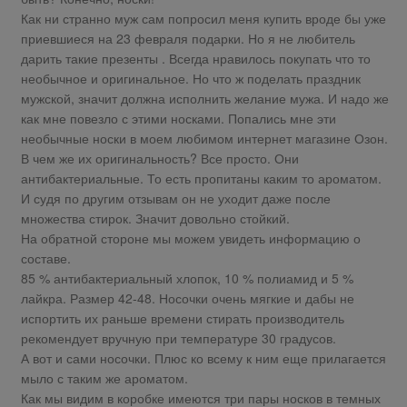
Как ни странно муж сам попросил меня купить вроде бы уже
приевшиеся на 23 февраля подарки. Но я не любитель
дарить такие презенты . Всегда нравилось покупать что то
необычное и оригинальное. Но что ж поделать праздник
мужской, значит должна исполнить желание мужа. И надо же
как мне повезло с этими носками. Попались мне эти
необычные носки в моем любимом интернет магазине Озон.
В чем же их оригинальность? Все просто. Они
антибактериальные. То есть пропитаны каким то ароматом.
И судя по другим отзывам он не уходит даже после
множества стирок. Значит довольно стойкий.
На обратной стороне мы можем увидеть информацию о
составе.
85 % антибактериальный хлопок, 10 % полиамид и 5 %
лайкра. Размер 42-48. Носочки очень мягкие и дабы не
испортить их раньше времени стирать производитель
рекомендует вручную при температуре 30 градусов.
А вот и сами носочки. Плюс ко всему к ним еще прилагается
мыло с таким же ароматом.
Как мы видим в коробке имеются три пары носков в темных