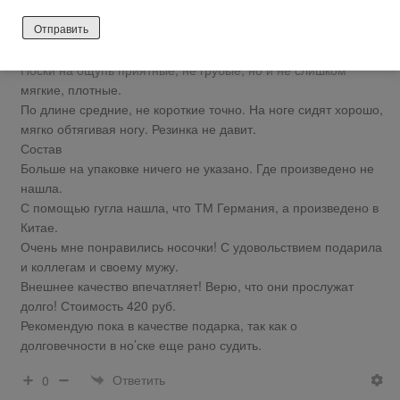
свежими без запаха пота. Проверим!
Крем для рук в небольшой удобной упаковке 30 мл. Можно
хранить, поставив на крышечку, с приятным ароматом.
Носки на ощупь приятные, не грубые, но и не слишком
мягкие, плотные.
По длине средние, не короткие точно. На ноге сидят хорошо,
мягко обтягивая ногу. Резинка не давит.
Состав
Больше на упаковке ничего не указано. Где произведено не
нашла.
С помощью гугла нашла, что ТМ Германия, а произведено в
Китае.
Очень мне понравились носочки! С удовольствием подарила
и коллегам и своему мужу.
Внешнее качество впечатляет! Верю, что они прослужат
долго! Стоимость 420 руб.
Рекомендую пока в качестве подарка, так как о
долговечности в но’ске еще рано судить.
Ответить
0