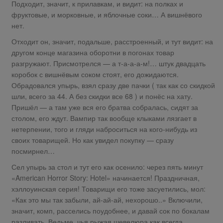
Подходит, значит, к прилавкам, и видит: на полках и
фруктовые, и морковные, и яблочные соки… А вишнёвого
нет.
Отходит он, значит, подальше, расстроенный, и тут видит: на
другом конце магазина оборотни в погонах товар
разгружают. Присмотрелся — а т-а-а-а-м!… штук двадцать
коробок с вишнёвым соком стоят, его дожидаются.
Обрадовался упырь, взял сразу две пачки ( так как со скидкой
шли, всего за 44. А без скидки все 68 ) и понёс на хату.
Пришёл — а там уже вся его братва собралась, сидят за
столом, его ждут. Вампир так вообще клыками лязгает в
нетерпении, того и гляди наброситься на кого-нибудь из
своих товарищей. Но как увидел покупку — сразу
посмирнел…
Сел упырь за стол и тут его как осенило: через пять минут
«American Horror Story: Hotel» начинается! Праздничная,
хэллоуинская серия! Товарищи его тоже засуетились, мол:
«Как это мы так забыли, ай-ай-ай, нехорошо..» Включили,
значит, комп, расселись поудобнее, и давай сок по бокалам
разливать. Ведьме, чья рыжая шевелюра как всегда