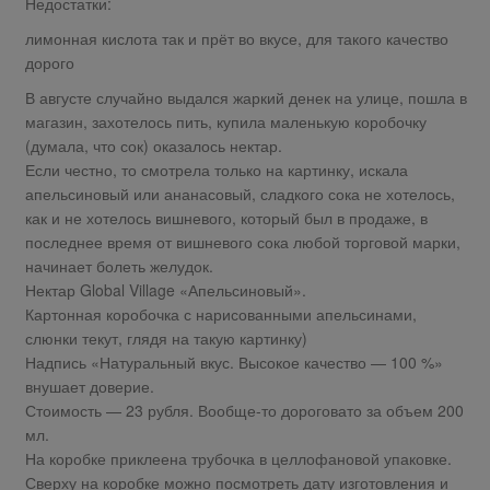
Недостатки:
лимонная кислота так и прёт во вкусе, для такого качество
дорого
В августе случайно выдался жаркий денек на улице, пошла в
магазин, захотелось пить, купила маленькую коробочку
(думала, что сок) оказалось нектар.
Если честно, то смотрела только на картинку, искала
апельсиновый или ананасовый, сладкого сока не хотелось,
как и не хотелось вишневого, который был в продаже, в
последнее время от вишневого сока любой торговой марки,
начинает болеть желудок.
Нектар Global Village «Апельсиновый».
Картонная коробочка с нарисованными апельсинами,
слюнки текут, глядя на такую картинку)
Надпись «Натуральный вкус. Высокое качество — 100 %»
внушает доверие.
Стоимость — 23 рубля. Вообще-то дороговато за объем 200
мл.
На коробке приклеена трубочка в целлофановой упаковке.
Сверху на коробке можно посмотреть дату изготовления и