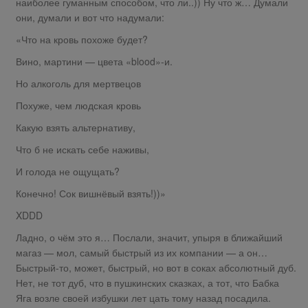
наиболее гуманным способом, что ли..)) Ну что ж… Думали
они, думали и вот что надумали:
«Что на кровь похоже будет?
Вино, мартини — цвета «blood»-и.
Но алкоголь для мертвецов
Похуже, чем людская кровь
Какую взять альтернативу,
Что б не искать себе наживы,
И голода не ощущать?
Конечно! Сок вишнёвый взять!))»
XDDD
Ладно, о чём это я… Послали, значит, упыря в ближайший
магаз — мол, самый быстрый из их компании — а он…
Быстрый-то, может, быстрый, но вот в соках абсолютный дуб.
Нет, не тот дуб, что в пушкинских сказках, а тот, что Бабка
Яга возле своей избушки лет цать тому назад посадила.