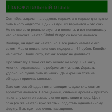
Положительный отзыв
Сентябрь выдался на редкость жарким, а в жаркие дни нужно
пить много жидкости. Один из лучших вариантов – это соки.
Но не все соки реально вкусны и полезны, и вот появилась у
нас новиночка: нектар Global Village со вкусом ананаса.
Вообще, он идет как нектар, но я все равно называю его
соком. Марка новая, пока еще недорогая: 64 рубля. Копейки
не считаю. Почти литр, тут как всегда: не доливают.
Про упаковку я тоже сказать ничего не могу. Она как у
многих, тетрапаковая, с ребристыми углами. Держать
удобно, но лучше пить из чашки. Да и крышка тоже не
обладает оригинальностью.
Зато сам сок обладает потрясающим сладко-кисловатым
ароматом ананаса. Насыщенный, сильный аромат – приятно
нюхать, у меня он вызвал легкое щекотание в носу. Цвет
сока (он же нектар) ярко желтый, под стать одноименному
фрукту. Выглядит все очень насыщенно.