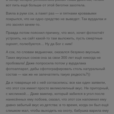
вот пить ещё больше от этой беготни захотела.
Взяла в руки сок, а пакет раз — и пятнами кровавыми
покрылся, что ни одно средство не выведет. ​Так вурдалак и
это заснял зачем-то.
Правда потом пояснил причину, что мол, хочет фотоотчёт
устроить, на сайт какой-то там выложить, пусть смертные
оценят, полюбуются… Ну да Бог с ним!
А сок, по словам ведьмочки, оказался безумно вкусным.
Таких вкусных соков она за свои 300 лет ещё никогда не
пробовала! Даже попросила потом у вурдалака
фотоаппарат, дабы сфотографировать столь натуральный
состав — как же не запечатлеть такую редкость?))
Да и товарищи её с ней согласились: все как один заявили,
что этот сок имеет просто великолепный вкус. Не приторный,
с кислинкой… Даже вампир, который забился в угол после
нанесённых ему побоев, сказал, что этот сок напомнил ему
давно забытый вкус из детства: в то время, когда он был ещё
слишком мал, чтобы выходить на охоту, бабушка варила ему