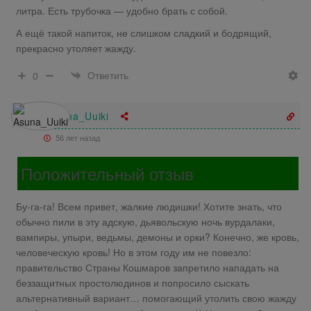
литра. Есть трубочка — удобно брать с собой.
А ещё такой напиток, не слишком сладкий и бодрящий,
прекрасно утоляет жажду.
Ответить
0
Asuna_Uuiki
56 лет назад
Положительный отзыв
Бу-га-га! Всем привет, жалкие людишки! Хотите знать, что
обычно пили в эту адскую, дьявольскую ночь вурдалаки,
вампиры, упыри, ведьмы, демоны и орки? Конечно, же кровь,
человеческую кровь! Но в этом году им не повезло:
правительство Страны Кошмаров запретило нападать на
беззащитных простолюдинов и попросило сыскать
альтернативный вариант… помогающий утолить свою жажду