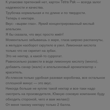
К упаковке претензий нет, картон Tetra Pak — всегда залог
надежности и качества.
Трубочка нормальная и по длине и по твердости.
Теперь о нектаре.
Вкус- «вырви глаз». Яркий концентрированный кислый
апельсин.
Я бы сказала, что вкус просто жжёт!
Моментально забываешь о жаре, глаза широко распахнуты,
а желудок наоборот скрутило в узел. Лимонная кислота
только что не скрипит на зубах.
Это не нектар, а какой-то суррогат.
Равносильно развести в воде лимонную кислоту (много),
добавить сахар (мало) и апельсиновый ароматизатор +
краситель.
Из плюсов только удобная разовая коробочка, все остальное
сплошной минус — это вкус.
Никогда больше не куплю такой нектар и все-таки надо
смотреть на производителя, Южную соковую компанию буду
обходить стороной, чего и вам желаю))
От меня такому нектару только 2 балла.