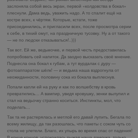
заслоняла собой весь экран, первой «колдовства в бокал»
плеснули. Дама ведь, уважить надо. А то спалит ещё на
костре всех, к чёртям. Которые, кстати, тоже
присоединились, и пригласили всех, после просмотра серии
к себе, в тихий омут, на праздничную тусовку. Ну а от такого
— не по людски отказываться!..)))
Так вот. Ей же, ведьмочке, и первой честь предоставилась
попробовать сей напиток. Да заодно высказать своё мнение.
Поднесла она бокал к губам, а тут вурдалак с дуру —
фотоаппаратом шёлк! — и ведьма наша вздрогнула от
неожиданности, половину сока из бокала выплеснув.
Попали капли ей на руку и как по волшебству в кровь
превратились… А вампир, увидя кровушку, зенки вылупил и
стал на ведьочку странно коситься. Инстинкты, мол, что
поделать…
Так та не растерялась и метлой его давай лупить. Бегала по
всему жилищу, да так разошлась, что пакеты с соком чуть со
стола не улетели. Благо, их упырь во время спас от падения!
В конце концов, успокоилась рыжая наша дамочка, только