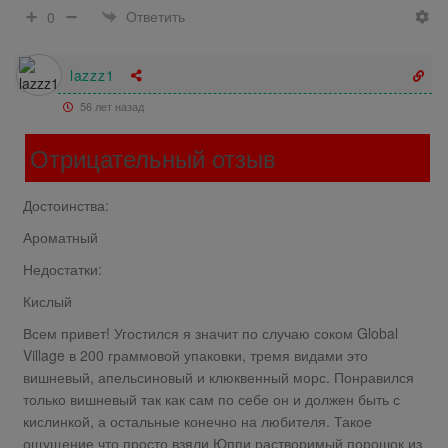
Ответить
0
lazzz1
56 лет назад
Отрицательный отзыв
Достоинства:
Ароматный
Недостатки:
Кислый
Всем привет! Угостился я значит по случаю соком Global
Village в 200 граммовой упаковки, тремя видами это
вишневый, апельсиновый и клюквенный морс. Понравился
только вишневый так как сам по себе он и должен быть с
кислинкой, а остальные конечно на любителя. Такое
ощущение что просто взяли Юппи растворимый порошок из