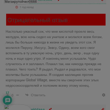
1 год назад
Отрицательный отзыв
Настолько ужасный сок, что мне кислотой проело весь
желудок, всю ночь сидел на унитазе и молился всем богам,
лишь бы больше никогда в жизни не увидеть этот сок. Я
молился Перуну, Иисусу, Зевсу, Одину, всем кого смог
вспомнить в ту ужасную ночь, утро, день, вечр , еще одну
ночь и еще одно утро. И наконец меня услышали. Чудо
случилось и я заплакал. Плакал так, как никогда прежде не
плакал. Чего тоить? Я рыдал. Рыдал и радовался, что мои
молитвы были услышаны. Я создаю каолицию против
корпорации Global Village, вместе мы свергнем этих злых
недосокосоздателей и положим всему этому конец.
17
Ответить
0
kekekkeektdaaa