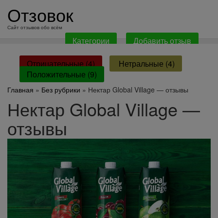
перейти
Отзовок
к
содержанию
Сайт отзывов обо всём
Категории
Добавить отзыв
Отрицательные (4)
Нетральные (4)
Положительные (9)
Главная
»
Без рубрики
» Нектар Global Village — отзывы
Нектар Global Village —
отзывы