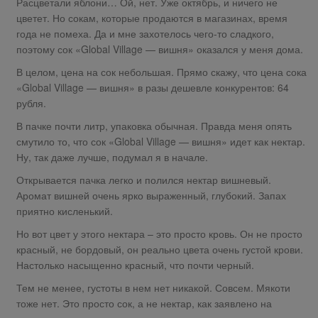
Расцветали яблони… Ой, нет. Уже октябрь, и ничего не
цветет. Но сокам, которые продаются в магазинах, время
года не помеха. Да и мне захотелось чего-то сладкого,
поэтому сок «Global Village — вишня» оказался у меня дома.
В целом, цена на сок небольшая. Прямо скажу, что цена сока
«Global Village — вишня» в разы дешевле конкурентов: 64
рубля.
В пачке почти литр, упаковка обычная. Правда меня опять
смутило то, что сок «Global Village — вишня» идет как нектар.
Ну, так даже лучше, подумал я в начале.
Открывается пачка легко и полился нектар вишневый.
Аромат вишней очень ярко выраженный, глубокий. Запах
приятно кисленький.
Но вот цвет у этого нектара – это просто кровь. Он не просто
красный, не бордовый, он реально цвета очень густой крови.
Настолько насыщенно красный, что почти черный.
Тем не менее, густоты в нем нет никакой. Совсем. Мякоти
тоже нет. Это просто сок, а не нектар, как заявлено на