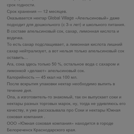
срок годности.
Срок хранения — 12 месяцев.
Оказывается нектар Global Village «Апельсиновый» даже
подходит для дошкольного (с 3-х лет) и школьного питания.
В составе апельсиновый сок, сахар, лимонная кислота и
водичка.
То есть сахар подслащивает, а лимонная кислота лишний
сахар нейтрализует, а вот нельзя только апельсиновый сок
оставить…
Ага, сока здесь только 50 %, остальное вода с сахаром и
лимонкой «делают» апельсиновый сок.
Калорийность — 45 ккал на 100 мл.
После вскрытия упаковки нектар необходимо выпить в
течение дня.
Опа, а изготовитель-то знакомый, так он выпускает соки и
нектары разных торговых марок, ну, тогда не удивляюсь его
качеству, я уже рассказывала про Соки и нектары Южная
соковая компания .
ООО «Южная соковая компания» находится в городе
Белореченск Краснодарского края.