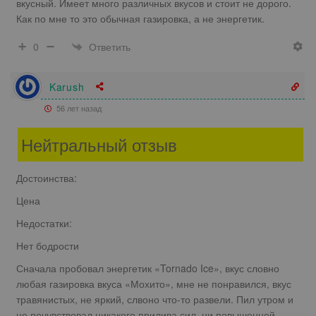
вкусный. Имеет много различных вкусов и стоит не дорого.
Как по мне то это обычная газировка, а не энергетик.
Ответить
0
Karush
56 лет назад
Нейтральный отзыв
Достоинства:
Цена
Недостатки:
Нет бодрости
Сначала пробовал энергетик «Tornado Ice», вкус словно
любая газировка вкуса «Мохито», мне не понравился, вкус
травянистых, не яркий, слвоно что-то развели. Пил утром и
не почувствовал никакого прилива сил, ни повышенной