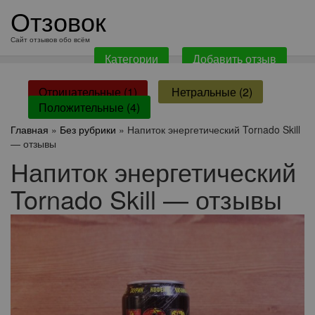
перейти
Отзовок
к
содержанию
Сайт отзывов обо всём
Категории
Добавить отзыв
Отрицательные (1)
Нетральные (2)
Положительные (4)
Главная
»
Без рубрики
» Напиток энергетический Tornado Skill
— отзывы
Напиток энергетический
Tornado Skill — отзывы