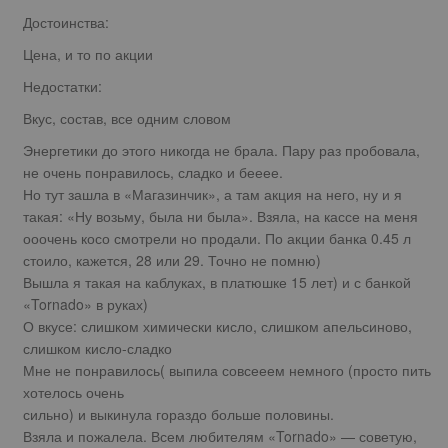
Достоинства:
Цена, и то по акции
Недостатки:
Вкус, состав, все одним словом
Энергетики до этого никогда не брала. Пару раз пробовала,
не очень понравилось, сладко и бееее.
Но тут зашла в «Магазинчик», а там акция на него, ну и я
такая: «Ну возьму, была ни была». Взяла, на кассе на меня
ооочень косо смотрели но продали. По акции банка 0.45 л
стоило, кажется, 28 или 29. Точно не помню)
Вышла я такая на каблуках, в платюшке 15 лет) и с банкой
«Tornado» в руках)
О вкусе: слишком химически кисло, слишком апельсиново,
слишком кисло-сладко
Мне не понравилось( выпила совсееем немного (просто пить
хотелось очень
сильно) и выкинула гораздо больше половины.
Взяла и пожалела. Всем любителям «Tornado» — советую,