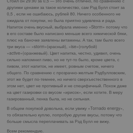
Стоил он 29.90 за 0,5 — это очень отлично, по сравнению с
другими ценами за такое количество, сам Рэд Булл стоит за
0,5 , если не ошибаюсь, рублей 80. Ничего особенного не
ожидала от покупки, но была приятно удивлена и рада.
Напиток очень вкусный, выбрала именно «Storm» потому что
в его составе было написано меньше всего химической бяки,
плюс на баночке заявлены витамины. А так, там было всего
три вкуса — «storm»(красный), «ise»(голубой)
«active»(оранжевый). Цвет напитка, честно, удивил, очень
сильно напомнил пиво, но не тут-то было, кроме цвета, с
пивом, этот напиток, не имеет, ровным счетом, ничего
общего. По сравнению с прозрачно-желтым Рэдбулловским,
этот же будет по-темнее, но ничего сверхъестественного в
этом нет, цвет не противный и не специфичный. Похож даже
на цвет газировки со вкусом «ирисок», если хотите. В меру
газированный, пенка была, но не сильная.
В общем покупкой довольна, если увижу «Tornado energy»,
то обязательно куплю, попробую другие вкусы, потому что
больше смысла переплачивать за Рэд Булл не вижу.
Всем рекомендую.