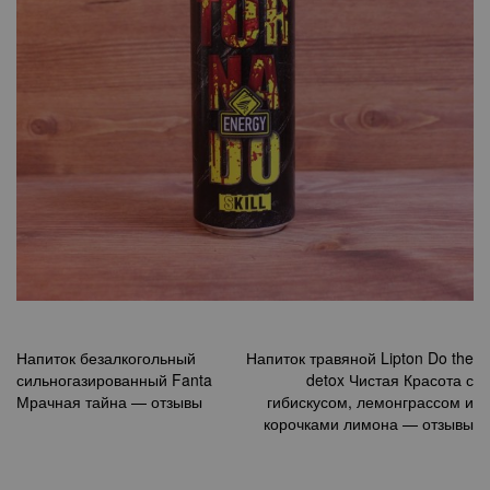
Навигация
Напиток безалкогольный
Напиток травяной Lipton Do the
сильногазированный Fanta
detox Чистая Красота с
по
Мрачная тайна — отзывы
гибискусом, лемонграссом и
записям
корочками лимона — отзывы