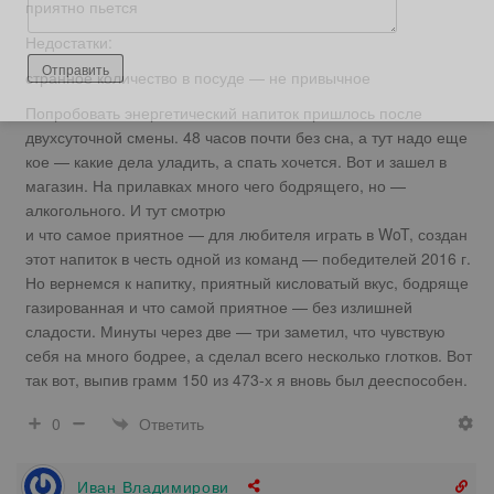
приятно пьется
Недостатки:
странное количество в посуде — не привычное
Попробовать энергетический напиток пришлось после
двухсуточной смены. 48 часов почти без сна, а тут надо еще
кое — какие дела уладить, а спать хочется. Вот и зашел в
магазин. На прилавках много чего бодрящего, но —
алкогольного. И тут смотрю
и что самое приятное — для любителя играть в WoT, создан
этот напиток в честь одной из команд — победителей 2016 г.
Но вернемся к напитку, приятный кисловатый вкус, бодряще
газированная и что самой приятное — без излишней
сладости. Минуты через две — три заметил, что чувствую
себя на много бодрее, а сделал всего несколько глотков. Вот
так вот, выпив грамм 150 из 473-х я вновь был дееспособен.
Ответить
0
Иван Владимирови