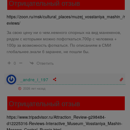
Отрицательный отзыв
https://zoon.ru/msk/cultural_places/muzej_vosstaniya_mashin_/r
eviews/
За свою цену ни о чем.немного спорных на вид манекенов,
рядом с которыми можно пофоткаться.700р с человека +
100р за возможность фоткаться. По описаниям в СМИ
глобальнее.знали б заранее, не пошли бы.
Ответить
0
_andre_i_197
2026 лет назад
Отрицательный отзыв
https://www.tripadvisor.ru/Attraction_Review-g298484-
d12225316-Reviews-Interactive_Museum_Vosstaniya_Mashin-
Moscow_Central_Russia.html