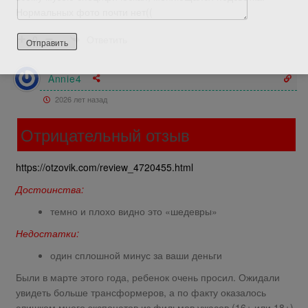
Нормальных фото почти нет((
Ответить
0
Annie4
2026 лет назад
Отрицательный отзыв
https://otzovik.com/review_4720455.html
Достоинства:
темно и плохо видно это «шедевры»
Недостатки:
один сплошной минус за ваши деньги
Были в марте этого года, ребенок очень просил. Ожидали
увидеть больше трансформеров, а по факту оказалось
слишком много экспонатов из фильмов ужасов (16+ или 18+),