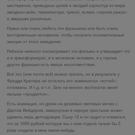
шестеренок, приводных цепей и гвоздей скульптур из мира
звездных войн, терминатора, чужого, всяких «героев ужаса»
и зверушек различных.
Нужно или очень любить эти франшизы или быть очень
восторженным человеком, чтобы получить положительные
эмоции от этого заведения.
Ребенок немного посматривает эти фильмы и утверждает что
и в трансформерах, и в железном человеке, и у героев
других франшиз есть явные несоответствия.
Всё это (или почти всё) можно трогать, но в результате у
Фредди Крюгера не осталось его знаменитых «когтей»:
отломаны. И т.д. и т.п. Зато на многих экспонатах висят
ярлыки «продается».
Есть анимация, но драка на дешевых световых мечах с
Дартом Вейдером, завернутым в черную простыню может
удивить лишь детсадовцев. Сыну 12 и он ходил и плевался,
что за 1000 рублей которую мы с ним отдали лучше бы 2
раза сходили в кино какое-нибудь.