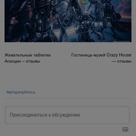
Навигация
Жевательные таблетки
Гостиница-музей Crazy House
Аскоцин – отзывы
— отзывы
по
записям
Авторизуйтесь