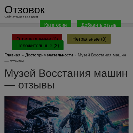
перейти
Отзовок
к
содержанию
Сайт отзывов обо всём
Категории
Добавить отзыв
Отрицательные (6)
Нетральные (3)
Положительные (3)
Главная
»
Достопримечательности
» Музей Восстания машин
— отзывы
Музей Восстания машин
— отзывы