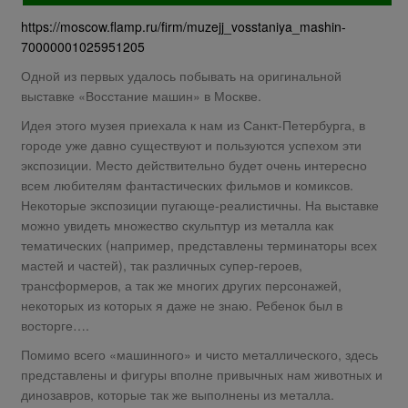
https://moscow.flamp.ru/firm/muzejj_vosstaniya_mashin-
70000001025951205
Одной из первых удалось побывать на оригинальной
выставке «Восстание машин» в Москве.
Идея этого музея приехала к нам из Санкт-Петербурга, в
городе уже давно существуют и пользуются успехом эти
экспозиции. Место действительно будет очень интересно
всем любителям фантастических фильмов и комиксов.
Некоторые экспозиции пугающе-реалистичны. На выставке
можно увидеть множество скульптур из металла как
тематических (например, представлены терминаторы всех
мастей и частей), так различных супер-героев,
трансформеров, а так же многих других персонажей,
некоторых из которых я даже не знаю. Ребенок был в
восторге….
Помимо всего «машинного» и чисто металлического, здесь
представлены и фигуры вполне привычных нам животных и
динозавров, которые так же выполнены из металла.