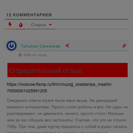
12
КОММЕНТАРИЕВ
Старые
Татьяна Смачнева
2026 лет назад
Отрицательный отзыв
https://moscow.flamp.ru/firm/muzejj_vosstaniya_mashin-
70000001025951205
Ожидания ответа музея были явно выше. Ни декораций,
никакого интерактива. Просто стоят роботы и все. Ни один не
разговаривает, не двигается, ничего, просто стоят. Меньше
чем за час обошла все экспонаты. Считаю, что это не стоило
700р. При том, даже куртку пришлось с собой в руках таскать,
потому что гардероб только для тех, кто пришел на