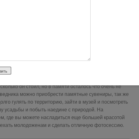
html
 территория
ком уже глубокой холодной осенью, но это вовсе не
 летом, но все же. Большая территория усадьбы просто
ритория большая и при этом очень ухоженная. Нигде нет
 еще одна не мало важная вещь это цена билета. Не
сколько он стоил, но в памяти осталось что очень не
оведника можно приобрести памятные сувениры, так же
лго гулять по территорию, зайти в музей и посмотреть
ну усадьбы и побыть наедине с природой. На
м, где вы можете насладиться еще большей красотой
иехать молодоженам и сделать отличную фотосессию.