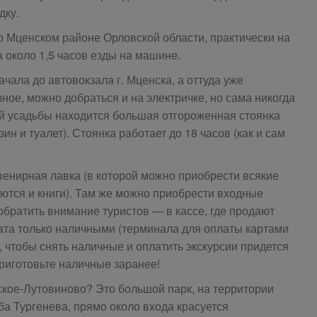
дку.
 Мценском районе Орловской области, практически на
а около 1,5 часов езды на машине.
чала до автовокзала г. Мценска, а оттуда уже
ное, можно добраться и на электричке, но сама никогда
ей усадьбы находится большая отгороженная стоянка
ин и туалет). Стоянка работает до 18 часов (как и сам
увенирная лавка (в которой можно приобрести всякие
ются и книги). Там же можно приобрести входные
обратить внимание туристов — в кассе, где продают
ата только наличными (терминала для оплаты картами
, чтобы снять наличные и оплатить экскурсии придется
приготовьте наличные заранее!
ское-Лутовиново? Это большой парк, на территории
ба Тургенева, прямо около входа красуется