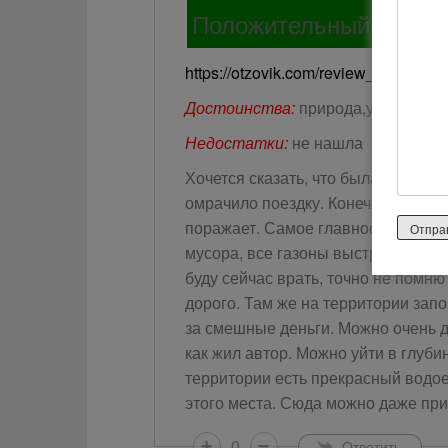
Положительный отзыв
https://otzovik.com/review_2213533.
Достоинства:
природа,ухоженная
Недостатки:
не нашла
Хочется сказать, что была в Спасс
омрачило поездку. Конечно это не
поражает. Самое главное, что тер
мусора, все газоны выстрежены. А
буду сейчас врать, точно не помню 
дорого. Там же на территории зап
за смешные деньги. Можно очень до
как жил автор. Можно уйти в глуби
территории есть прекрасный водое
этого места. Сюда можно даже пр
0
Ответить