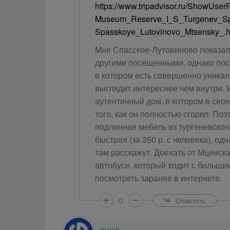
https://www.tripadvisor.ru/ShowUs
Museum_Reserve_I_S_Turgenev_Sp
Spasskoye_Lutovinovo_Mtsensky_.h
Мне Спасское-Лутовиново показал
другими посещенными, однако посе
в котором есть совершенно уникал
выглядит интереснее чем внутри. И
аутентичный дом, в котором в сво
того, как он полностью сгорел. По
подлинная мебель из тургеневского
быстрая (за 350 р. с человека), од
там расскажут. Доехать от Мценск
автобусе, который ходит с больши
посмотреть заранее в интернете.
0
Ответить
mnpk