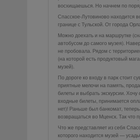
восхищаешься. Но начнем по поря
Спасское-Лутовиново находится во
границе с Тульской. От города Орл
Можно доехать и на маршрутке (сна
автобусом до самого музея). Навер
не пробовала. Рядом с территори
(на которой есть продуктовый магаз
музей).
По дороге ко входу в парк стоит с
приятные мелочи на память, прода
билеты и выбрать экскурсии. Хочу 
входные билеты, принимается опл
нет)! Раньше был банкомат, теперь
возвращаться во Мценск. Так что 
Что же представляет из себя Спас
которого находится музей — усадь