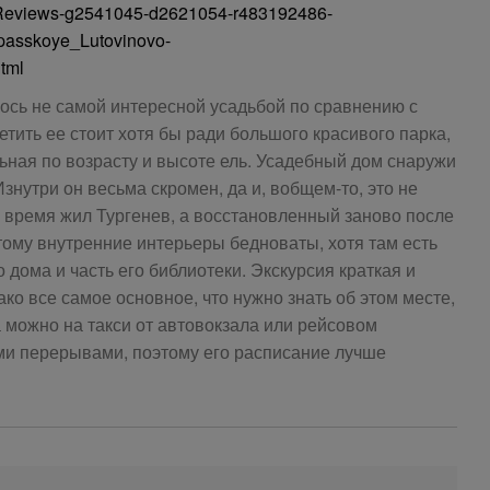
erReviews-g2541045-d2621054-r483192486-
asskoye_Lutovinovo-
tml
ось не самой интересной усадьбой по сравнению с
тить ее стоит хотя бы ради большого красивого парка,
ьная по возрасту и высоте ель. Усадебный дом снаружи
знутри он весьма скромен, да и, вобщем-то, это не
е время жил Тургенев, а восстановленный заново после
этому внутренние интерьеры бедноваты, хотя там есть
 дома и часть его библиотеки. Экскурсия краткая и
нако все самое основное, что нужно знать об этом месте,
а можно на такси от автовокзала или рейсовом
ми перерывами, поэтому его расписание лучше