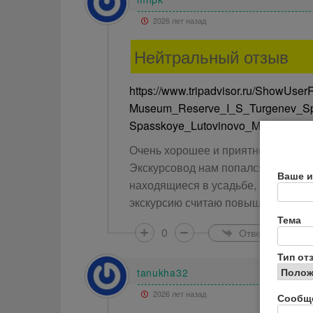
2026 лет назад
Нейтральный отзыв
https://www.tripadvisor.ru/ShowUs
Museum_Reserve_I_S_Turgenev_Sp
Spasskoye_Lutovinovo_Mtsensky_.h
Очень хорошее и приятное место. 
Экскурсовод нам попался не очень
Ваше и
находящиеся в усадьбе, мало инте
экскурсию считаю повышенными.
Тема
0
Ответить
Тип от
tanukha32
2026 лет назад
Сообщ