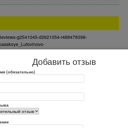
erReviews-g2541045-d2621054-r488478398-
asskoye_Lutovinovo-
tml
Добавить отзыв
Хорошо бы повезло с погодой, чтобы погулять.
 интересный. Рассказала просто про комнаты,
мя (обязательно)
ресной и полезной информации. И цены за такую
зыва
ение