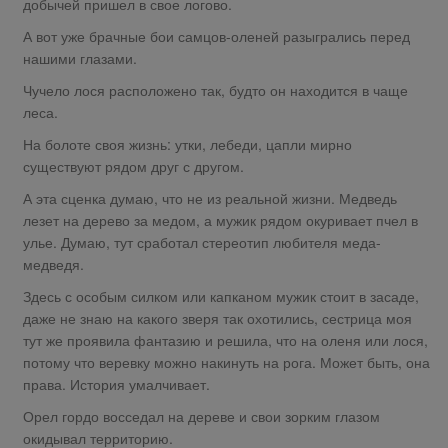
добычей пришел в свое логово.
А вот уже брачные бои самцов-оленей разыгрались перед
нашими глазами.
Чучело лося расположено так, будто он находится в чаще
леса.
На болоте своя жизнь: утки, лебеди, цапли мирно
существуют рядом друг с другом.
А эта сценка думаю, что не из реальной жизни. Медведь
лезет на дерево за медом, а мужик рядом окуривает пчел в
улье. Думаю, тут сработал стереотип любителя меда-
медведя.
Здесь с особым силком или капканом мужик стоит в засаде,
даже не знаю на какого зверя так охотились, сестрица моя
тут же проявила фантазию и решила, что на оленя или лося,
потому что веревку можно накинуть на рога. Может быть, она
права. История умалчивает.
Орел гордо восседал на дереве и свои зорким глазом
окидывал территорию.