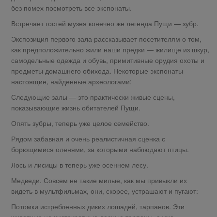
без помех посмотреть все экспонаты.
Встречает гостей музея конечно же легенда Пущи — зубр.
Экспозиция первого зала рассказывает посетителям о том,
как предположительно жили наши предки — жилище из шкур,
самодельные одежда и обувь, примитивные орудия охоты и
предметы домашнего обихода. Некоторые экспонаты
настоящие, найденные археологами:
Следующие залы — это практически живые сцены,
показывающие жизнь обитателей Пущи.
Опять зубры, теперь уже целое семейство.
Рядом забавная и очень реалистичная сценка с
борющимися оленями, за которыми наблюдают птицы.
Лось и лисицы в теперь уже осеннем лесу.
Медведи. Совсем не такие милые, как мы привыкли их
видеть в мультфильмах, они, скорее, устрашают и пугают:
Потомки истребленных диких лошадей, тарпанов. Эти
животные не чистокровные лесные тарпаны, а уже