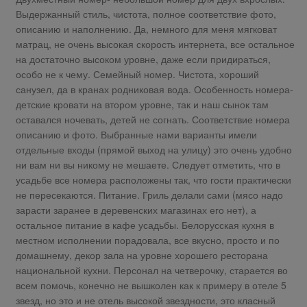
Выдержанный стиль, чистота, полное соответствие фото,
описанию и наполнению. Да, немного для меня мягковат
матрац, не очень высокая скорость интернета, все остальное
на достаточно высоком уровне, даже если придираться,
особо не к чему. Семейный номер. Чистота, хороший
санузел, да в кранах родниковая вода. Особенность номера-
детские кровати на втором уровне, так и наш сынок там
оставался ночевать, детей не согнать. Соответствие номера
описанию и фото. Выбранные нами варианты имели
отдельные входы (прямой выход на улицу) это очень удобно
ни вам ни вы никому не мешаете. Следует отметить, что в
усадьбе все номера расположены так, что гости практически
не пересекаются. Питание. Гриль делали сами (мясо надо
зарасти заранее в деревенских магазинах его нет), а
остальное питание в кафе усадьбы. Белорусская кухня в
местном исполнении порадовала, все вкусно, просто и по
домашнему, декор зала на уровне хорошего ресторана
национальной кухни. Персонал на четверочку, старается во
всем помочь, конечно не вышколен как к примеру в отеле 5
звезд, но это и не отель высокой звездности, это класный