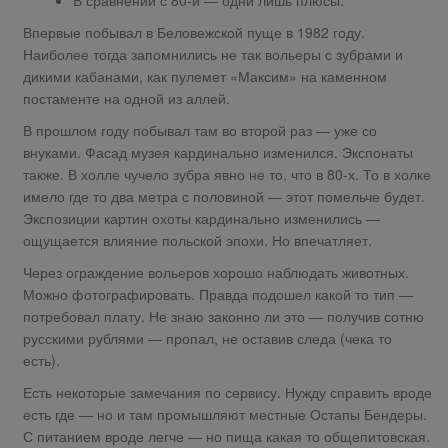
Впервые побывал в Беловежской пуще в 1982 году.
Наиболее тогда запомнились не так вольеры с зубрами и
дикими кабанами, как пулемет «Максим» на каменном
постаменте на одной из аллей.
В прошлом году побывал там во второй раз — уже со
внуками. Фасад музея кардинально изменился. Экспонаты
также. В холле чучело зубра явно не то, что в 80-х. То в холке
имело где то два метра с половиной — этот помельче будет.
Экспозиции картин охоты кардинально изменились —
ощущается влияние польской эпохи. Но впечатляет.
Через ограждение вольеров хорошо наблюдать животных.
Можно фотографировать. Правда подошел какой то тип —
потребовал плату. Не знаю законно ли это — получив сотню
русскими рублями — пропал, не оставив следа (чека то
есть).
Есть некоторые замечания по сервису. Нужду справить вроде
есть где — но и там промышляют местные Остапы Бендеры.
С питанием вроде легче — но пища какая то общепитовская.