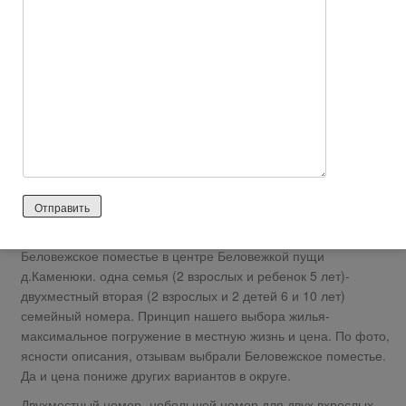
d1537836-Reviews-Belovezhskaya_Pushha_Bialowieza_Forest-
Kamianiuki_Brest_Region.html
В Белоруссию мы (две семьи) собирались давно.
Насытившись поездками по европейским курортам и
знаковым местам, вернулись к идее путешествий по
ближнему зарубежью. И так Беларусь. Маршрут Беловежска,
пуща 4 дня (отдых от города, велопутешествия), Брест 2 дня
(история и вкус небольшого очень колоритного городка. На
обратном пути Несвиж (замки достопримечательности) и
одна ночевка Минск (привыкание к городу).л
Беловежская пуща. Выбрали для проживания усадьбу
Беловежское поместье в центре Беловежкой пущи
д.Каменюки. одна семья (2 взрослых и ребенок 5 лет)-
двухместный вторая (2 взрослых и 2 детей 6 и 10 лет)
семейный номера. Принцип нашего выбора жилья-
максимальное погружение в местную жизнь и цена. По фото,
ясности описания, отзывам выбрали Беловежское поместье.
Да и цена пониже других вариантов в округе.
Двухместный номер- небольшой номер для двух вхрослых.