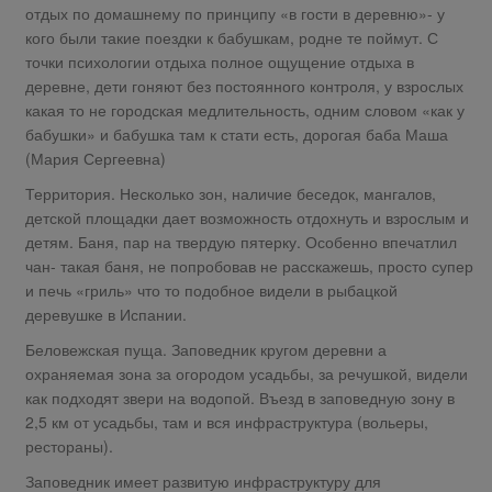
отдых по домашнему по принципу «в гости в деревню»- у
кого были такие поездки к бабушкам, родне те поймут. С
точки психологии отдыха полное ощущение отдыха в
деревне, дети гоняют без постоянного контроля, у взрослых
какая то не городская медлительность, одним словом «как у
бабушки» и бабушка там к стати есть, дорогая баба Маша
(Мария Сергеевна)
Территория. Несколько зон, наличие беседок, мангалов,
детской площадки дает возможность отдохнуть и взрослым и
детям. Баня, пар на твердую пятерку. Особенно впечатлил
чан- такая баня, не попробовав не расскажешь, просто супер
и печь «гриль» что то подобное видели в рыбацкой
деревушке в Испании.
Беловежская пуща. Заповедник кругом деревни а
охраняемая зона за огородом усадьбы, за речушкой, видели
как подходят звери на водопой. Въезд в заповедную зону в
2,5 км от усадьбы, там и вся инфраструктура (вольеры,
рестораны).
Заповедник имеет развитую инфраструктуру для