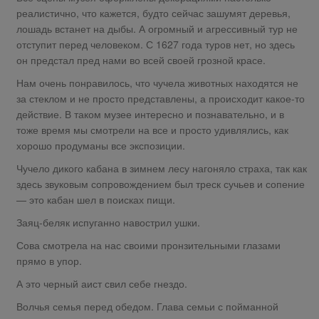
реалистично, что кажется, будто сейчас зашумят деревья,
лошадь встанет на дыбы. А огромный и агрессивный тур не
отступит перед человеком. С 1627 года туров нет, но здесь
он предстал пред нами во всей своей грозной красе.
Нам очень понравилось, что чучела животных находятся не
за стеклом и не просто представлены, а происходит какое-то
действие. В таком музее интересно и познавательно, и в
тоже время мы смотрели на все и просто удивлялись, как
хорошо продуманы все экспозиции.
Чучело дикого кабана в зимнем лесу нагоняло страха, так как
здесь звуковым сопровождением был треск сучьев и сопение
— это кабан шел в поисках пищи.
Заяц-беляк испуганно навострил ушки.
Сова смотрела на нас своими пронзительными глазами
прямо в упор.
А это черный аист свил себе гнездо.
Волчья семья перед обедом. Глава семьи с пойманной