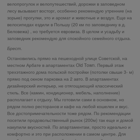
велопрогулок и велопутешествий, дорожки в заповедном
лесу вызывают восторг, особенно рекомендую утренние (на
зорьке) прогулки, это и аромат и животные и воздух. Еще на
велосипедах ездили в Польшу (20 км по заповеднику в д.
Беловежа) , но требуется евровиза. В целом и усадьбу и
заповедник рекомендую для спокойного семейного отдыха.
Брест.
Остановились прямо на пешеходной улице Советской, на
местном Арбате в апартаментах Old Town. Первый этаж
трехэтажного дома польской постройки (потолки свыше 3- м)
прямо под окном парковка на 2 авто. В апартаментах
дизайнерский интерьер, не отягощающий классический
стиль. Все (камин, кондиционер, мебель, наполнение)
располагает к отдыху. Мы готовили сами в основном, но
рядом полно ресторанов и кафе на любой кошелек и вкус.
Все достопримечательности тоже рядом. По рекомендации
посетили продовольственный рынок (200м) так еще и домой
накупили вкусностей. По апартаментам, просто идеально и
комфортно и это при расположении в самом центре. Для