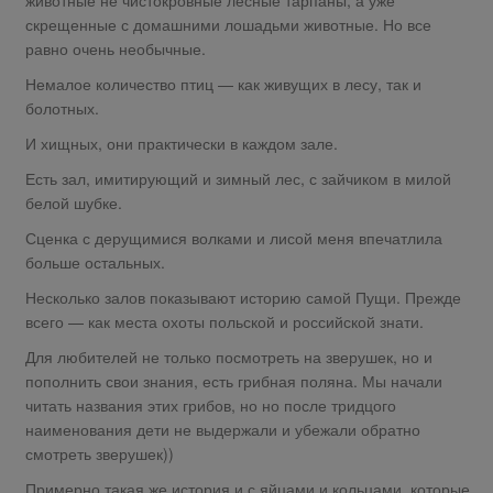
скрещенные с домашними лошадьми животные. Но все
равно очень необычные.
Немалое количество птиц — как живущих в лесу, так и
болотных.
И хищных, они практически в каждом зале.
Есть зал, имитирующий и зимный лес, с зайчиком в милой
белой шубке.
Сценка с дерущимися волками и лисой меня впечатлила
больше остальных.
Несколько залов показывают историю самой Пущи. Прежде
всего — как места охоты польской и российской знати.
Для любителей не только посмотреть на зверушек, но и
пополнить свои знания, есть грибная поляна. Мы начали
читать названия этих грибов, но но после тридцого
наименования дети не выдержали и убежали обратно
смотреть зверушек))
Примерно такая же история и с яйцами и кольцами, которые