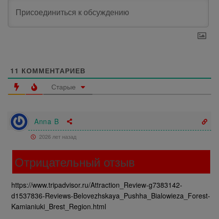
11
КОММЕНТАРИЕВ
Старые
Anna B
2026 лет назад
Отрицательный отзыв
https://www.tripadvisor.ru/Attraction_Review-g7383142-
d1537836-Reviews-Belovezhskaya_Pushha_Bialowieza_Forest-
Kamianiuki_Brest_Region.html