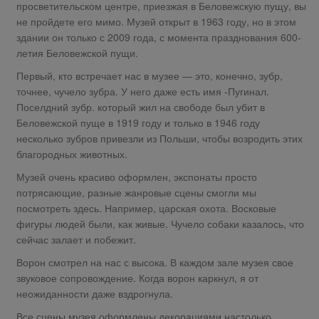
просветительском центре, приезжая в Беловежскую пущу, вы
не пройдете его мимо. Музей открыт в 1963 году, но в этом
здании он только с 2009 года, с момента празднования 600-
летия Беловежской пущи.
Первый, кто встречает нас в музее — это, конечно, зубр,
точнее, чучело зубра. У него даже есть имя -Пугинал.
Поселдний зубр. который жил на свободе был убит в
Беловежской пуще в 1919 году и только в 1946 году
несколько зубров привезли из Польши, чтобы возродить этих
благородных животных.
Музей очень красиво оформлен, экспонаты просто
потрясающие, разные жанровые сцены смогли мы
посмотреть здесь. Например, царская охота. Восковые
фигуры людей были, как живые. Чучело собаки казалось, что
сейчас залает и побежит.
Ворон смотрел на нас с высока. В каждом зале музея свое
звуковое сопровождение. Когда ворон каркнул, я от
неожиданности даже вздрогнула.
Все сцены музея оформлены декорациями настолько