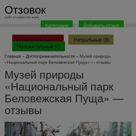
перейти
Отзовок
к
содержанию
Сайт отзывов обо всём
Категории
Добавить отзыв
Отрицательные (1)
Нетральные (3)
Положительные (7)
Главная
»
Достопримечательности
» Музей природы
«Национальный парк Беловежская Пуща» — отзывы
Музей природы
«Национальный парк
Беловежская Пуща» —
отзывы