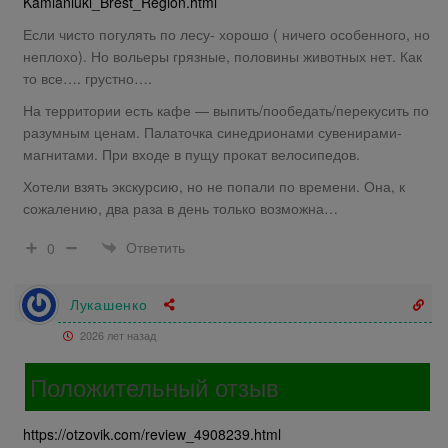
Kamianiuki_Brest_Region.html
Если чисто погулять по лесу- хорошо ( ничего особенного, но
неплохо). Но вольеры грязные, половины животных нет. Как
то все…. грустно….
На территории есть кафе — выпить/пообедать/перекусить по
разумным ценам. Палаточка синедрионами сувенирами-
магнитами. При входе в пущу прокат велосипедов.
Хотели взять экскурсию, но не попали по времени. Она, к
сожалению, два раза в день только возможна…
Ответить
0
Лукашенко
2026 лет назад
Положительный отзыв
https://otzovik.com/review_4908239.html