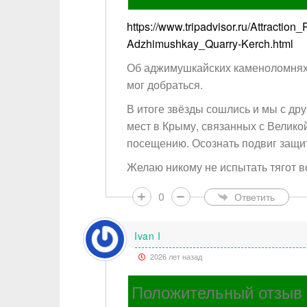
https://www.tripadvisor.ru/Attract
Adzhimushkay_Quarry-Kerch.html
Об аджимушкайских каменоломнях 
мог добраться.
В итоге звёзды сошлись и мы с дру
мест в Крыму, связанных с Велико
посещению. Осознать подвиг защит
Желаю никому не испытать тягот в
0
Ответить
Ivan I
2026 лет назад
Положительный отзыв