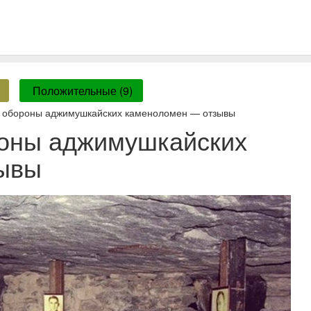
Положительные (9)
и обороны аджимушкайских каменоломен — отзывы
роны аджимушкайских
ывы