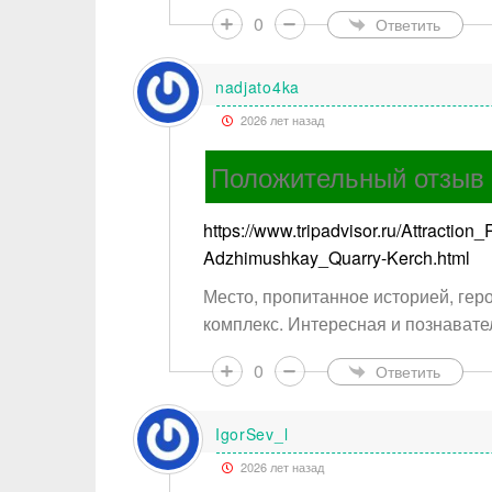
0
Ответить
nadjato4ka
2026 лет назад
Положительный отзыв
https://www.tripadvisor.ru/Attract
Adzhimushkay_Quarry-Kerch.html
Место, пропитанное историей, ге
комплекс. Интересная и познавате
0
Ответить
IgorSev_l
2026 лет назад