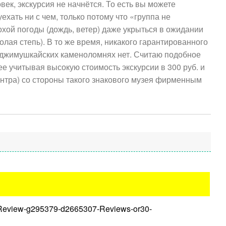
век, экскурсия не начнётся. То есть вы можете
ехать ни с чем, только потому что «группа не
охой погоды (дождь, ветер) даже укрыться в ожидании
голая степь). В то же время, никакого гарантированного
Аджимушкайских каменоломнях нет. Считаю подобное
е учитывая высокую стоимость экскурсии в 300 руб. и
нтра) со стороны такого знакового музея фирменным
ion_Review-g295379-d2665307-Reviews-or30-