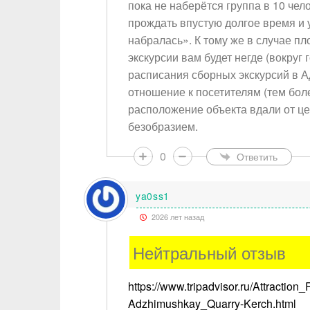
пока не наберётся группа в 10 чело
прождать впустую долгое время и у
набралась». К тому же в случае пл
экскурсии вам будет негде (вокруг 
расписания сборных экскурсий в 
отношение к посетителям (тем боле
расположение объекта вдали от це
безобразием.
0
Ответить
ya0ss1
2026 лет назад
Нейтральный отзыв
https://www.tripadvisor.ru/Attract
Adzhimushkay_Quarry-Kerch.html