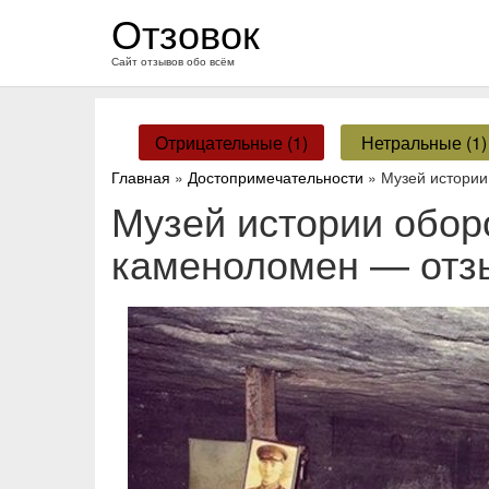
перейти
Отзовок
к
содержанию
Сайт отзывов обо всём
Отрицательные (1)
Нетральные (1)
Главная
»
Достопримечательности
» Музей истори
Музей истории обо
каменоломен — отз