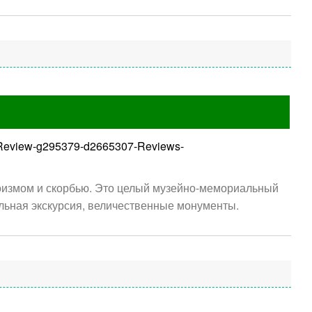
ion_Review-g295379-d2665307-Reviews-
роизмом и скорбью. Это целый музейно-мемориальный
льная экскурсия, величественные монументы.