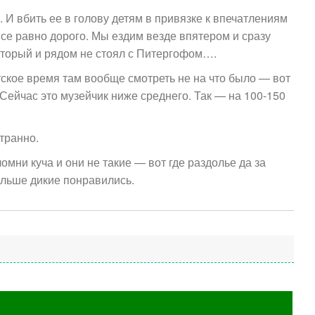
 И вбить ее в голову детям в привязке к впечатлениям
 все равно дорого. Мы ездим везде впятером и сразу
оторый и рядом не стоял с Питергофом….
ское время там вообще смотреть не на что было — вот
 Сейчас это музейчик ниже среднего. Так — на 100-150
транно.
мни куча и они не такие — вот где раздолье да за
льше дикие понравились.