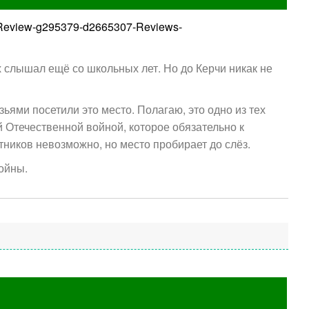
ion_Review-g295379-d2665307-Reviews-
слышал ещё со школьных лет. Но до Керчи никак не
зьями посетили это место. Полагаю, это одно из тех
й Отечественной войной, которое обязательно к
ников невозможно, но место пробирает до слёз.
ойны.