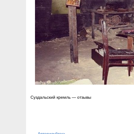
Навигация
Суздальский кремль — отзывы
по
записям
Авторизуйтесь