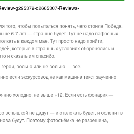
ion_Review-g295379-d2665307-Reviews-
я того, чтобы попытаться понять, чего стоила Победа.
ньше 6-7 лет — страшно будет. Тут не надо пафосных
толкать в каждом мае. Тут просто надо прийти,
юдей, которые в страшных условиях оборонялись и
то и сказать им спасибо.
 герои, вольно или не вольно — все.
нно если экскурсовод не как машина текст заученно
оянно холодно, не выше +12. Если есть фонарик —
со вспышкой не дадут — и отвлекать будет, и ослепит в
 снова будут. Поэтому фотосъёмка не разрешена,