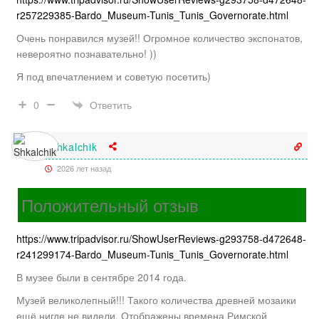
r257229385-Bardo_Museum-Tunis_Tunis_Governorate.html
Очень понравился музей!! Огромное количество экспонатов,
невероятно познавательно! ))
Я под впечатлением и советую посетить)
Ответить
0
Shkalchik
2026 лет назад
Положительный отзыв
https://www.tripadvisor.ru/ShowUserReviews-g293758-d472648-
r241299174-Bardo_Museum-Tunis_Tunis_Governorate.html
В музее были в сентябре 2014 года.
Музей великолепный!!! Такого количества древней мозаики
ещё нигде не видели. Отображены времена Римской