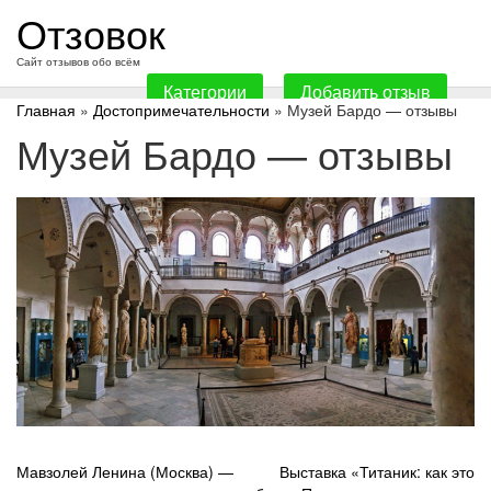
перейти
Отзовок
к
содержанию
Сайт отзывов обо всём
Категории
Добавить отзыв
Главная
»
Достопримечательности
» Музей Бардо — отзывы
Музей Бардо — отзывы
Навигация
Мавзолей Ленина (Москва) —
Выставка «Титаник: как это