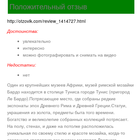
Положительный отзыв
Добавить отзыв
http://otzovik.com/review_1414727.html
Ваше имя (обязательно)
Достоинства:
увлекательно
интересно
Тема
можно фотографировать и снимать на видео
Тип отзыва
Недостатки:
нет
Сообщение
Один из крупнейших музеев Африки, музей римской мозайки
Бардо находится в столице Туниса городе Тунис (пригород
Ле Бардо).Потрясающее место, где собраны редкие
экспонаты эпох Древнего Рима и Древней Греции.Статуи,
украшения из золота, предметы быта того времени.
Богатство и великолепие собранных коллекций потрясает.
На полу, стенах, и даже на потолке расположилась
уникальная по своему стилю и красоте мозайка, когда-то
созданная кропотливыми руками мастеров Древнего