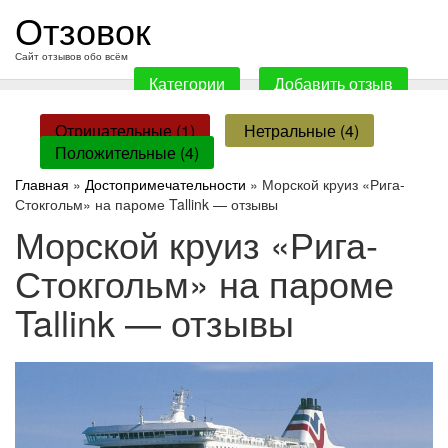
перейти
Отзовок
к
содержанию
Сайт отзывов обо всём
Категории
Добавить отзыв
Отрицательные (1)
Нетральные (4)
Положительные (4)
Главная
»
Достопримечательности
» Морской круиз «Рига-
Стокгольм» на пароме Tallink — отзывы
Морской круиз «Рига-
Стокгольм» на пароме
Tallink — отзывы