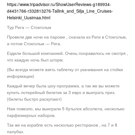
https://www.tripadvisor.ru/ShowUserReviews-g189934-
d4431766-r332813276-Tallink_and_Silja_Line_Cruises-
Helsinki_Uusimaa.html
Тур Рига — Стокгольм
Провели две ночи на пароме , сначала из Риги в Стокгольм,
а потом Стокгольм — Рига.
Ездили большой компанией. Очень понравилось не смотря ,
что каждую ночь был шторм.
(Вы всегда можете взять таблетку от укачивания на стойки
информации)
Каждый вечер была шоу-программа. а так же вы можете
купить лотерейный билетик за 3 евро и выиграть приз.
(билеты быстро раскупают)
Нам повезло, мы выиграли 5 бутылок абсолюта, несколько
парфюмерных наборов.
Так же на корабле есть несколько ресторанов , на 7 и 8
палубах.