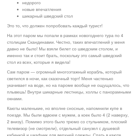
недорого
новые впечатления
шикарный шведский стол
Это то, что должен попробовать каждый турист!
На этот паром мы попали в рамках новогоднего тура по 4
столицам Скандинавии. Честно, таких впечатлений у меня
давно не было! Мы взяли билет со шведским столом, и
именно так и стоит брать, поскольку это самый шведский
стол из всех, которые я видела!
Сам паром — огромный многоэтажный корабль, который
светился в ночи, как сказочный торт! Меня частенько
укачивает на воде, но на пароме вообще не ощущалось, что
плывешь! Внутри шикарные лестницы, холлы с панорамными
окнами.
Каюты маленькие, но вполне сносные, напомнили купе в
поезде. Мы были вдвоем с мужем, а коек было 4 (2 наверху,
2 внизу). Помимо этого было трюмо со стульчиком, плоский
телевизор (не смотрели), отдельный санузел с душевой
кабинкой и шкафчик для верхней одежды. Спать в каюте