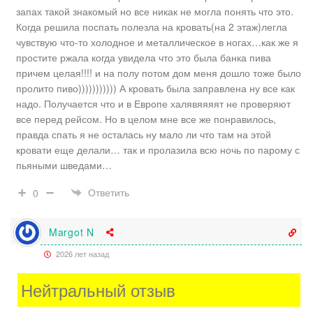
запах такой знакомый но все никак не могла понять что это.
Когда решила поспать полезла на кровать(на 2 этаж)легла
чувствую что-то холодное и металлическое в ногах…как же я
простите ржала когда увидела что это была банка пива
причем целая!!!! и на полу потом дом меня дошло тоже было
пролито пиво))))))))))) А кровать была заправлена ну все как
надо. Получается что и в Европе халявяяяят не проверяют
все перед рейсом. Но в целом мне все же понравилось,
правда спать я не осталась ну мало ли что там на этой
кровати еще делали… так и пролазила всю ночь по парому с
пьяными шведами…
Ответить
0
Margot N
2026 лет назад
Нейтральный отзыв