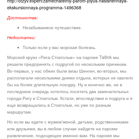
http://otzyv.expert/zamechatelniy-parom-plyus-nasishennaya-
ekskursionnaya-programma-1496368
Достоинства:
Незабываемое путешествие.
Недостатки:
Только если у вас морская болезнь.
Морской круиз «Рига-Стокгольм» на пароме Tallink мы
решили предпринять с подругой по нескольким причинам.
Во-первых, у нас обеих были визы Шенген, во-вторых, мы
располагали несколькими днями отдыха, которых не хватило
бы на более длительную поездку. Ну и конечно же, не в
последнюю очередь хотелось посетить два замечательных
города-Ригу и Стокгольм. Кстати, впоследствии и подруга и я
еще возвращались в Стокгольм, но уже по разным
маршрутам.
Но если вы едете с мужем/женой, детьми, родственниками
или друзьями, вы в любом случае найдете на пароме
развлечение, подходящее именно вам. На пароме мы