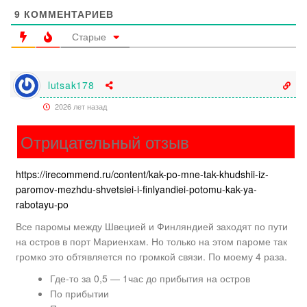
9
КОММЕНТАРИЕВ
Старые
lutsak178
2026 лет назад
Отрицательный отзыв
https://irecommend.ru/content/kak-po-mne-tak-khudshii-iz-
paromov-mezhdu-shvetsiei-i-finlyandiei-potomu-kak-ya-
rabotayu-po
Все паромы между Швецией и Финляндией заходят по пути
на остров в порт Мариенхам. Но только на этом пароме так
громко это обтявляется по громкой связи. По моему 4 раза.
Где-то за 0,5 — 1час до прибытия на остров
По прибытии