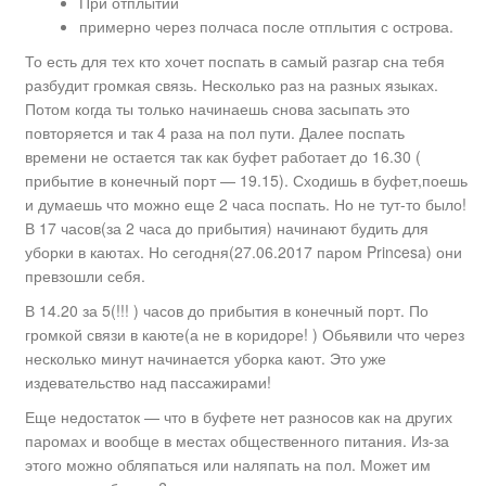
При отплытии
примерно через полчаса после отплытия с острова.
То есть для тех кто хочет поспать в самый разгар сна тебя
разбудит громкая связь. Несколько раз на разных языках.
Потом когда ты только начинаешь снова засыпать это
повторяется и так 4 раза на пол пути. Далее поспать
времени не остается так как буфет работает до 16.30 (
прибытие в конечный порт — 19.15). Сходишь в буфет,поешь
и думаешь что можно еще 2 часа поспать. Но не тут-то было!
В 17 часов(за 2 часа до прибытия) начинают будить для
уборки в каютах. Но сегодня(27.06.2017 паром Princesa) они
превзошли себя.
В 14.20 за 5(!!! ) часов до прибытия в конечный порт. По
громкой связи в каюте(а не в коридоре! ) Обьявили что через
несколько минут начинается уборка кают. Это уже
издевательство над пассажирами!
Еще недостаток — что в буфете нет разносов как на других
паромах и вообще в местах общественного питания. Из-за
этого можно обляпаться или наляпать на пол. Может им