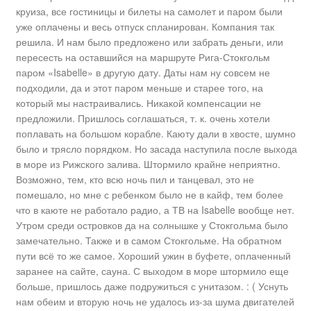
круиза, все гостиницы и билеты на самолет и паром были
уже оплачены и весь отпуск спланирован. Компания так
решила. И нам было предложено или забрать деньги, или
пересесть на оставшийся на маршруте Рига-Стокгольм
паром «Isabelle» в другую дату. Даты нам ну совсем не
подходили, да и этот паром меньше и старее того, на
который мы настраивались. Никакой компенсации не
предложили. Пришлось соглашаться, т. к. очень хотели
поплавать на большом корабле. Каюту дали в хвосте, шумно
было и трясло порядком. Но засада наступила после выхода
в море из Рижского залива. Штормило крайне неприятно.
Возможно, тем, кто всю ночь пил и танцевал, это не
помешало, но мне с ребенком было не в кайф, тем более
что в каюте не работало радио, а ТВ на Isabelle вообще нет.
Утром среди островков да на солнышке у Стокгольма было
замечательно. Также и в самом Стокгольме. На обратном
пути всё то же самое. Хороший ужин в буфете, оплаченный
заранее на сайте, сауна. С выходом в море штормило еще
больше, пришлось даже подружиться с унитазом. : ( Уснуть
нам обеим и вторую ночь не удалось из-за шума двигателей