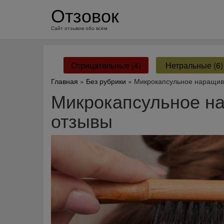
перейти
Отзовок
к
содержанию
Сайт отзывов обо всём
Отрицательные (4)
Нетральные (6)
Главная
»
Без рубрики
» Микрокапсульное наращив
Микрокапсульное н
отзывы