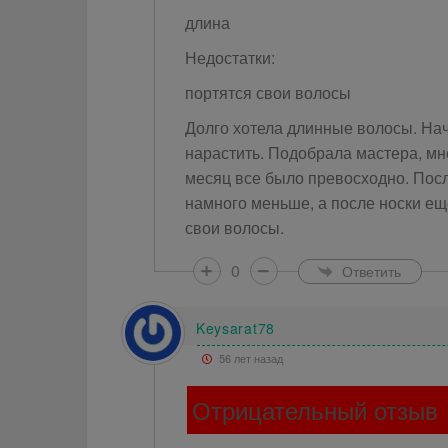
длина
Недостатки:
портятся свои волосы
Долго хотела длинные волосы. Нач
нарастить. Подобрала мастера, мн
месяц все было превосходно. Посл
намного меньше, а после носки еще
свои волосы.
0
Ответить
Keysarat78
56 лет назад
Отрицательный отзыв