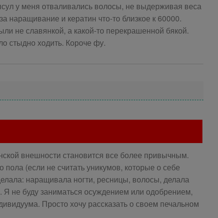
апсул у меня отваливались волосы, не выдерживая веса
за наращивание и кератин что-то близкое к 60000.
были не славянкой, а какой-то перекрашенной бякой.
ло стыдно ходить. Короче фу.
нской внешности становится все более привычным.
 пола (если не считать уникумов, которые о себе
делала: наращивала ногти, ресницы, волосы, делала
. Я не буду заниматься осуждением или одобрением,
ндивидуума. Просто хочу рассказать о своем печальном