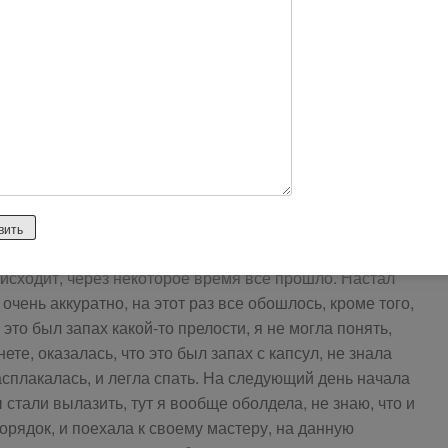
а 4500. Пересмотрела разных роликов пр преображению
в солон, мастер меня просто убеждал, что все будет
аккуратно. Договорились с ней на микрокапсульное
е были видны, и вот пошла первая, вторая, третья
ои глаза просто горели от счастья, что вот наконец я
глядели они очень естественно, нигде ничего не
но нужно было заплетать в косичку, чтобы нарощенные
. Первые три дня все было хорошо, пока я их не
апутались в капсулах, и вот я сижу и не знаю как их
расчесать, вроде показалось, что все хорошо, распутала
дя на улицу я почувствовала дискомфорт, боли и
роисходит, через некоторое время все прошло. Настал
очень аккуратно, на этот раз все обошлось, кроме того,
 это был запах какой-то прелости, я не могла понять,
ете, оказалась, что это был запах с капсул, не знала
расплакалась, и легла спать. На следующий день начала
стали вылазить, тут я вообще оболдела, не знаю, что и
порядок, и поехала к своему мастеру, на данную