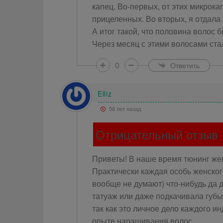
капец. Во-первых, от этих микрок
прицеленных. Во вторых, я отдала 
А итог такой, что половина волос 
Через месяц с этими волосами ста
0
Ответить
Elliz
56 лет назад
Отрицательный отзыв
Приветы! В наше время тюнинг же
Практически каждая особь женского
вообще не думают) что-нибудь да 
татуаж или даже подкачивала губы
так как это личное дело каждого и
опыте наращивания волос.