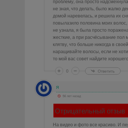
проблему, она просто надсмехнулас
не зная, что делать, было жалко д
домой наревелась, и решила их сня
повылазило половина моих волос, 
не узнала, я была просто поражен
жесткие, а при расчёсывание пол м
клятву, что больше никогда в свое
наращивайте волосы, если не хотит
то мой вас совет найдите хорошег
0
Ответить
Я
56 лет назад
Отрицательный отзыв
На видео и фото все красиво. И п