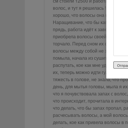
см стоили 12500 и работа мастер
волос, и тут я решилась ! Пришла 
хорошо, что волосы она нарастит 
Наращивание, что бы капсулы мене
прядь, работа идёт к завершению, м
приобрела волосы своей мечты. Вы
торчало. Перед сном их обязатель
волосы между собой не запутались
помыла, начала из сушить, волосы з
распутать, кое как мне удалось из 
их, теперь можно идти гулять. Вый
тяжесть в голове, не знала, что п
день, для мытья головы, мыла я их 
что я почувствовала запах с волос,
что происходит, прочитала в интерн
что делать, что бы запах пропал, 
расчесывать волосы, а мой волосы 
делать, кое как привела волосы в 