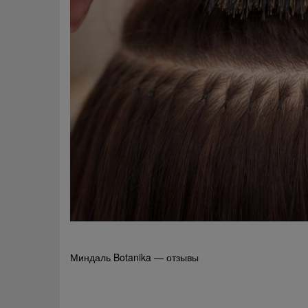
Навигация
Миндаль Botanika — отзывы
по
записям