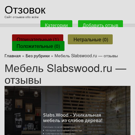
перейти
Отзовок
к
содержанию
Сайт отзывов обо всём
Категории
Добавить отзыв
Отрицательные (1)
Нетральные (0)
Положительные (0)
Главная
»
Без рубрики
» Мебель Slabswood.ru — отзывы
Мебель Slabswood.ru —
отзывы