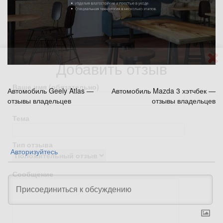
Добавить отзыв
Ваше имя (обязательно)
Навигация
Автомобиль Geely Atlas —
Автомобиль Mazda 3 хэтчбек —
отзывы владельцев
отзывы владельцев
по
Тема
записям
Тип отзыва
Авторизуйтесь
Сообщение