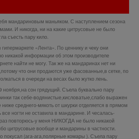
себя мандариновым маньяком. С наступлением сезона
ами. И никогда, ни на какие цитрусовые не было
гла съесть пару кило.
 гипермаркете «Лента». По ценнику и чеку они
о никакой информации об этом производителе
нете найти не могу. Так же на мандаринах нет ни
,потому что они продаются уже фасованные,в сетке, по
толкаться в очереди на весах было жутко лень.
9 ноября,на сон грядущий. Съела буквально пару
аринки так себе-водянистые,кисловатые,слабо выражен
е ниже среднего-мякоть от шкурки отделяется в прямом
ь все ногти не оставила в мандарине. И чесалась-
 раз повторюсь-у меня НИКОГДА не было никакой
ибо цитрусовые вообще и мандарины в частности.
о покусал (ага-ага,полярные комары ). Съела пару