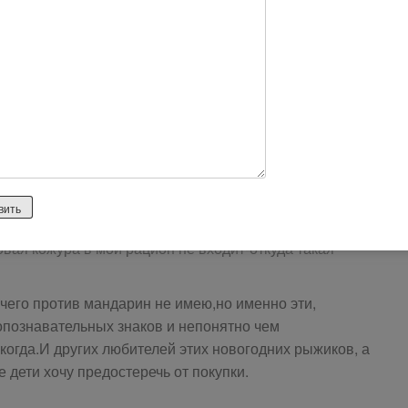
вочка, и не помешана на натуральности. Прекрасно
аницы красивые и вкусные фрукты без всевозможных
 типичное дитЕ перестройки ела супы из бульонных
вдо-сок из кислотного концентрата инвайт-просто-
вероятную шипучку «5+», после которой язык был
И ничего,живая)) Не мутировала,вторая голова не
ыло. Мне вообще кажется, что после такого закаленного
 мой организм и в атомном реакторе выживет! Ан нет!
 взгляда мандаринах! При чем производители-продавцы
ается только в шкурке. С учетом того,что я все фрукты
вая кожура в мой рацион не входит-откуда такая
ичего против мандарин не имею,но именно эти,
опознавательных знаков и непонятно чем
огда.И других любителей этих новогодних рыжиков, а
е дети хочу предостеречь от покупки.