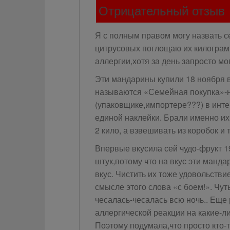
Отрицательный отзыв
Я с полным правом могу назвать 
цитрусовых поглощаю их килограмм
аллергии,хотя за день запросто мо
Эти мандарины купили 18 ноября в
называются «Семейная покупка»-н
(упаковщике,импортере???) в интер
единой наклейки. Брали именно их
2 кило, а взвешивать из коробок и 
Впервые вкусила сей чудо-фрукт 1
штук,потому что на вкус эти манд
вкус. Чистить их тоже удовольстви
смысле этого слова «с боем!». Чут
чесалась-чесалась всю ночь.. Еще
аллергической реакции на какие-л
Поэтому подумала,что просто кто-т