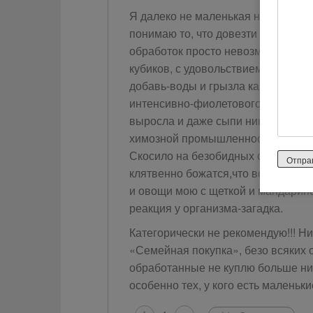
Я далеко не маленькая наивная де
понимаю то, что довезти из-за гр
обработок просто невозможно! Как
кубиков, с удовольствием пила псе
добавь-воды и грызла какую-то не
интенсивно-фиолетового цвета))) 
выросла и даже сыпи никакой не б
химозной промышленностью детства
Скосило на безобидных с первого
клятвенно божатся,что вся бяка ост
и овощи мою с щеткой и мандарино
реакция у организма-загадка.
Категорически не рекомендую!!! Н
«Семейная покупка», безо всяких 
обработанные не куплю больше ник
особенно тех, у кого есть маленьки