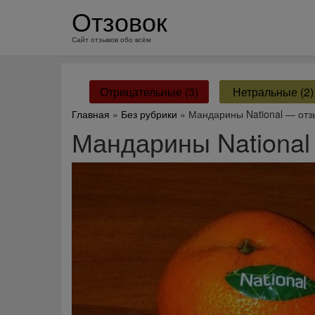
перейти
Отзовок
к
содержанию
Сайт отзывов обо всём
Отрицательные (3)
Нетральные (2)
Главная
»
Без рубрики
» Мандарины National — от
Мандарины National