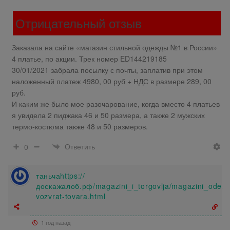
Отрицательный отзыв
Заказала на сайте «магазин стильной одежды №1 в России»
4 платье, по акции. Трек номер ED144219185
30/01/2021 забрала посылку с почты, заплатив при этом
наложенный платеж 4980, 00 руб + НДС в размере 289, 00
руб.
И каким же было мое разочарование, когда вместо 4 платьев
я увидела 2 пиджака 46 и 50 размера, а также 2 мужских
термо-костюма также 48 и 50 размеров.
Ответить
0
таньчаhttps://
доскажалоб.рф/magazini_i_torgovlja/magazini_odezh
vozvrat-tovara.html
1 год назад