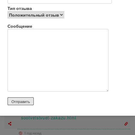
Ответить
0
Тип отзыва
Галина
Сообщение
1 год назад
Отрицательный отзыв
Думала, что только мне ошиблись с отправкой заказа. Но
судя по отзывам, я не единственная обманутая. Вместо двух
костюмов получила две старческие ночные рубашки.
Дозвонилась. Но менеджер только нахамила в ответ.
Ответить
0
Elena_1960https://
доскажалоб.рф/odezhda_i_obuvj/61698-tovar-ne-
sootvetstvuet-zakazu.html
1 год назад