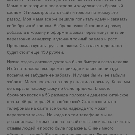
Мама мне говорит я посмотрела и хочу заказать брючный
костюм. Я посмотрела этот сайт и говорю по моему это
развод. Моя мама все же решила попытать удачу и заказать
себе брючный костюм. Выбрала нужный костюм и размер
добавила в корзину и оформила заказ через минут пять ей
перезвонил менеджер и уточнил точный размер и рост.
Предложила купить трусы по акции. Сказала что доставка
будет стоит еще 450 рублей.
Нужно отдать должное доставка была быстрая всего неделю.
И ей на телефон все время приходили оповещения где
посылка не забудьте ее забрать. И лучше бы мы ее забыли
забрать. Мама поехала на почту оплатила посылку. Когда мы
ее открыли нашему шоку не было придела. В место
брючного костюма 56 размера положили дешевое китайское
платье 46 размера. Это вообще как? Стали звонить по
телефонам на сайте все была надежда что может
перепутали заказы. Но когда по тем телефона мы не
дозвонились. Потом я зашла на сайт отзывов и начала читать
отзывы людей и просто была поражена. Очень много
обманутых людей. В основном пенсионеры. Люди покупали