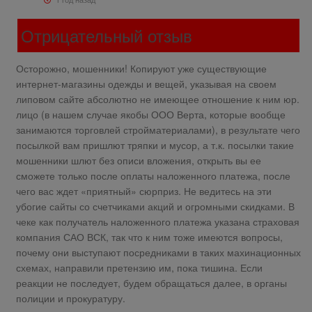
Отрицательный отзыв
Осторожно, мошенники! Копируют уже существующие
интернет-магазины одежды и вещей, указывая на своем
липовом сайте абсолютно не имеющее отношение к ним юр.
лицо (в нашем случае якобы ООО Верта, которые вообще
занимаются торговлей стройматериалами), в результате чего
посылкой вам пришлют тряпки и мусор, а т.к. посылки такие
мошенники шлют без описи вложения, открыть вы ее
сможете только после оплаты наложенного платежа, после
чего вас ждет «приятный» сюрприз. Не ведитесь на эти
убогие сайты со счетчиками акций и огромными скидками. В
чеке как получатель наложенного платежа указана страховая
компания САО ВСК, так что к ним тоже имеются вопросы,
почему они выступают посредниками в таких махинационных
схемах, направили претензию им, пока тишина. Если
реакции не последует, будем обращаться далее, в органы
полиции и прокуратуру.