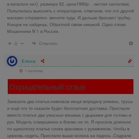
в каталоге нет), размера 52. цена1990р. . чистая синтетика.
Попыталась выяснить с оператором, ответили. что это другой
магазин отправлял- звоните туда. И дальше бросают трубку.
Концов не найдешь. Обратной связи никакой. Одно слово
Мошенники N 1 в России.
Ответить
0
Елена
1 год назад
Отрицательный отзыв
Заказала два платья,навязали иеще впридачу ремень, трусы
и ещё что то сказали будет бесплатная доставка. Прислали
вместо платья два ужасных мешкаа с дырками для головы и
рук. Модель совершенно и близко не то. Я просила длинное
по щиколотку платье синее красивое с рукавчиком. Чтобы в
церковь ходить. Прислали выше колена на ладонь .Содрали