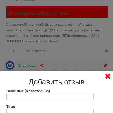
Отрицательный отзыв
Осторожно!!! Жулики!!! Вместо костюма… НАГЛЕЦЫ..
прислали 2 пакетика….((((!!! Наполнителя для кошачьего
туалета!!! И это мне пенсионерки(57л) обошлось в 2500!!!
ЗДОРОВЬЯ всем из этой Шайки!!!
Ответить
0
Элеонора
1 год назад
Добавить отзыв
Отрицательный отзыв
Ваше имя (обязательно)
Заказали костюмы спортивные …а пришли ночные
сорочки…..в магазины стильной одежды как вернуть деньги…
Тема