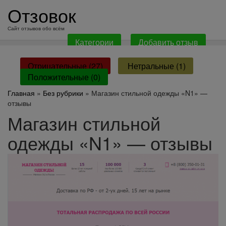
перейти
Отзовок
к
содержанию
Сайт отзывов обо всём
Категории
Добавить отзыв
Отрицательные (27)
Нетральные (1)
Положительные (0)
Главная
»
Без рубрики
» Магазин стильной одежды «N1» —
отзывы
Магазин стильной
одежды «N1» — отзывы