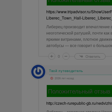
https://www.tripadvisor.ru/ShowUs
Liberec_Town_Hall-Liberec_Libere
Либерец производит впечатление 
неоготической ратушей, почти как
яркими витринами, плотное движе
автобусы — все говорит о большо
0
Ответить
Твой путеводитель
2026 лет назад
Положительный отзыв
http://czech-rurepublic-gb.ru/nedvizh
Либерец – северная столица Чехии