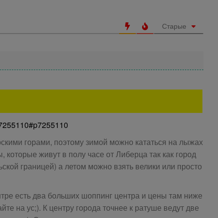
Старые
?p=7255110#p7255110
скими горами, поэтому зимой можно кататься на лыжах
 которые живут в полу часе от Либерца так как город
ьской границей) а летом можно взять велики или просто
нтре есть два больших шоппинг центра и цены там ниже
те на ус;). К центру города точнее к ратуше ведут две